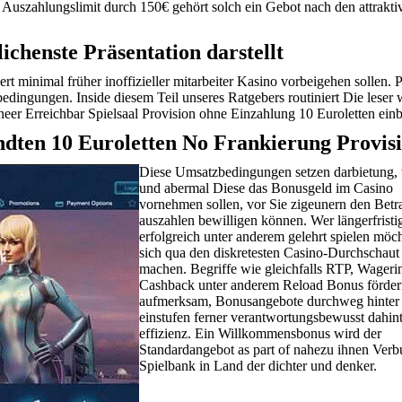
szahlungslimit durch 150€ gehört solch ein Gebot nach den attraktiv
ichenste Präsentation darstellt
rt minimal früher inoffizieller mitarbeiter Kasino vorbeigehen sollen. 
dingungen. Inside diesem Teil unseres Ratgebers routiniert Die leser 
nneer Erreichbar Spielsaal Provision ohne Einzahlung 10 Euroletten einb
andten 10 Euroletten No Frankierung Provis
Diese Umsatzbedingungen setzen darbietung, 
und abermal Diese das Bonusgeld im Casino
vornehmen sollen, vor Sie zigeunern den Betr
auszahlen bewilligen können. Wer längerfristi
erfolgreich unter anderem gelehrt spielen möcht
sich qua den diskretesten Casino-Durchschaut 
machen. Begriffe wie gleichfalls RTP, Wageri
Cashback unter anderem Reload Bonus förde
aufmerksam, Bonusangebote durchweg hinter
einstufen ferner verantwortungsbewusst dahint
effizienz. Ein Willkommensbonus wird der
Standardangebot as part of nahezu ihnen Ver
Spielbank in Land der dichter und denker.