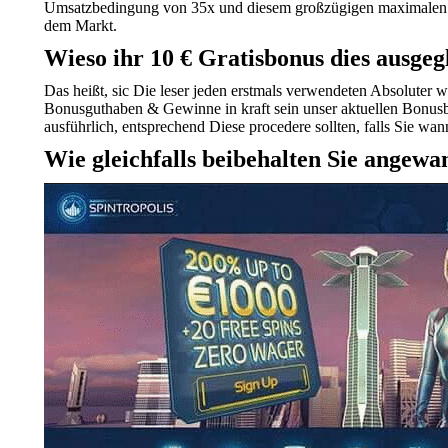
Umsatzbedingung von 35x und diesem großzügigen maximalen Au
dem Markt.
Wieso ihr 10 € Gratisbonus dies ausgegl
Das heißt, sic Die leser jeden erstmals verwendeten Absoluter we
Bonusguthaben & Gewinne in kraft sein unser aktuellen Bonusbe
ausführlich, entsprechend Diese procedere sollten, falls Sie wa
Wie gleichfalls beibehalten Sie angew