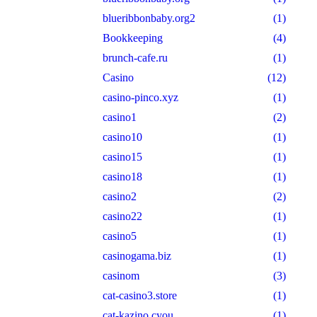
blueribbonbaby.org2
(1)
Bookkeeping
(4)
brunch-cafe.ru
(1)
Casino
(12)
casino-pinco.xyz
(1)
casino1
(2)
casino10
(1)
casino15
(1)
casino18
(1)
casino2
(2)
casino22
(1)
casino5
(1)
casinogama.biz
(1)
casinom
(3)
cat-casino3.store
(1)
cat-kazino.cyou
(1)