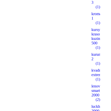
3
(1)
kromatograf
1
(1)
kursy-
krasoty-
kuzinoi.ru
500
(1)
kurumkan.in
2
(1)
kvadro-
extreme.ru
(1)
lenovo-
smart.ru
2000
(2)
luckhome.ru
2000