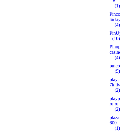
TR
(1)
Pinco
türkiye
(4)
PinUp
(10)
Pinup
casino
(4)
pınco
(5)
play-
7k.live
(2)
playpoker-
ru.ru
(2)
plazanshop.
600
(1)