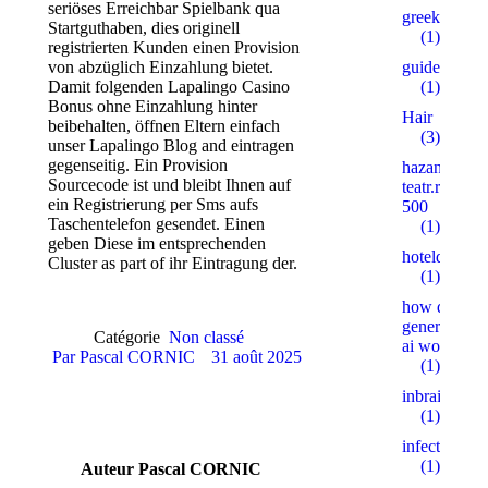
seriöses Erreichbar Spielbank qua
greekgirlsc
Startguthaben, dies originell
(1)
registrierten Kunden einen Provision
von abzüglich Einzahlung bietet.
guide
Damit folgenden Lapalingo Casino
(1)
Bonus ohne Einzahlung hinter
Hair
beibehalten, öffnen Eltern einfach
(3)
unser Lapalingo Blog and eintragen
gegenseitig. Ein Provision
hazanov-
Sourcecode ist und bleibt Ihnen auf
teatr.ru
ein Registrierung per Sms aufs
500
Taschentelefon gesendet. Einen
(1)
geben Diese im entsprechenden
hoteldelafu
Cluster as part of ihr Eintragung der.
(1)
how does
generative
Catégorie
Non classé
ai work
Par
Pascal CORNIC
31 août 2025
(1)
inbrain.uz
(1)
infectex.ru
(1)
Auteur
Pascal CORNIC