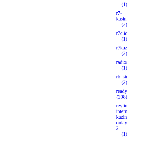
(1)
r7-
kasino8.site
(2)
r7c.icu
(1)
r7kazino.life
(2)
radioshema.
(1)
rb_siralan
(2)
ready_text
(208)
reyting-
internet-
kazino-
onlayn.xyz
2
(1)