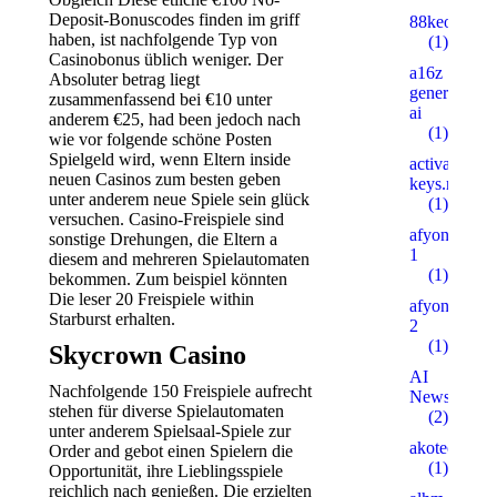
Deposit-Bonuscodes finden im griff
88keo.com
haben, ist nachfolgende Typ von
(1)
Casinobonus üblich weniger. Der
a16z
Absoluter betrag liegt
generative
zusammenfassend bei €10 unter
ai
anderem €25, had been jedoch nach
(1)
wie vor folgende schöne Posten
Spielgeld wird, wenn Eltern inside
activation-
neuen Casinos zum besten geben
keys.ru
unter anderem neue Spiele sein glück
(1)
versuchen. Casino-Freispiele sind
afyonsosyet
sonstige Drehungen, die Eltern a
1
diesem and mehreren Spielautomaten
(1)
bekommen. Zum beispiel könnten
Die leser 20 Freispiele within
afyonsosyet
Starburst erhalten.
2
(1)
Skycrown Casino
AI
Nachfolgende 150 Freispiele aufrecht
News
stehen für diverse Spielautomaten
(2)
unter anderem Spielsaal-Spiele zur
akotech.ru
Order and gebot einen Spielern die
(1)
Opportunität, ihre Lieblingsspiele
reichlich nach genießen. Die erzielten