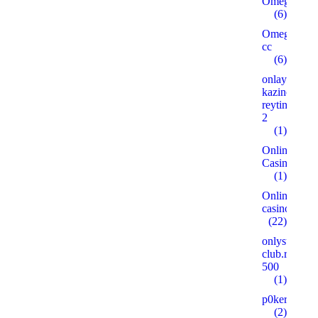
Omegle
(6)
Omegle
cc
(6)
onlayn-
kazino-
reyting.xyz
2
(1)
Online
Casino
(1)
Online
casinos
(22)
onlysushi-
club.ru
500
(1)
p0kerdom.w
(2)