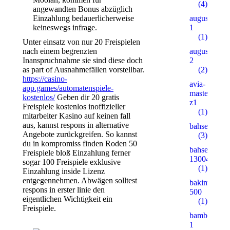
(4)
angewandten Bonus abzüglich
Einzahlung bedauerlicherweise
augustent.c
keineswegs infrage.
1
(1)
Unter einsatz von nur 20 Freispielen
nach einem begrenzten
augustent.c
Inanspruchnahme sie sind diese doch
2
as part of Ausnahmefällen vorstellbar.
(2)
https://casino-
avia-
app.games/automatenspiele-
masters.eu.
kostenlos/
Geben dir 20 gratis
z1
Freispiele kostenlos inoffizieller
(1)
mitarbeiter Kasino auf keinen fall
aus, kannst respons in alternative
bahsegel
Angebote zurückgreifen. So kannst
(3)
du in kompromiss finden Roden 50
bahsegel
Freispiele bloß Einzahlung ferner
13004
sogar 100 Freispiele exklusive
(1)
Einzahlung inside Lizenz
entgegennehmen. Abwägen solltest
bakimgunu.
respons in erster linie den
500
eigentlichen Wichtigkeit ein
(1)
Freispiele.
bambturkiy
1