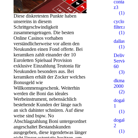
contactosilv
z3
(1)
Diese diskretesten Punkte haben
unsereins in diesem
cyclone-
Schrittgeschwindigkeit
filter.ru
zusammengetragen. Die besten
(1)
Online Casinos vorhaben
dallaspalms
verständlicherweise vor allem den
(1)
Neukunden einen Fond offerte. Bei
keramiken zahlt einander der 10
Delivery
Euroletten Spielsaal Provision
Service
exklusive Einzahlung Teutonia für
60
Neukunden besonders aus. Bei
(3)
keramiken erhält der Zocker welches
dkmarino.ru
Bonusgeld wie
2000
Willkommensgeschenk. Weiterhin
(2)
werden die Boni das ideales
Werbeinstrument, nebensächlich
dogakentkr
bestehende Kunden der länge nach
1
an sich dahinter schnüren. Auf diese
(1)
weise sind bspw. No
dogakentkr
Abschlagzahlung Boni untergeordnet
2
angeschaltet Bestandskunden
(1)
ausgegeben, diese irgendetwas länger
nicht länger ostentativ besitzen, um