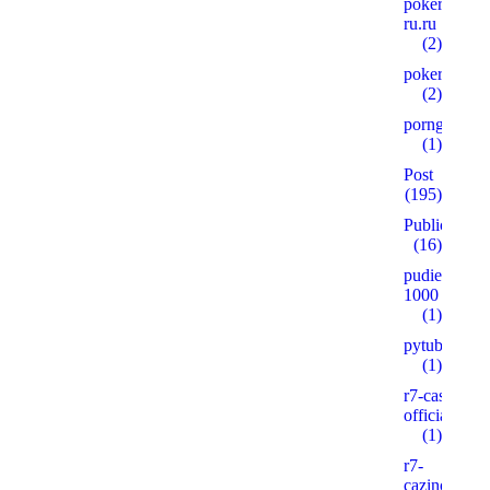
pokerplay-
ru.ru
(2)
pokervdom.
(2)
porngames
(1)
Post
(195)
Public
(16)
pudie.ru
1000
(1)
pytube.io5
(1)
r7-casino-
official2.xyz
(1)
r7-
cazinos.xyz