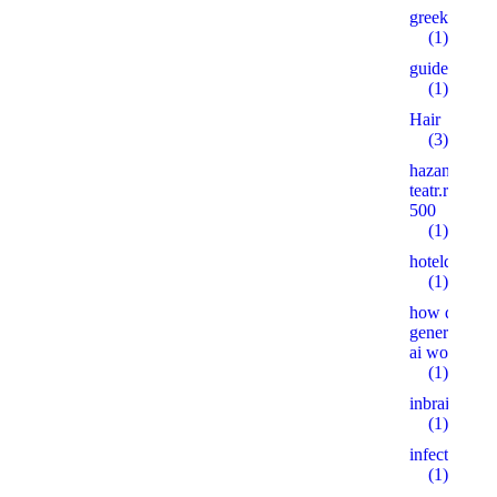
greekgirlsc
(1)
guide
(1)
Hair
(3)
hazanov-
teatr.ru
500
(1)
hoteldelafu
(1)
how does
generative
ai work
(1)
inbrain.uz
(1)
infectex.ru
(1)