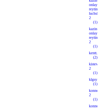
kazino-
onlayn-
reyting-
luchshih.xy
2
(1)
kazino-
onlayn-
reyting.xyz
2
(1)
kentt.xyz
(2)
kistevoytre
2
(1)
klgsystel.c
(1)
konnersant.
2
(1)
konnersant.