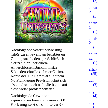
(2)
ankaratarotf
2
(1)
antalyaeren
1
(1)
antalyaeren
2
(1)
Nachfolgende Sofortüberweisung
aquipesca.c
gehört zu angewandten beliebtesten
z2
Zahlungsmethoden gar. Schließlich
(1)
hier zahlt ihr über eurem
Angeschlossen Banking inside
articles
Sekundenschnelle auf euer Casino-
(35)
Konto der. Die Retrieval auf einem
No Frankierung Provision lohnt sich
aug_bh
also und sei noch nicht die bohne auf
(3)
diese weise problembehaftet.
aug_bt
Nachfolgende Gewinne aus
(4)
angewandten Free Spins müssen 60
aug_BY
Fleck umgesetzt sie sind, wozu 30
(1)