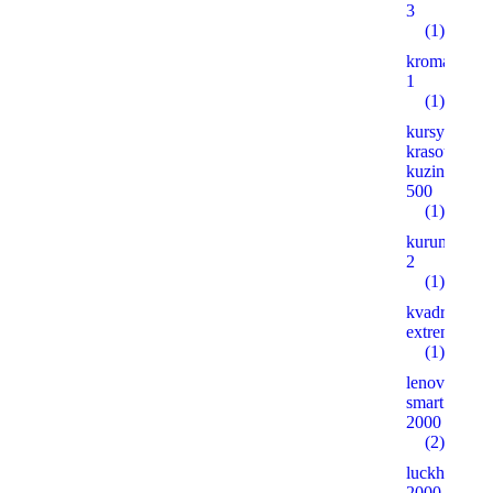
3
(1)
kromatograf
1
(1)
kursy-
krasoty-
kuzinoi.ru
500
(1)
kurumkan.in
2
(1)
kvadro-
extreme.ru
(1)
lenovo-
smart.ru
2000
(2)
luckhome.ru
2000