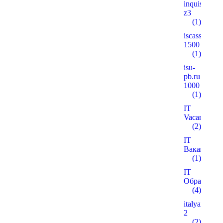
inquisitiver
z3
(1)
iscass.org
1500
(1)
isu-
pb.ru
1000
(1)
IT
Vacancies
(2)
IT
Вакансії
(1)
IT
Образован
(4)
italyanmutfa
2
(2)