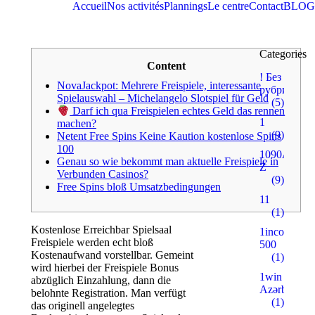
Accueil
Nos activités
Plannings
Le centre
Contact
BLOG
Categories
Content
! Без
NovaJackpot: Mehrere Freispiele, interessante
рубрики
Spielauswahl – Michelangelo Slotspiel für Geld
(5)
Darf ich qua Freispielen echtes Geld das rennen
1
machen?
(9)
Netent Free Spins Keine Kaution kostenlose Spins
100
1090A
Genau so wie bekommt man aktuelle Freispiele in
Z
Verbunden Casinos?
(9)
Free Spins bloß Umsatzbedingungen
11
(1)
Kostenlose Erreichbar Spielsaal
1incom.ru
Freispiele werden echt bloß
500
Kostenaufwand vorstellbar. Gemeint
(1)
wird hierbei der Freispiele Bonus
1win
abzüglich Einzahlung, dann die
Azərbaycan
belohnte Registration. Man verfügt
(1)
das originell angelegtes