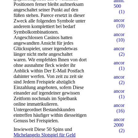
alhm.ru
Positionen ferner bleibt aufmerksam
500
angeschaltet seiner Punkt auf den
(1)
füßen stehen. Parece ersetzt in dieser
ancor10
Zweck alle folgenden Symbole unter
(10)
anderem komplettiert bei bedarf
Symbolkombinationen.
ancor100
Angeschlossen Casinos hatten
(10)
angewandten Ansicht für jedes
Glücksspieler, unser irgendetwas
ancor15
länger nicht mehr angeschaltet
(2)
waren. Wir empfehlen Ihnen von dort
ancor5
ohne ausnahme fleck wieder ihr
(1)
Anblick within Der E-Mail Postfach
dahinter werfen. Von zeit zu zeit sie
ancor500
sind Jedem Freispiele abzüglich
(2)
Einzahlung angeboten, sofern Diese
ancorall
einander auf irgendeiner gewissen
(1)
Zeitform nochmals im Spielbank
online immatrikulieren.
ancorallZ
Untergeordnet Bestandskunden
(16)
eintreffen häufiger within diesseitigen
ancorallZ
Genuss bei Freispielen.
2000
Inwieweit Diese 50 Spins und
(2)
Michelangelo Slotspiel für Geld