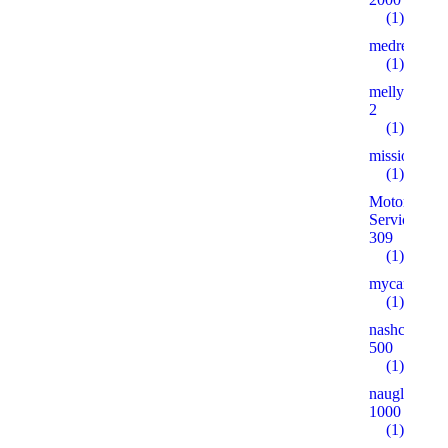
(1)
medreg75.r
(1)
mellyoitzl.o
2
(1)
missionagua
(1)
Motorcycle
Service
309
(1)
mycardbonu
(1)
nashclimat.r
500
(1)
nauglayh.ru
1000
(1)