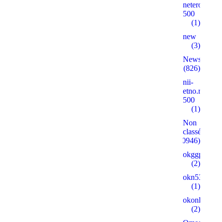
neterolly.ru
500
(1)
new
(3)
News
(826)
nii-
etno.ru
500
(1)
Non
classé
(30946)
okggpoker.l
(2)
okn53.ru
(1)
okonlineplay
(2)