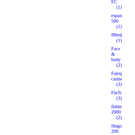
EC
(1)
espanare.ru
500
(1)
f8betjinx.c
(1)
Face
&
body
(2)
Fairspin-
casino
(3)
FinTech
(3)
fishingbaits.
2000
(2)
fitago.ru
200