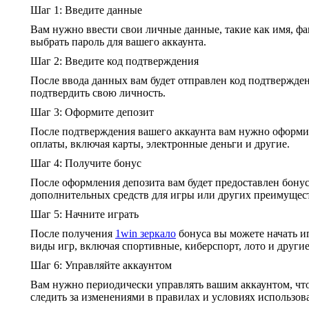
Шаг 1: Введите данные
Вам нужно ввести свои личные данные, такие как имя, фа
выбрать пароль для вашего аккаунта.
Шаг 2: Введите код подтверждения
После ввода данных вам будет отправлен код подтвержден
подтвердить свою личность.
Шаг 3: Оформите депозит
После подтверждения вашего аккаунта вам нужно оформит
оплаты, включая карты, электронные деньги и другие.
Шаг 4: Получите бонус
После оформления депозита вам будет предоставлен бонус
дополнительных средств для игры или других преимущес
Шаг 5: Начните играть
После получения
1win зеркало
бонуса вы можете начать и
виды игр, включая спортивные, киберспорт, лото и другие
Шаг 6: Управляйте аккаунтом
Вам нужно периодически управлять вашим аккаунтом, что
следить за изменениями в правилах и условиях использов