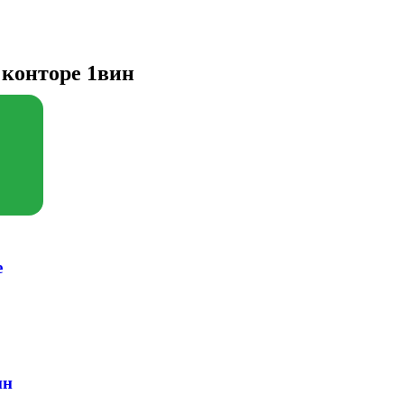
 конторе 1вин
е
ин