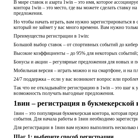
В мире ставок и азарта 1win – это имя, которое ассоциир
контора 1win – это место, где вы можете сделать ставку 
предложения.
Но чтобы начать играть, вам нужно зарегистрироваться в 
который не займет у вас много времени. Вам нужно тольк
Преимущества регистрации в 1win:
Большой выбор ставок – от спортивных событий до киберс
Высокие коэффициенты – до 95% для некоторых событий;
Бонусы и акции – регулярные предложения для новых и п
Мобильная версия – играть можно и на смартфоне, и на п
24/7 поддержка – если у вас возникнет вопрос или проблем
Так что не откладывайте регистрацию в 1win – это шаг к 
возможность получать выгодные предложения.
1вин – регистрация в букмекерской 
1вин – это популярная букмекерская контора, которая пр
события. Для начала работы в 1вин необходимо зарегистр
Для регистрации в 1вин вам нужно выполнить несколько 
Шаг 1: выберите способ регистрации