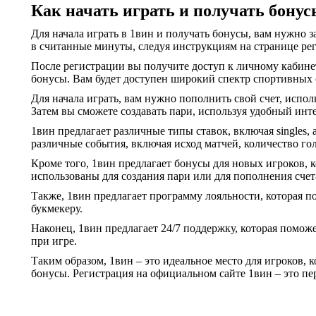
Как начать играть и получать бонус
Для начала играть в 1вин и получать бонусы, вам нужно 
в считанные минуты, следуя инструкциям на странице ре
После регистрации вы получите доступ к личному кабинету
бонусы. Вам будет доступен широкий спектр спортивных с
Для начала играть, вам нужно пополнить свой счет, испо
Затем вы сможете создавать пари, используя удобный инте
1вин предлагает различные типы ставок, включая singles, a
различные события, включая исход матчей, количество гол
Кроме того, 1вин предлагает бонусы для новых игроков, 
использованы для создания пари или для пополнения счет
Также, 1вин предлагает программу лояльности, которая п
букмекеру.
Наконец, 1вин предлагает 24/7 поддержку, которая помо
при игре.
Таким образом, 1вин – это идеальное место для игроков, 
бонусы. Регистрация на официальном сайте 1вин – это п