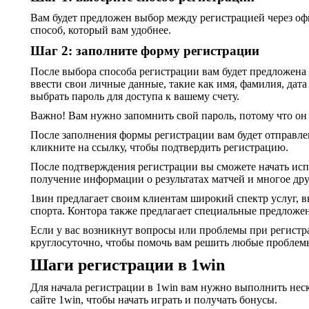
Вам будет предложен выбор между регистрацией через о
способ, который вам удобнее.
Шаг 2: заполните форму регистрации
После выбора способа регистрации вам будет предложена
ввести свои личные данные, такие как имя, фамилия, дат
выбрать пароль для доступа к вашему счету.
Важно! Вам нужно запомнить свой пароль, потому что он б
После заполнения формы регистрации вам будет отправле
кликните на ссылку, чтобы подтвердить регистрацию.
После подтверждения регистрации вы сможете начать исп
получение информации о результатах матчей и многое дру
1вин предлагает своим клиентам широкий спектр услуг, вк
спорта. Контора также предлагает специальные предложе
Если у вас возникнут вопросы или проблемы при регистра
круглосуточно, чтобы помочь вам решить любые проблем
Шаги регистрации в 1win
Для начала регистрации в 1win вам нужно выполнить нес
сайте 1win, чтобы начать играть и получать бонусы.