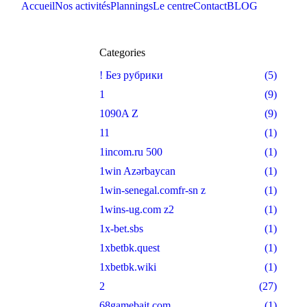
Accueil
Nos activités
Plannings
Le centre
Contact
BLOG
Categories
! Без рубрики
(5)
1
(9)
1090A Z
(9)
11
(1)
1incom.ru 500
(1)
1win Azərbaycan
(1)
1win-senegal.comfr-sn z
(1)
1wins-ug.com z2
(1)
1x-bet.sbs
(1)
1xbetbk.quest
(1)
1xbetbk.wiki
(1)
2
(27)
68gamebait.com
(1)