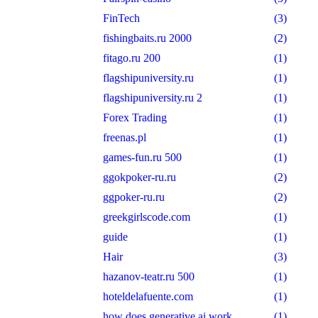
FinTech
(3)
fishingbaits.ru 2000
(2)
fitago.ru 200
(1)
flagshipuniversity.ru
(1)
flagshipuniversity.ru 2
(1)
Forex Trading
(1)
freenas.pl
(1)
games-fun.ru 500
(1)
ggokpoker-ru.ru
(2)
ggpoker-ru.ru
(2)
greekgirlscode.com
(1)
guide
(1)
Hair
(3)
hazanov-teatr.ru 500
(1)
hoteldelafuente.com
(1)
how does generative ai work
(1)