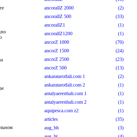
те
ancorallZ 2000
(2)
ancorallZ 500
(33)
ancorallZ1
(1)
жно
ancorallZ1200
(1)
о
ancorZ 1000
(70)
ancorZ 1500
(24)
ancorZ 2500
(23)
 и
ancorZ 500
(13)
ankaratarotfali.com 1
(2)
ankaratarotfali.com 2
(1)
ды
antalyaerenhali.com 1
(1)
antalyaerenhali.com 2
(1)
aquipesca.com z2
(1)
articles
(35)
альном
aug_bh
(3)
aug_bt
(4)