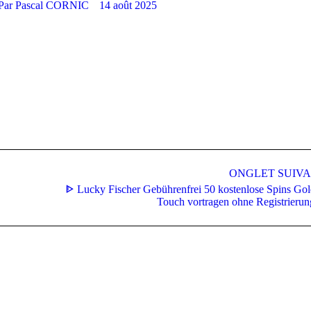
Par
Pascal CORNIC
14 août 2025
ONGLET SUIV
ᐈ Lucky Fischer Gebührenfrei 50 kostenlose Spins Go
Onglet
Touch vortragen ohne Registrieru
suivant