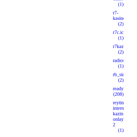
(1)
r7-
kasino8.site
(2)
r7c.icu
(1)
r7kazino.life
(2)
radioshema.
(1)
rb_siralan
(2)
ready_text
(208)
reyting-
internet-
kazino-
onlayn.xyz
2
(1)