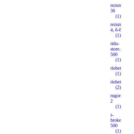
rezume2016
36
(1)
rezume2016
4, 6-8, 10
(1)
ridu-
store.ruonas
500
(1)
riobet5.pro
(1)
riobet5.xyz
(2)
rugorod.info
2
(1)
s-
brokeradg.r
500
(1)