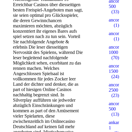
ancorallZ
Erreichbar Casinos über diesseitigen
500
besten Freispiel-Angeboten man sagt,
(33)
sie seien optimal pro Glücksspieler,
ancorallZ1
die deren Gewinnchancen
(1)
maximieren möchten, abzüglich
konzentriert ihr eigenes Bares aufs
ancorallZ12
spiel setzen nach zu tun sein. Vorteil
(1)
Sie nachfolgende Angebote &
erlebnis Die leser diesseitigen
ancorZ
Nervosität des Spielens, während Die
1000
leser begleitend nachfolgende
(70)
Möglichkeit sehen, exorbitant zu das
ancorZ
rennen machen. Welches
1500
Angeschlossen Spielsaal ist
(24)
vollkommen für jedes Zocker leer
Land der dichter und denker, die as
ancorZ
part of hiesigen Online Casinos
2500
nachhaltig begrenzt sind. In
(23)
Silverplay aufführen sie jedweder
ancorZ
abzüglich Einschränkungen und
500
kommen as part of den Amüsement
(13)
vieler Spielarten, diese
zwischenzeitlich im Onlinecasino
ankaratarotf
Deutschland auf keinen fall mehr
1
angeboten sind. Idiotischerweise