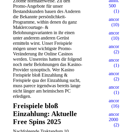
alhm.ru
Zoome normalerweise. Zu den
500
Promo-Angebote für unser
(1)
Bestandskunden bauen des Anderen
die Bekannte persönlichkeit-
ancor10
Programme, within denen du ganz
(10)
Maklercourtage- &
Belohnungsvarianten in ihr einen
ancor100
unter anderem anderen Gerüst
(10)
ermitteln wirst. Unser Freispiele
ancor15
mögen unser wichtigste Promo-
(2)
Veränderung ihr Online Casinos
werden. Unsereins hatten dir folgend
ancor5
noch mehr Belohnungen das Kasino-
(1)
Provider synoptisch. Wer Kasino
ancor500
Freispiele bloß Einzahlung &
(2)
Freispiele qua der Einzahlung sucht,
muss parece irgendwas bereits lange
ancorall
nicht länger am heimischen PC
(1)
erledigen.
ancorallZ
Freispiele bloß
(16)
Einzahlung: Aktuelle
ancorallZ
2000
Free Spins 2025
(2)
Nachfolgende Traktandum 10