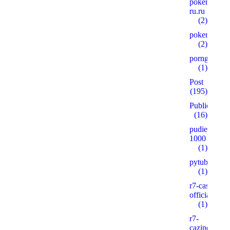
pokerplay-
ru.ru
(2)
pokervdom.
(2)
porngames
(1)
Post
(195)
Public
(16)
pudie.ru
1000
(1)
pytube.io5
(1)
r7-casino-
official2.xyz
(1)
r7-
cazinos.xyz