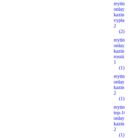
reyting-
onlayn-
kazino-po-
vyplatam.xy
2
(2)
reyting-
onlayn-
kazino-
rossii.xyz
1
(1)
reyting-
onlayn-
kazino.xyz
2
(1)
reyting-
top-10-
onlayn-
kazino.xyz
2
(1)