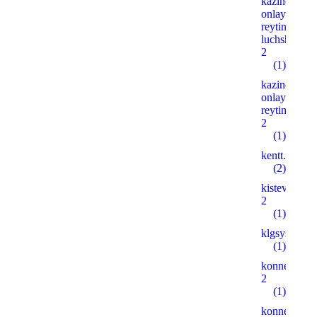
kazino-
onlayn-
reyting-
luchshih.xy
2
(1)
kazino-
onlayn-
reyting.xyz
2
(1)
kentt.xyz
(2)
kistevoytre
2
(1)
klgsystel.c
(1)
konnersant.
2
(1)
konnersant.