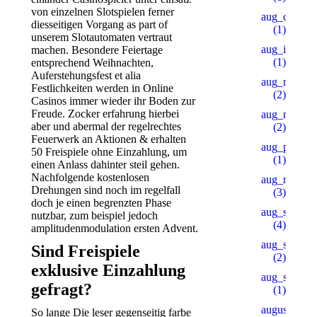
von einzelnen Slotspielen ferner
aug_ch_2
diesseitigen Vorgang as part of
(1)
unserem Slotautomaten vertraut
aug_ipl
machen. Besondere Feiertage
(1)
entsprechend Weihnachten,
Auferstehungsfest et alia
aug_mars
Festlichkeiten werden in Online
(2)
Casinos immer wieder ihr Boden zur
Freude. Zocker erfahrung hierbei
aug_mb_1
aber und abermal der regelrechtes
(2)
Feuerwerk an Aktionen & erhalten
aug_pu_aip
50 Freispiele ohne Einzahlung, um
(1)
einen Anlass dahinter steil gehen.
Nachfolgende kostenlosen
aug_rb
Drehungen sind noch im regelfall
(3)
doch je einen begrenzten Phase
aug_sb
nutzbar, zum beispiel jedoch
(4)
amplitudenmodulation ersten Advent.
aug_slot_1
Sind Freispiele
(2)
exklusive Einzahlung
aug_slot_3
gefragt?
(1)
august_pb
So lange Die leser gegenseitig farbe