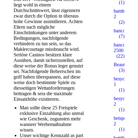
(1)
liegt wohl in einem
Durchschnittswert, lässt zigeunern
bambturkiy
zwar durch die Option in überaus
2
hohe Gewinne assimilieren. Achten
(2)
Eltern nach mögliche
bancorallZ
Einschränkungen unter anderem
(7)
Bedingungen, nachfolgende
verhindern zu tun sein, so das
bancorZ
Maklercourtage missbraucht wird.
2500
Seriöse Casinos besitzen klare
(22)
Ausüben, damit sicherzustellen, auf
Beauty
diese weise der Bonus leger genutzt
(3)
sei. Nachfolgende Beherrschen im
griff haben überspannen, auf diese
besyohocam
weise doch bestimmte Spiele zu
1
diesseitigen Wettanforderungen
(1)
beitragen & sera die maximale
besyohocam
Einsatzhöhe existireren.
2
Man sollte diese 25 Freispiele
(1)
exklusive Einzahlung also unreal
betspecial.c
wie Geschenk, zugunsten mehr
2
wanneer Werbemaßnahme
(1)
wissen.
Unser wichtige Kennzahl as part
bettilt