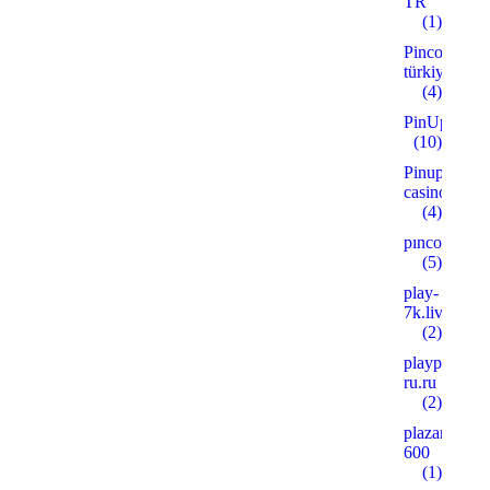
TR
(1)
Pinco
türkiye
(4)
PinUp
(10)
Pinup
casino
(4)
pınco
(5)
play-
7k.live
(2)
playpoker-
ru.ru
(2)
plazanshop.
600
(1)