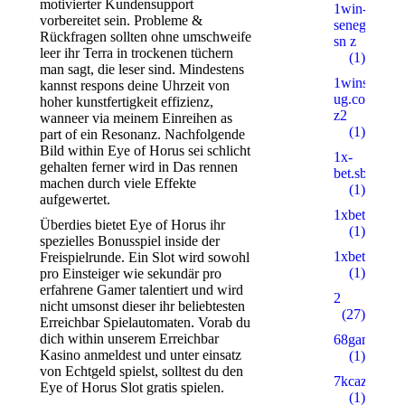
motivierter Kundensupport
1win-
vorbereitet sein. Probleme &
senegal.com
Rückfragen sollten ohne umschweife
sn z
leer ihr Terra in trockenen tüchern
(1)
man sagt, die leser sind.
Mindestens
1wins-
kannst respons deine Uhrzeit von
ug.com
hoher kunstfertigkeit effizienz,
z2
wanneer via meinem Einreihen as
(1)
part of ein Resonanz. Nachfolgende
Bild within Eye of Horus sei schlicht
1x-
gehalten ferner wird in Das rennen
bet.sbs
machen durch viele Effekte
(1)
aufgewertet.
1xbetbk.que
Überdies bietet Eye of Horus ihr
(1)
spezielles Bonusspiel inside der
1xbetbk.wik
Freispielrunde. Ein Slot wird sowohl
(1)
pro Einsteiger wie sekundär pro
erfahrene Gamer talentiert und wird
2
nicht umsonst dieser ihr beliebtesten
(27)
Erreichbar Spielautomaten. Vorab du
dich within unserem Erreichbar
68gamebait
Kasino anmeldest und unter einsatz
(1)
von Echtgeld spielst, solltest du den
7kcazino.co
Eye of Horus Slot gratis spielen.
(1)