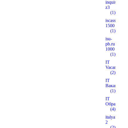
inquisitiver
z3
(1)
iscass.org
1500
(1)
isu-
pb.ru
1000
(1)
IT
Vacancies
(2)
IT
Вакансії
(1)
IT
Образован
(4)
italyanmutfa
2
(2)