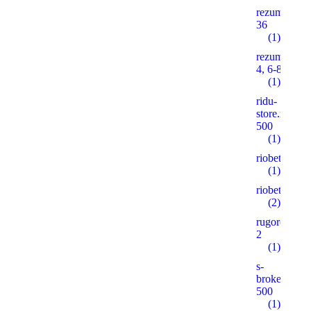
rezume2016
36
(1)
rezume2016
4, 6-8, 10
(1)
ridu-
store.ruonas
500
(1)
riobet5.pro
(1)
riobet5.xyz
(2)
rugorod.info
2
(1)
s-
brokeradg.r
500
(1)