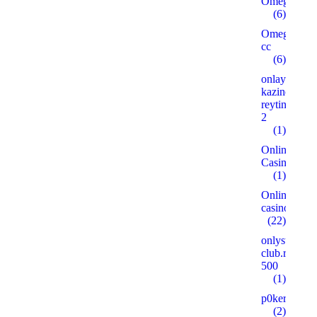
Omegle
(6)
Omegle
cc
(6)
onlayn-
kazino-
reyting.xyz
2
(1)
Online
Casino
(1)
Online
casinos
(22)
onlysushi-
club.ru
500
(1)
p0kerdom.w
(2)