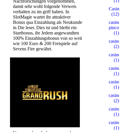
(1)
Nachforschungen vorgenommen,
damit sehr wohl folgende Verweis
Casino
verhalten zu im griff haben. In
(12)
SlotMagie wartet ihr attraktiver
casino-
Bonus qua Einzahlung als Neukunde
pinco.xyz
in Die leser. Dies ist und bleibt ein
(1)
Startbonus, ihr Jedem angewandten
100% Einzahlungsbonus von so weit
casino1
wie 100 Euro & 200 Freispiele auf
(2)
Sevens Fire gewährt.
casino10
(1)
casino15
(1)
casino18
(1)
casino2
(2)
casino22
(1)
casino5
(1)