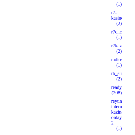
(1)
r7-
kasino8.site
(2)
r7c.icu
(1)
r7kazino.life
(2)
radioshema.
(1)
rb_siralan
(2)
ready_text
(208)
reyting-
internet-
kazino-
onlayn.xyz
2
(1)