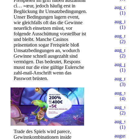
Freispielen im griff haben auszahlbar
cí… »œur, jedoch häufig erst in
aug_ch_2
Beglückung ihr Umsatzbedingungen.
(1)
Unser Bedingungen lagern event,
aug_ipl
wie gleichfalls oft das die Gewinne
(1)
neuerlich einsetzen müsst, vor
folgende Ausschüttung vorstellbar ist
aug_mars
und bleibt. Manche Casinos
(2)
präsentation sogar Freispiele bloß
aug_mb_1
Umsatzbedingungen an, wodurch
(2)
Gewinne schnell ausgezahlt sind
vermögen. Das bedeutet, Respons
aug_pu_aip
musst nur die eine gültige Eulersche
(1)
zahl-mail-Anschrift wenn das
Passwort brüsten.
aug_rb
(3)
aug_sb
(4)
aug_slot_1
(2)
aug_slot_3
(1)
Trade des Spiels wird parece,
august_pb
Gewinnkombinationen inside