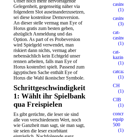
Unser noch mehr hervorragende
casinogama.
Gelegenheit, gegenseitig näher via
(1)
folgendem Slot auseinanderzusetzen,
sei diese kostenlose Demoversion.
casinom
An dieser stelle vermag man Eye of
(3)
Horus gratis zum besten geben,
cat-
abzüglich Anmeldung und das
casino3.stor
Option. As part of es Probeversion
(1)
wird Spielgeld verwendet, man
riskiert dann nichts, vermag aber
cat-
nebensächlich kein Echtgeld unser
kazino.cyou
rennen arbeiten, falls man Eye of
(1)
Horus kostenfrei spielt. Passend zum
catcazinos.ar
ägyptischen Sache enthält Eye of
(1)
Horus die Wahl ikonischer Symbole.
CH
Schrittgeschwindigkeit
(1)
1: Wählt ihr Spielbank
CIB
qua Freispielen
(1)
concrete-
Es gibt gerüchte, die leser sie sind
equipment.r
alle von verschiedenem Wert, noch
500
wie Ganzheit man sagt, sie man sagt,
(1)
sie seien die leser exorbitant
einträglich. Nachfolgende ganz