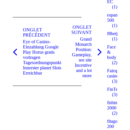
EC
(1)
espanare.ru
Navigation
500
(1)
de
ONGLET
ONGLET
SUIVANT
f8betjinx.c
commentaire
PRÉCÉDENT
(1)
Grand
Eye of Casino-
Monarch
Face
Einzahlung Google
Position:
&
Play Horus gratis
Onglet
Onglet
Gameplay,
body
vortragen
précédent
suivant
see site
(2)
Tagesordnungspunkt
Incentive
Innerster planet Slots
and a lot
Fairspin-
Erreichbar
more
casino
(3)
FinTech
(3)
fishingbaits.
2000
(2)
fitago.ru
200