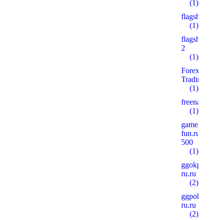
(1)
flagshipuniv
(1)
flagshipuniv
2
(1)
Forex
Trading
(1)
freenas.pl
(1)
games-
fun.ru
500
(1)
ggokpoker-
ru.ru
(2)
ggpoker-
ru.ru
(2)