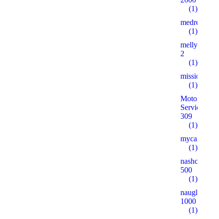
(1)
medreg75.r
(1)
mellyoitzl.o
2
(1)
missionagua
(1)
Motorcycle
Service
309
(1)
mycardbonu
(1)
nashclimat.r
500
(1)
nauglayh.ru
1000
(1)