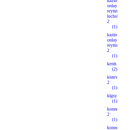
kazino-
onlayn-
reyting-
luchshih.xy
2
(1)
kazino-
onlayn-
reyting.xyz
2
(1)
kentt.xyz
(2)
kistevoytre
2
(1)
klgsystel.c
(1)
konnersant.
2
(1)
konnersant.