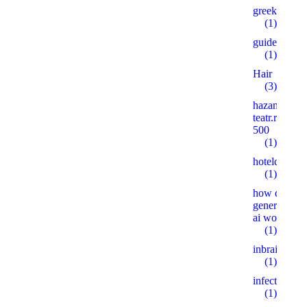
greekgirlsc
(1)
guide
(1)
Hair
(3)
hazanov-
teatr.ru
500
(1)
hoteldelafu
(1)
how does
generative
ai work
(1)
inbrain.uz
(1)
infectex.ru
(1)