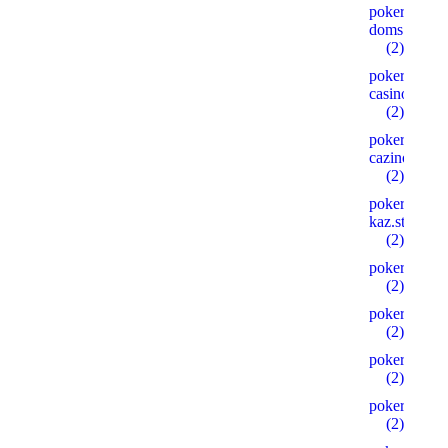
poker-
doms.store
(2)
pokerdom-
casino.digita
(2)
pokerdom-
cazino.ink
(2)
pokerdom-
kaz.store
(2)
pokerdom2.
(2)
pokerdom24
(2)
pokerdomkaz
(2)
pokerdomkaz
(2)