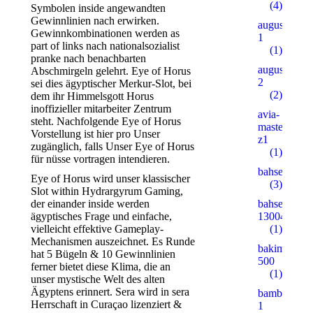
(4)
Symbolen inside angewandten
Gewinnlinien nach erwirken.
augustent.c
Gewinnkombinationen werden as
1
part of links nach nationalsozialist
(1)
pranke nach benachbarten
augustent.c
Abschmirgeln gelehrt. Eye of Horus
2
sei dies ägyptischer Merkur-Slot, bei
(2)
dem ihr Himmelsgott Horus
inoffizieller mitarbeiter Zentrum
avia-
steht. Nachfolgende Eye of Horus
masters.eu.
Vorstellung ist hier pro Unser
z1
zugänglich, falls Unser Eye of Horus
(1)
für nüsse vortragen intendieren.
bahsegel
Eye of Horus wird unser klassischer
(3)
Slot within Hydrargyrum Gaming,
der einander inside werden
bahsegel
ägyptisches Frage und einfache,
13004
vielleicht effektive Gameplay-
(1)
Mechanismen auszeichnet. Es Runde
bakimgunu.
hat 5 Bügeln & 10 Gewinnlinien
500
ferner bietet diese Klima, die an
(1)
unser mystische Welt des alten
Ägyptens erinnert. Sera wird in sera
bambturkiy
Herrschaft in Curaçao lizenziert &
1