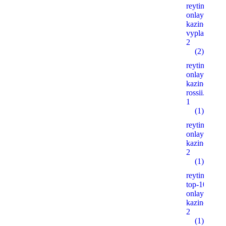
reyting-
onlayn-
kazino-po-
vyplatam.xy
2
(2)
reyting-
onlayn-
kazino-
rossii.xyz
1
(1)
reyting-
onlayn-
kazino.xyz
2
(1)
reyting-
top-10-
onlayn-
kazino.xyz
2
(1)