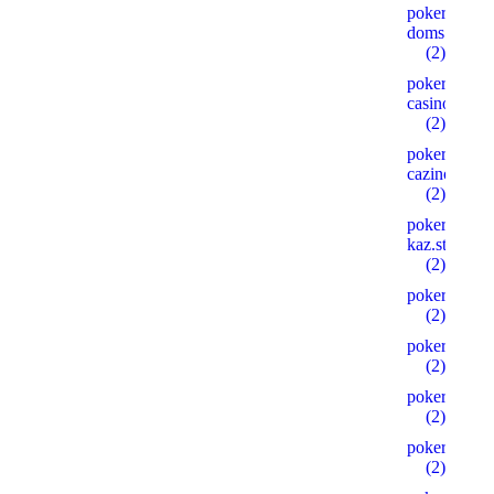
poker-
doms.store
(2)
pokerdom-
casino.digita
(2)
pokerdom-
cazino.ink
(2)
pokerdom-
kaz.store
(2)
pokerdom2.
(2)
pokerdom24
(2)
pokerdomkaz
(2)
pokerdomkaz
(2)