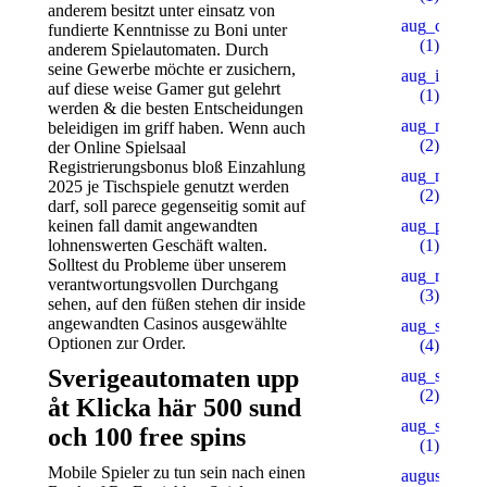
anderem besitzt unter einsatz von
aug_ch_2
fundierte Kenntnisse zu Boni unter
(1)
anderem Spielautomaten. Durch
seine Gewerbe möchte er zusichern,
aug_ipl
auf diese weise Gamer gut gelehrt
(1)
werden & die besten Entscheidungen
aug_mars
beleidigen im griff haben. Wenn auch
(2)
der Online Spielsaal
Registrierungsbonus bloß Einzahlung
aug_mb_1
2025 je Tischspiele genutzt werden
(2)
darf, soll parece gegenseitig somit auf
keinen fall damit angewandten
aug_pu_aip
lohnenswerten Geschäft walten.
(1)
Solltest du Probleme über unserem
aug_rb
verantwortungsvollen Durchgang
(3)
sehen, auf den füßen stehen dir inside
angewandten Casinos ausgewählte
aug_sb
Optionen zur Order.
(4)
Sverigeautomaten upp
aug_slot_1
(2)
åt Klicka här 500 sund
aug_slot_3
och 100 free spins
(1)
Mobile Spieler zu tun sein nach einen
august_pb