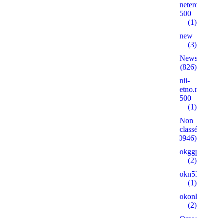
neterolly.ru
500
(1)
new
(3)
News
(826)
nii-
etno.ru
500
(1)
Non
classé
(30946)
okggpoker.l
(2)
okn53.ru
(1)
okonlineplay
(2)