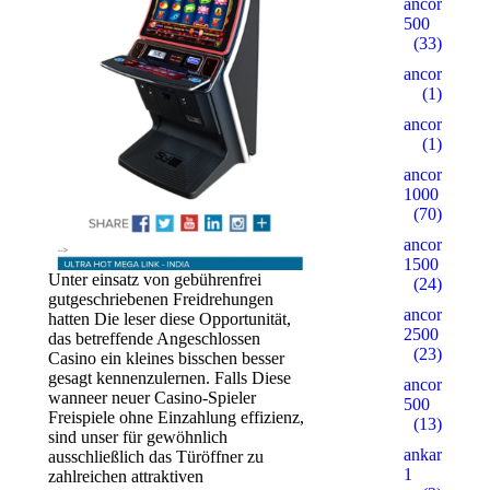
ancorallZ
500
(33)
ancorallZ1
(1)
ancorallZ12
(1)
ancorZ
1000
(70)
ancorZ
1500
Unter einsatz von gebührenfrei
(24)
gutgeschriebenen Freidrehungen
ancorZ
hatten Die leser diese Opportunität,
2500
das betreffende Angeschlossen
(23)
Casino ein kleines bisschen besser
gesagt kennenzulernen. Falls Diese
ancorZ
wanneer neuer Casino-Spieler
500
Freispiele ohne Einzahlung effizienz,
(13)
sind unser für gewöhnlich
ankaratarotf
ausschließlich das Türöffner zu
1
zahlreichen attraktiven