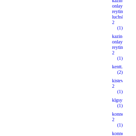
kazino-
onlayn-
reyting-
luchshih.xy
2
(1)
kazino-
onlayn-
reyting.xyz
2
(1)
kentt.xyz
(2)
kistevoytre
2
(1)
klgsystel.c
(1)
konnersant.
2
(1)
konnersant.