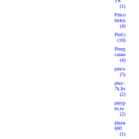
TR
(1)
Pinco
türkiye
(4)
PinUp
(10)
Pinup
casino
(4)
pınco
(5)
play-
7k.live
(2)
playpoker-
ru.ru
(2)
plazanshop.
600
(1)