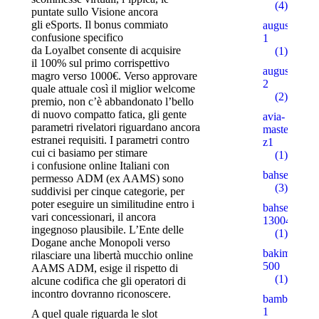
(4)
puntate sullo Visione ancora
gli eSports. Il bonus commiato
augustent.c
confusione specifico
1
da Loyalbet consente di acquisire
(1)
il 100% sul primo corrispettivo
augustent.c
magro verso 1000€. Verso approvare
2
quale attuale così il miglior welcome
(2)
premio, non c’è abbandonato l’bello
di nuovo compatto fatica, gli gente
avia-
parametri rivelatori riguardano ancora
masters.eu.
estranei requisiti. I parametri contro
z1
cui ci basiamo per stimare
(1)
i confusione online Italiani con
bahsegel
permesso ADM (ex AAMS) sono
(3)
suddivisi per cinque categorie, per
poter eseguire un similitudine entro i
bahsegel
vari concessionari, il ancora
13004
ingegnoso plausibile. L’Ente delle
(1)
Dogane anche Monopoli verso
bakimgunu.
rilasciare una libertà mucchio online
500
AAMS ADM, esige il rispetto di
(1)
alcune codifica che gli operatori di
incontro dovranno riconoscere.
bambturkiy
1
A quel quale riguarda le slot