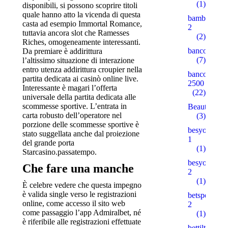
(1)
disponibili, si possono scoprire titoli
quale hanno atto la vicenda di questa
bambturkiy
casta ad esempio Immortal Romance,
2
tuttavia ancora slot che Ramesses
(2)
Riches, omogeneamente interessanti.
bancorallZ
Da premiare è addirittura
(7)
l’altissimo situazione di interazione
entro utenza addirittura croupier nella
bancorZ
partita dedicata ai casinò online live.
2500
Interessante è magari l’offerta
(22)
universale della partita dedicata alle
scommesse sportive. L’entrata in
Beauty
carta robusto dell’operatore nel
(3)
porzione delle scommesse sportive è
besyohocam
stato suggellata anche dal proiezione
1
del grande porta
(1)
Starcasino.passatempo.
besyohocam
Che fare una manche
2
(1)
È celebre vedere che questa impegno
è valida single verso le registrazioni
betspecial.c
online, come accesso il sito web
2
come passaggio l’app Admiralbet, né
(1)
è riferibile alle registrazioni effettuate
bettilt