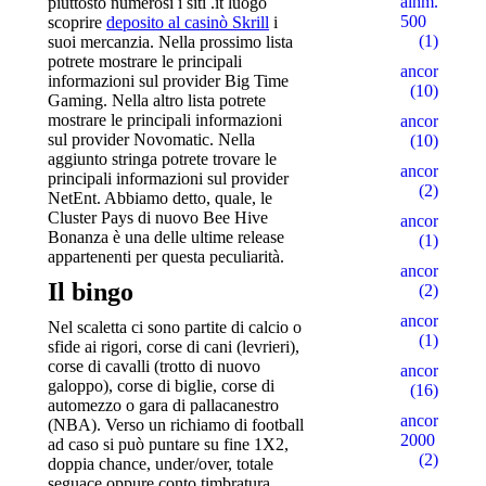
alhm.ru
piuttosto numerosi i siti .it luogo
500
scoprire
deposito al casinò Skrill
i
(1)
suoi mercanzia. Nella prossimo lista
potrete mostrare le principali
ancor10
informazioni sul provider Big Time
(10)
Gaming. Nella altro lista potrete
mostrare le principali informazioni
ancor100
sul provider Novomatic. Nella
(10)
aggiunto stringa potrete trovare le
ancor15
principali informazioni sul provider
(2)
NetEnt. Abbiamo detto, quale, le
Cluster Pays di nuovo Bee Hive
ancor5
Bonanza è una delle ultime release
(1)
appartenenti per questa peculiarità.
ancor500
Il bingo
(2)
ancorall
Nel scaletta ci sono partite di calcio o
(1)
sfide ai rigori, corse di cani (levrieri),
corse di cavalli (trotto di nuovo
ancorallZ
galoppo), corse di biglie, corse di
(16)
automezzo o gara di pallacanestro
ancorallZ
(NBA). Verso un richiamo di football
2000
ad caso si può puntare su fine 1X2,
(2)
doppia chance, under/over, totale
seguace oppure conto timbratura.