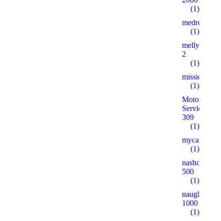
(1)
medreg75.r
(1)
mellyoitzl.o
2
(1)
missionagua
(1)
Motorcycle
Service
309
(1)
mycardbonu
(1)
nashclimat.r
500
(1)
nauglayh.ru
1000
(1)