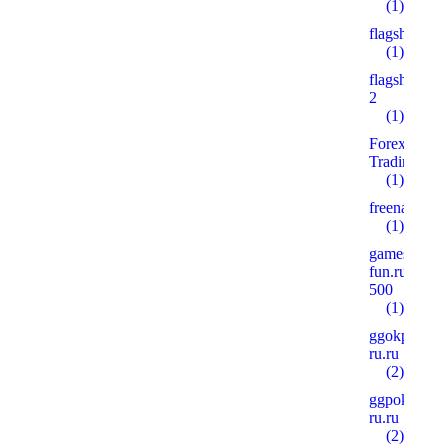
(1)
flagshipuniv
(1)
flagshipuniv
2
(1)
Forex
Trading
(1)
freenas.pl
(1)
games-
fun.ru
500
(1)
ggokpoker-
ru.ru
(2)
ggpoker-
ru.ru
(2)