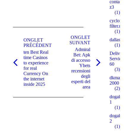
contactosilv
z3
(1)
cyclone-
filter.ru
Navigation
(1)
de
ONGLET
dallaspalms
ONGLET
SUIVANT
(1)
commentaire
PRÉCÉDENT
Admiral
ten Best Real
Delivery
Bet: Apk
time Casinos
Service
di accesso
to experience
60
Onglet
Onglet
Ybets
for real
(3)
précédent
suivant
recensioni
Currency On
degli
dkmarino.ru
the internet
esperti del
2000
inside 2025
area
(2)
dogakentkr
1
(1)
dogakentkr
2
(1)