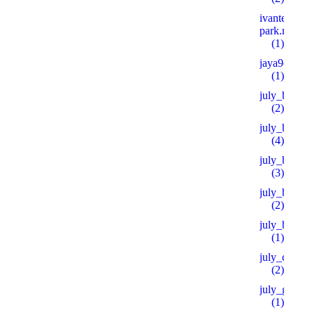
ivanteevka-
park.ru 600
(1)
jaya9casino
(1)
july_bh
(2)
july_bt
(4)
july_bt_s
(3)
july_btprod
(2)
july_by
(1)
july_ch
(2)
july_goo
(1)