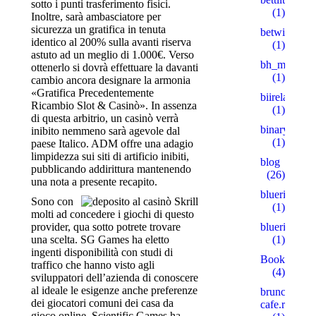
sotto i punti trasferimento fisici.
(1)
Inoltre, sarà ambasciatore per
sicurezza un gratifica in tenuta
betwinner4
identico al 200% sulla avanti riserva
(1)
astuto ad un meglio di 1.000€. Verso
bh_miakang
ottenerlo si dovrà effettuare la davanti
(1)
cambio ancora designare la armonia
«Gratifica Precedentemente
biireland.c
Ricambio Slot & Casinò». In assenza
(1)
di questa arbitrio, un casinò verrà
binaryprofy
inibito nemmeno sarà agevole dal
(1)
paese Italico. ADM offre una adagio
limpidezza sui siti di artificio inibiti,
blog
pubblicando addirittura mantenendo
(26)
una nota a presente recapito.
blueribbonb
Sono con
(1)
molti ad concedere i giochi di questo
provider, qua sotto potrete trovare
blueribbonb
una scelta. SG Games ha eletto
(1)
ingenti disponibilità con studi di
Bookkeepin
traffico che hanno visto agli
(4)
sviluppatori dell’azienda di conoscere
al ideale le esigenze anche preferenze
brunch-
dei giocatori comuni dei casa da
cafe.ru
gioco online. Scientific Games ha