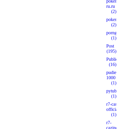
pokerplay-
ru.ru
(2)
pokervdom.
(2)
porngames
(1)
Post
(195)
Public
(16)
pudie.ru
1000
(1)
pytube.io5
(1)
r7-casino-
official2.xyz
(1)
r7-
cazinos.xyz