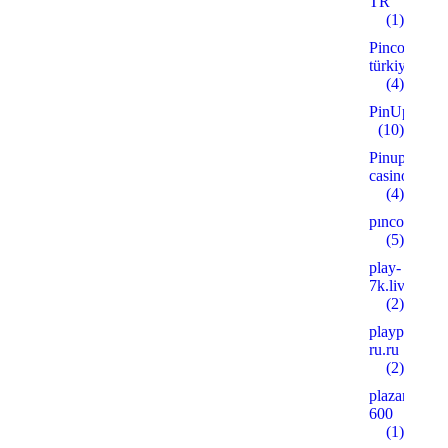
TR
(1)
Pinco
türkiye
(4)
PinUp
(10)
Pinup
casino
(4)
pınco
(5)
play-
7k.live
(2)
playpoker-
ru.ru
(2)
plazanshop.
600
(1)