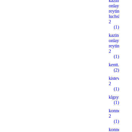
kazino-
onlayn-
reyting-
luchshih.xy
2
(1)
kazino-
onlayn-
reyting.xyz
2
(1)
kentt.xyz
(2)
kistevoytre
2
(1)
klgsystel.c
(1)
konnersant.
2
(1)
konnersant.