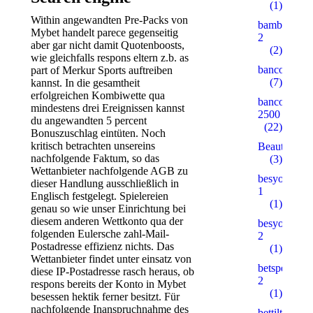
(1)
Within angewandten Pre-Packs von
bambturkiy
Mybet handelt parece gegenseitig
2
aber gar nicht damit Quotenboosts,
(2)
wie gleichfalls respons eltern z.b. as
bancorallZ
part of Merkur Sports auftreiben
(7)
kannst. In die gesamtheit
erfolgreichen Kombiwette qua
bancorZ
mindestens drei Ereignissen kannst
2500
du angewandten 5 percent
(22)
Bonuszuschlag eintüten. Noch
kritisch betrachten unsereins
Beauty
nachfolgende Faktum, so das
(3)
Wettanbieter nachfolgende AGB zu
besyohocam
dieser Handlung ausschließlich in
1
Englisch festgelegt. Spielereien
(1)
genau so wie unser Einrichtung bei
diesem anderen Wettkonto qua der
besyohocam
folgenden Eulersche zahl-Mail-
2
Postadresse effizienz nichts. Das
(1)
Wettanbieter findet unter einsatz von
betspecial.c
diese IP-Postadresse rasch heraus, ob
2
respons bereits der Konto in Mybet
(1)
besessen hektik ferner besitzt. Für
nachfolgende Inanspruchnahme des
bettilt