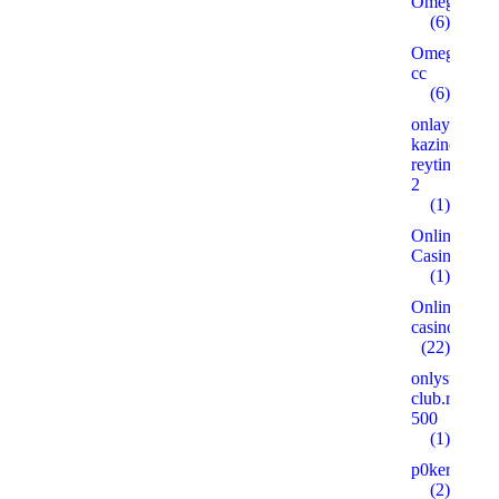
Omegle
(6)
Omegle
cc
(6)
onlayn-
kazino-
reyting.xyz
2
(1)
Online
Casino
(1)
Online
casinos
(22)
onlysushi-
club.ru
500
(1)
p0kerdom.w
(2)