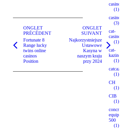
casinogama.
(1)
casinom
Navigation
(3)
de
ONGLET
ONGLET
cat-
PRÉCÉDENT
SUIVANT
commentaire
casino3.stor
Fortunate 8
Najkorzystniejsze
(1)
Range lucky
Ustawowe
Onglet
Onglet
cat-
twins online
Kasyna w
précédent
suivant
kazino.cyou
casinos
naszym kraju
(1)
Position
przy 2024
catcazinos.ar
(1)
CH
(1)
CIB
(1)
concrete-
equipment.r
500
(1)