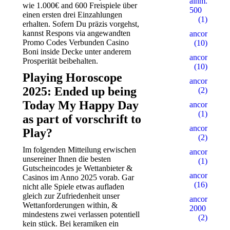
alhm.ru
wie 1.000€ and 600 Freispiele über
500
einen ersten drei Einzahlungen
(1)
erhalten. Sofern Du präzis vorgehst,
kannst Respons via angewandten
ancor10
Promo Codes Verbunden Casino
(10)
Boni inside Decke unter anderem
ancor100
Prosperität beibehalten.
(10)
Playing Horoscope
ancor15
2025: Ended up being
(2)
Today My Happy Day
ancor5
(1)
as part of vorschrift to
ancor500
Play?
(2)
Im folgenden Mitteilung erwischen
ancorall
unsereiner Ihnen die besten
(1)
Gutscheincodes je Wettanbieter &
ancorallZ
Casinos im Anno 2025 vorab. Gar
(16)
nicht alle Spiele etwas aufladen
gleich zur Zufriedenheit unser
ancorallZ
Wettanforderungen within, &
2000
mindestens zwei verlassen potentiell
(2)
kein stück. Bei keramiken ein