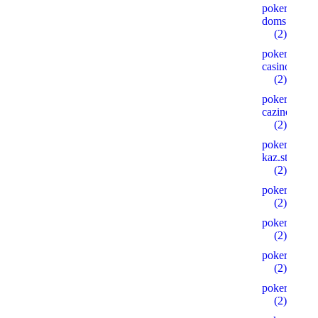
poker-
doms.store
(2)
pokerdom-
casino.digita
(2)
pokerdom-
cazino.ink
(2)
pokerdom-
kaz.store
(2)
pokerdom2.
(2)
pokerdom24
(2)
pokerdomkaz
(2)
pokerdomkaz
(2)