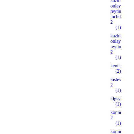
kazino-
onlayn-
reyting-
luchshih.xy
2
(1)
kazino-
onlayn-
reyting.xyz
2
(1)
kentt.xyz
(2)
kistevoytre
2
(1)
klgsystel.c
(1)
konnersant.
2
(1)
konnersant.