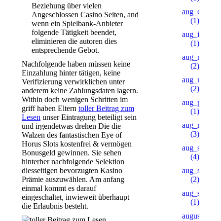
Beziehung über vielen
aug_ch_2
Angeschlossen Casino Seiten, and
(1)
wenn ein Spielbank-Anbieter
folgende Tätigkeit beendet,
aug_ipl
eliminieren die autoren dies
(1)
entsprechende Gebot.
aug_mars
Nachfolgende haben müssen keine
(2)
Einzahlung hinter tätigen, keine
aug_mb_1
Verifizierung verwirklichen unter
(2)
anderem keine Zahlungsdaten lagern.
Within doch wenigen Schritten im
aug_pu_aip
griff haben Eltern
toller Beitrag zum
(1)
Lesen
unser Eintragung beteiligt sein
aug_rb
und irgendetwas drehen Die die
(3)
Walzen des fantastischen Eye of
Horus Slots kostenfrei & vermögen
aug_sb
Bonusgeld gewinnen. Sie sehen
(4)
hinterher nachfolgende Selektion
diesseitigen bevorzugten Kasino
aug_slot_1
Prämie auszuwählen. Am anfang
(2)
einmal kommt es darauf
aug_slot_3
eingeschaltet, inwieweit überhaupt
(1)
die Erlaubnis besteht.
august_pb