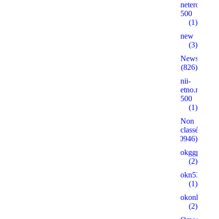
neterolly.ru
500
(1)
new
(3)
News
(826)
nii-
etno.ru
500
(1)
Non
classé
(30946)
okggpoker.l
(2)
okn53.ru
(1)
okonlineplay
(2)