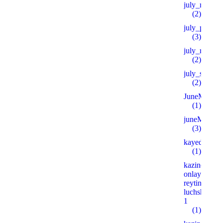
july_mb
(2)
july_pb
(3)
july_rb
(2)
july_sb
(2)
JuneMARS
(1)
juneMB
(3)
kayedstudio
(1)
kazino-
onlayn-
reyting-
luchshih.xy
1
(1)