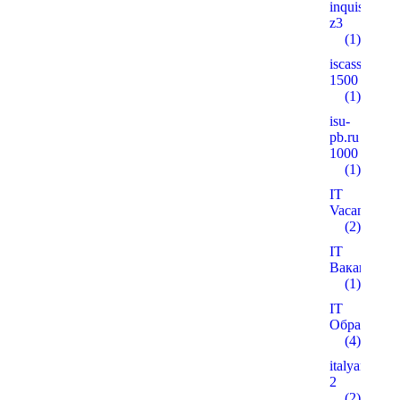
inquisitiver
z3
(1)
iscass.org
1500
(1)
isu-
pb.ru
1000
(1)
IT
Vacancies
(2)
IT
Вакансії
(1)
IT
Образован
(4)
italyanmutfa
2
(2)