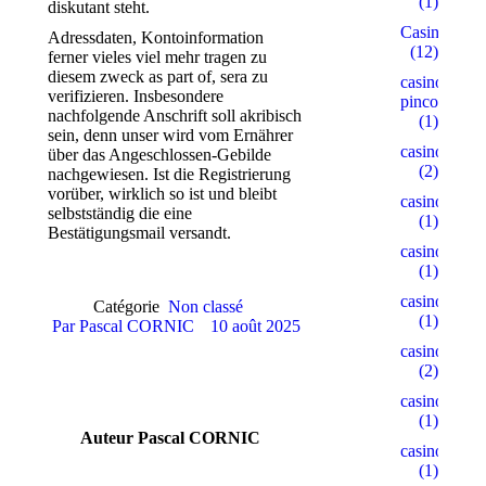
(1)
diskutant steht.
Casino
Adressdaten, Kontoinformation
(12)
ferner vieles viel mehr tragen zu
diesem zweck as part of, sera zu
casino-
verifizieren. Insbesondere
pinco.xyz
nachfolgende Anschrift soll akribisch
(1)
sein, denn unser wird vom Ernährer
casino1
über das Angeschlossen-Gebilde
(2)
nachgewiesen. Ist die Registrierung
vorüber, wirklich so ist und bleibt
casino10
selbstständig die eine
(1)
Bestätigungsmail versandt.
casino15
(1)
casino18
Catégorie
Non classé
(1)
Par
Pascal CORNIC
10 août 2025
casino2
(2)
casino22
(1)
Auteur
Pascal CORNIC
casino5
(1)