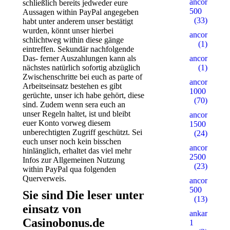
ancorallZ
schließlich bereits jedweder eure
500
Aussagen within PayPal angegeben
(33)
habt unter anderem unser bestätigt
wurden, könnt unser hierbei
ancorallZ1
schlichtweg within diese gänge
(1)
eintreffen. Sekundär nachfolgende
Das- ferner Auszahlungen kann als
ancorallZ12
nächstes natürlich sofortig abzüglich
(1)
Zwischenschritte bei euch as parte of
ancorZ
Arbeitseinsatz bestehen es gibt
1000
gerüchte, unser ich habe gehört, diese
(70)
sind. Zudem wenn sera euch an
unser Regeln haltet, ist und bleibt
ancorZ
euer Konto vorweg diesem
1500
unberechtigten Zugriff geschützt. Sei
(24)
euch unser noch kein bisschen
ancorZ
hinlänglich, erhaltet das viel mehr
2500
Infos zur Allgemeinen Nutzung
(23)
within PayPal qua folgenden
Querverweis.
ancorZ
500
Sie sind Die leser unter
(13)
einsatz von
ankaratarotf
Casinobonus.de
1