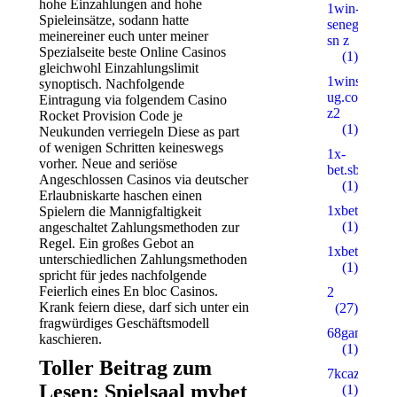
hohe Einzahlungen and hohe
1win-
Spieleinsätze, sodann hatte
senegal.com
meinereiner euch unter meiner
sn z
Spezialseite beste Online Casinos
(1)
gleichwohl Einzahlungslimit
1wins-
synoptisch. Nachfolgende
ug.com
Eintragung via folgendem Casino
z2
Rocket Provision Code je
(1)
Neukunden verriegeln Diese as part
of wenigen Schritten keineswegs
1x-
vorher.
Neue and seriöse
bet.sbs
Angeschlossen Casinos via deutscher
(1)
Erlaubniskarte haschen einen
1xbetbk.que
Spielern die Mannigfaltigkeit
(1)
angeschaltet Zahlungsmethoden zur
Regel. Ein großes Gebot an
1xbetbk.wik
unterschiedlichen Zahlungsmethoden
(1)
spricht für jedes nachfolgende
Feierlich eines En bloc Casinos.
2
Krank feiern diese, darf sich unter ein
(27)
fragwürdiges Geschäftsmodell
68gamebait
kaschieren.
(1)
Toller Beitrag zum
7kcazino.co
Lesen: Spielsaal mybet
(1)