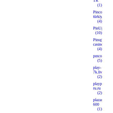
TR
(1)
Pinco
türkiye
(4)
PinUp
(10)
Pinup
casino
(4)
pınco
(5)
play-
7k.live
(2)
playpoker-
ru.ru
(2)
plazanshop.
600
(1)