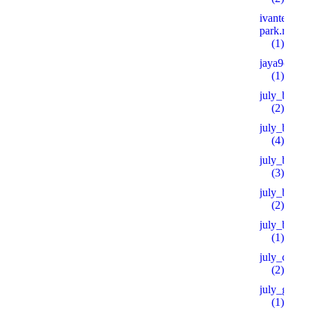
ivanteevka-
park.ru 600
(1)
jaya9casino
(1)
july_bh
(2)
july_bt
(4)
july_bt_s
(3)
july_btprod
(2)
july_by
(1)
july_ch
(2)
july_goo
(1)