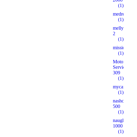
(1)
medreg75.r
(1)
mellyoitzl.o
2
(1)
missionagua
(1)
Motorcycle
Service
309
(1)
mycardbonu
(1)
nashclimat.r
500
(1)
nauglayh.ru
1000
(1)