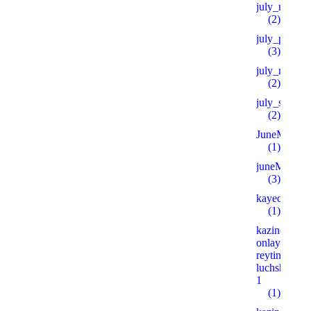
july_mb
(2)
july_pb
(3)
july_rb
(2)
july_sb
(2)
JuneMARS
(1)
juneMB
(3)
kayedstudio
(1)
kazino-
onlayn-
reyting-
luchshih.xy
1
(1)