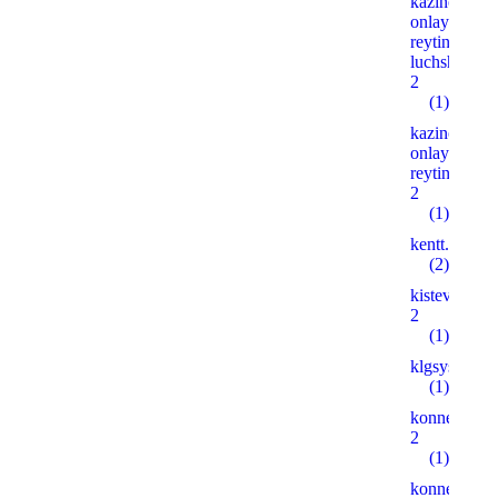
kazino-
onlayn-
reyting-
luchshih.xy
2
(1)
kazino-
onlayn-
reyting.xyz
2
(1)
kentt.xyz
(2)
kistevoytre
2
(1)
klgsystel.c
(1)
konnersant.
2
(1)
konnersant.