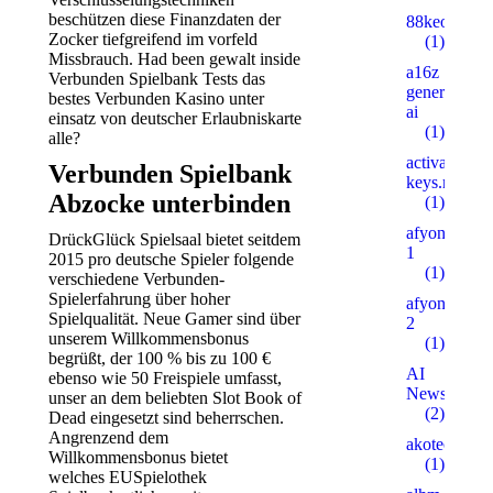
beschützen diese Finanzdaten der
88keo.com
Zocker tiefgreifend im vorfeld
(1)
Missbrauch. Had been gewalt inside
a16z
Verbunden Spielbank Tests das
generative
bestes Verbunden Kasino unter
ai
einsatz von deutscher Erlaubniskarte
(1)
alle?
activation-
Verbunden Spielbank
keys.ru
Abzocke unterbinden
(1)
afyonsosyet
DrückGlück Spielsaal bietet seitdem
1
2015 pro deutsche Spieler folgende
(1)
verschiedene Verbunden-
Spielerfahrung über hoher
afyonsosyet
Spielqualität. Neue Gamer sind über
2
unserem Willkommensbonus
(1)
begrüßt, der 100 % bis zu 100 €
AI
ebenso wie 50 Freispiele umfasst,
News
unser an dem beliebten Slot Book of
(2)
Dead eingesetzt sind beherrschen.
Angrenzend dem
akotech.ru
Willkommensbonus bietet
(1)
welches EUSpielothek