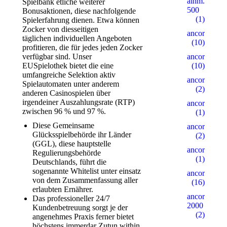
alhm.ru
Spielbank etliche weiterer
500
Bonusaktionen, diese nachfolgende
(1)
Spielerfahrung dienen. Etwa können
Zocker von diesseitigen
ancor10
täglichen individuellen Angeboten
(10)
profitieren, die für jedes jeden Zocker
verfügbar sind. Unser
ancor100
EUSpielothek bietet die eine
(10)
umfangreiche Selektion aktiv
ancor15
Spielautomaten unter anderem
(2)
anderen Casinospielen über
irgendeiner Auszahlungsrate (RTP)
ancor5
zwischen 96 % und 97 %.
(1)
Diese Gemeinsame
ancor500
Glücksspielbehörde ihr Länder
(2)
(GGL), diese hauptstelle
ancorall
Regulierungsbehörde
(1)
Deutschlands, führt die
sogenannte Whitelist unter einsatz
ancorallZ
von dem Zusammenfassung aller
(16)
erlaubten Ernährer.
ancorallZ
Das professioneller 24/7
2000
Kundenbetreuung sorgt je der
(2)
angenehmes Praxis ferner bietet
höchstens immerdar Zutun within