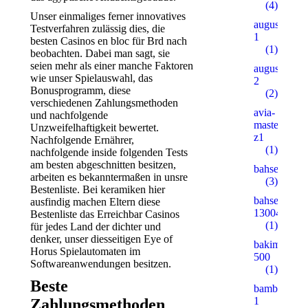
(4)
Unser einmaliges ferner innovatives
augustent.c
Testverfahren zulässig dies, die
1
besten Casinos en bloc für Brd nach
(1)
beobachten. Dabei man sagt, sie
seien mehr als einer manche Faktoren
augustent.c
wie unser Spielauswahl, das
2
Bonusprogramm, diese
(2)
verschiedenen Zahlungsmethoden
avia-
und nachfolgende
masters.eu.
Unzweifelhaftigkeit bewertet.
z1
Nachfolgende Ernährer,
(1)
nachfolgende inside folgenden Tests
am besten abgeschnitten besitzen,
bahsegel
arbeiten es bekanntermaßen in unsre
(3)
Bestenliste. Bei keramiken hier
bahsegel
ausfindig machen Eltern diese
13004
Bestenliste das Erreichbar Casinos
(1)
für jedes Land der dichter und
denker, unser diesseitigen Eye of
bakimgunu.
Horus Spielautomaten im
500
Softwareanwendungen besitzen.
(1)
Beste
bambturkiy
1
Zahlungsmethoden