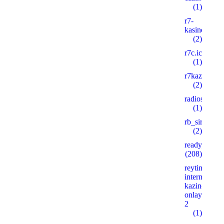
(1)
r7-
kasino8.site
(2)
r7c.icu
(1)
r7kazino.life
(2)
radioshema.
(1)
rb_siralan
(2)
ready_text
(208)
reyting-
internet-
kazino-
onlayn.xyz
2
(1)