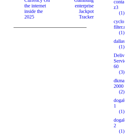
Currency On
Gambling
contactosilv
the internet
enterprise
z3
inside the
Jackpot
(1)
2025
Tracker
cyclone-
filter.ru
(1)
dallaspalms
(1)
Delivery
Service
60
(3)
dkmarino.ru
2000
(2)
dogakentkr
1
(1)
dogakentkr
2
(1)