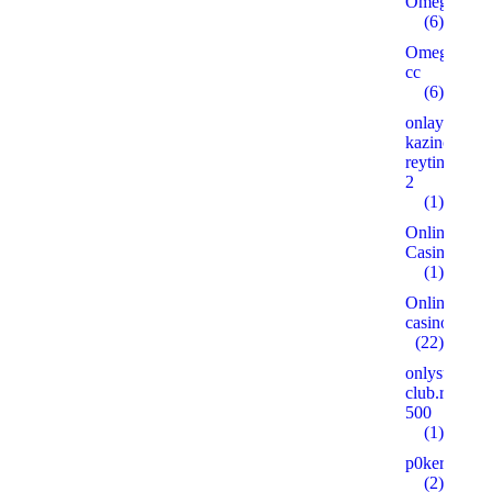
Omegle
(6)
Omegle
cc
(6)
onlayn-
kazino-
reyting.xyz
2
(1)
Online
Casino
(1)
Online
casinos
(22)
onlysushi-
club.ru
500
(1)
p0kerdom.w
(2)