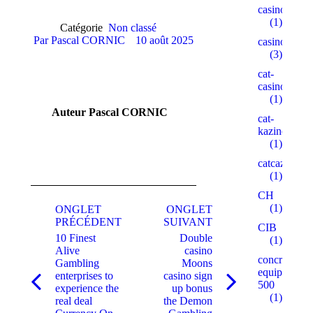
casinogama.
(1)
Catégorie
Non classé
Par
Pascal CORNIC
10 août 2025
casinom
(3)
cat-
casino3.stor
(1)
Auteur
Pascal CORNIC
cat-
kazino.cyou
(1)
catcazinos.ar
(1)
Navigation
CH
(1)
de
ONGLET
ONGLET
PRÉCÉDENT
SUIVANT
CIB
commentaire
10 Finest
Double
(1)
Alive
casino
concrete-
Gambling
Moons
equipment.r
enterprises to
casino sign
500
Onglet
Onglet
experience the
up bonus
(1)
précédent
suivant
real deal
the Demon