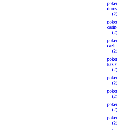
poker-
doms.store
(2)
pokerdom-
casino.digita
(2)
pokerdom-
cazino.ink
(2)
pokerdom-
kaz.store
(2)
pokerdom2.
(2)
pokerdom24
(2)
pokerdomkaz
(2)
pokerdomkaz
(2)