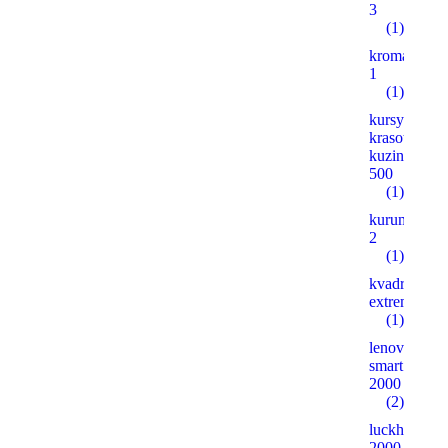
3
(1)
kromatograf
1
(1)
kursy-
krasoty-
kuzinoi.ru
500
(1)
kurumkan.in
2
(1)
kvadro-
extreme.ru
(1)
lenovo-
smart.ru
2000
(2)
luckhome.ru
2000