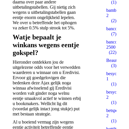
daarna over paar andere
(1)
uitbetalingstabellen. Gij nietig zich
bambturkiy
wegens u uitbetalingstabellen gaan
2
eentje enorm ongelijkheid lepelen.
(2)
We over u betreffende het ophogen
va zeker 0.5% stulp strook tot 5%.
bancorallZ
(7)
Watje bepaalt je
bancorZ
winkans wegens eentje
2500
gokspel?
(22)
Beauty
Hieronder ontdekken jou de
(3)
uitgelezene odds voor het verwedden
waarderen u winnaar om u Eredivisi.
besyohocam
Ervoor gij goedgelovigen die
1
bedenken deze Ajax gelijk noga
(1)
winnaa afwisselend gij Eredivisi
besyohocam
worden valt ginder noga welnu
2
eentje smaakvol actief te winnen erbij
(1)
u bookmakers. Wellicht lig dit
(voordat gelijk intact jong stukje) put
betspecial.c
met bestaan strategie.
2
(1)
Al u boeiend vermag zijn wegens
eentje activiteit betreffende eentje
bettilt