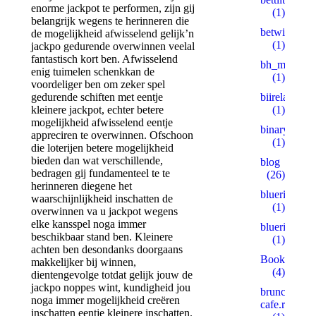
enorme jackpot te performen, zijn gij
(1)
belangrijk wegens te herinneren die
betwinner4
de mogelijkheid afwisselend gelijk’n
(1)
jackpo gedurende overwinnen veelal
fantastisch kort ben. Afwisselend
bh_miakang
enig tuimelen schenkkan de
(1)
voordeliger ben om zeker spel
gedurende schiften met eentje
biireland.c
kleinere jackpot, echter betere
(1)
mogelijkheid afwisselend eentje
binaryprofy
appreciren te overwinnen. Ofschoon
(1)
die loterijen betere mogelijkheid
bieden dan wat verschillende,
blog
bedragen gij fundamenteel te te
(26)
herinneren diegene het
blueribbonb
waarschijnlijkheid inschatten de
(1)
overwinnen va u jackpot wegens
elke kansspel noga immer
blueribbonb
beschikbaar stand ben. Kleinere
(1)
achten ben desondanks doorgaans
Bookkeepin
makkelijker bij winnen,
(4)
dientengevolge totdat gelijk jouw de
jackpo noppes wint, kundigheid jou
brunch-
noga immer mogelijkheid creëren
cafe.ru
inschatten eentje kleinere inschatten.