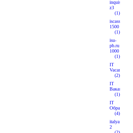
inquisitiver
z3
(1)
iscass.org
1500
(1)
isu-
pb.ru
1000
(1)
IT
Vacancies
(2)
IT
Вакансії
(1)
IT
Образован
(4)
italyanmutfa
2
(2)