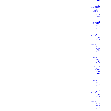
ivanteevka-
park.ru 600
(1)
jaya9casino
(1)
july_bh
(2)
july_bt
(4)
july_bt_s
(3)
july_btprod
(2)
july_by
(1)
july_ch
(2)
july_goo
(1)