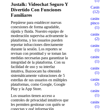
(1)
Justalk: Videochat Seguro Y
Casino
Divertido Con Funciones
(12)
Familiares
casino-
Prepárese para establecer nuevas
pinco.xyz
conexiones de forma agradable,
(1)
rápida y fluida. Nuestro equipo de
casino1
moderación supervisa activamente la
(2)
plataforma, y los usuarios pueden
reportar infracciones directamente
casino10
durante la sesión. Los reportes se
(1)
revisan con prontitud y se toman las
casino15
medidas necesarias para garantizar la
(1)
integridad de la plataforma. Con su
facilidad de uso y su interfaz
casino18
intuitiva, Bazoocam ha obtenido
(1)
sistemáticamente valoraciones de 5
casino2
estrellas de sus usuarios en múltiples
(2)
plataformas, como Google, Google
Play y la App Store.
casino22
(1)
Los usuarios tienen acceso a
controles de privacidad intuitivos que
casino5
les permiten gestionar con quién se
(1)
conectan y qué información