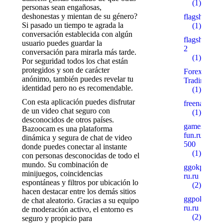
(1)
personas sean engañosas,
deshonestas y mientan de su género?
flagshipuniv
Si pasado un tiempo te agrada la
(1)
conversación establecida con algún
flagshipuniv
usuario puedes guardar la
2
conversación para mirarla más tarde.
(1)
Por seguridad todos los chat están
protegidos y son de carácter
Forex
anónimo, también puedes revelar tu
Trading
identidad pero no es recomendable.
(1)
Con esta aplicación puedes disfrutar
freenas.pl
de un video chat seguro con
(1)
desconocidos de otros países.
games-
Bazoocam es una plataforma
fun.ru
dinámica y segura de chat de video
500
donde puedes conectar al instante
(1)
con personas desconocidas de todo el
mundo. Su combinación de
ggokpoker-
minijuegos, coincidencias
ru.ru
espontáneas y filtros por ubicación lo
(2)
hacen destacar entre los demás sitios
ggpoker-
de chat aleatorio. Gracias a su equipo
ru.ru
de moderación activo, el entorno es
(2)
seguro y propicio para