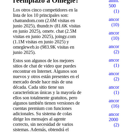
reemplazó a Omegle?
alhm.ru
500
Los otros cinco competidores en la
(1)
lista de los 10 principales son:
ancor10
chatrandom.com (2.6M visitas en
(10)
junio 2025), thundr.tv (81.6K visitas
en junio 2025), ometv. chat (2.5M
ancor100
visitas en junio 2025), joingy.com
(10)
(1.1M visitas en junio 2025) y
ancor15
omegleweb.io (983.9K visitas en
(2)
junio 2025).
ancor5
Estos son algunos de los mejores
(1)
sitios de chat de video que puedes
encontrar en Internet. Algunos son
ancor500
nuevos y otros están presentes en el
(2)
mercado desde hace más de una
década. Cada sitio tiene sus
ancorall
características únicas y la mayoría de
(1)
ellos son totalmente gratuitos, pero
ancorallZ
algunos también tienen versiones de
(16)
cuentas premium con funciones
adicionales. Su sistema de colas
ancorallZ
dirige los mensajes al agente
2000
correcto, sin necesidad de varios
(2)
sistemas. Además, obtendrá el