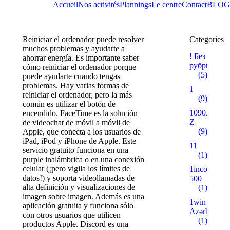
Accueil
Nos activités
Plannings
Le centre
Contact
BLOG
Reiniciar el ordenador puede resolver
Categories
muchos problemas y ayudarte a
! Без
ahorrar energía. Es importante saber
рубрики
cómo reiniciar el ordenador porque
(5)
puede ayudarte cuando tengas
problemas. Hay varias formas de
1
reiniciar el ordenador, pero la más
(9)
común es utilizar el botón de
1090A
encendido. FaceTime es la solución
Z
de videochat de móvil a móvil de
(9)
Apple, que conecta a los usuarios de
iPad, iPod y iPhone de Apple. Este
11
servicio gratuito funciona en una
(1)
purple inalámbrica o en una conexión
celular (¡pero vigila los límites de
1incom.ru
datos!) y soporta videollamadas de
500
alta definición y visualizaciones de
(1)
imagen sobre imagen. Además es una
1win
aplicación gratuita y funciona sólo
Azərbaycan
con otros usuarios que utilicen
(1)
productos Apple. Discord es una