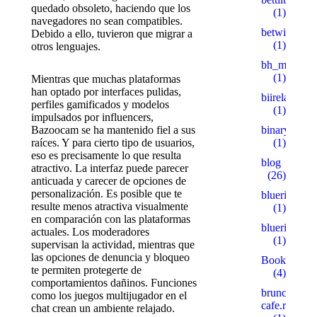
quedado obsoleto, haciendo que los
(1)
navegadores no sean compatibles.
betwinner4
Debido a ello, tuvieron que migrar a
(1)
otros lenguajes.
bh_miakang
(1)
Mientras que muchas plataformas
han optado por interfaces pulidas,
biireland.c
perfiles gamificados y modelos
(1)
impulsados por influencers,
Bazoocam se ha mantenido fiel a sus
binaryprofy
raíces. Y para cierto tipo de usuarios,
(1)
eso es precisamente lo que resulta
blog
atractivo. La interfaz puede parecer
(26)
anticuada y carecer de opciones de
personalización. Es posible que te
blueribbonb
resulte menos atractiva visualmente
(1)
en comparación con las plataformas
blueribbonb
actuales. Los moderadores
(1)
supervisan la actividad, mientras que
las opciones de denuncia y bloqueo
Bookkeepin
te permiten protegerte de
(4)
comportamientos dañinos. Funciones
brunch-
como los juegos multijugador en el
cafe.ru
chat crean un ambiente relajado.