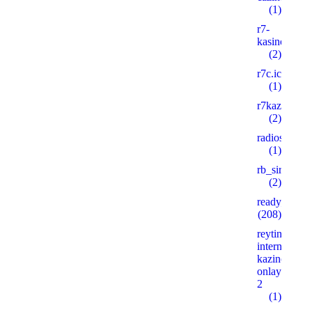
(1)
r7-
kasino8.site
(2)
r7c.icu
(1)
r7kazino.life
(2)
radioshema.
(1)
rb_siralan
(2)
ready_text
(208)
reyting-
internet-
kazino-
onlayn.xyz
2
(1)