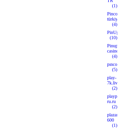
TR
(1)
Pinco
türkiye
(4)
PinUp
(10)
Pinup
casino
(4)
pınco
(5)
play-
7k.live
(2)
playpoker-
ru.ru
(2)
plazanshop.
600
(1)