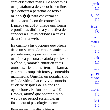
conversaciones reales. Bazoocam es
greekgirlsc
una plataforma de videochat en línea
(1)
que conecta a personas de todo el
guide
mundo �� para conversar en
(1)
tiempo actual con desconocidos.
Lanzada en 2010, ofrece una forma
Hair
espontánea, dinámica y atractiva de
(3)
conocer a nuevas personas a través
hazanov-
de la cámara web.
teatr.ru
En cuanto a las opciones que ofrece,
500
tiene un sistema de emparejamiento
(1)
por intereses, y puedes chatear con
hoteldelafu
una única persona aleatoria por texto
(1)
o vídeo, y también entrar en chats
grupales. Tiene un sistema de karma,
how does
y permite compartir fotos y contenido
generative
multimedia. Omegle, un popular sitio
ai work
web de video chat en vivo, anunció
(1)
su cierre después de 14 años de
inbrain.uz
operaciones. El fundador, Leif K
(1)
Brooks, afirmó que operar el sitio
web ya no period sostenible, ni
infectex.ru
financiera ni psicológicamente.
(1)
Pero no todo es diversión; es