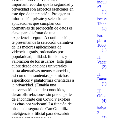
inquisitiver
important recordar que la seguridad y
z3
privacidad son aspectos esenciales en
(1)
este tipo de interacción. Proteger tu
información private y seleccionar
iscass.org
aplicaciones que cumplan con
1500
normativas de protección de datos es
(1)
clave para disfrutar de una
isu-
experiencia segura. A continuación,
pb.ru
te presentamos la selección definitiva
1000
de las mejores aplicaciones de
(1)
videochat gratis, ordenadas por
popularidad, utilidad, funciones y
IT
valoración de los usuarios. Esta guía
Vacancies
cubre desde opciones universales
(2)
hasta alternativas menos conocidas,
IT
así como herramientas para nichos
Вакансії
específicos y plataformas orientadas a
(1)
la privacidad. ¡Entabla una
conversación con desconocidos,
IT
desarrolla relaciones sin preocuparte
Образован
de encontrarte con Covid y explora
(4)
las citas por webcam! La función de
italyanmutfa
búsqueda segura de CamGo utiliza
2
inteligencia artificial para descubrir
(2)