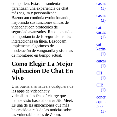
comparten. Estas herramientas
casinogama.
garantizan una experiencia de chat
(1)
más segura y personalizada.
casinom
Bazoocam continúa evolucionando,
(3)
mejorando sus funciones únicas de
videochat con protocolos de
cat-
seguridad avanzados. Reconociendo
casino3.stor
la importancia de la seguridad en las
(1)
interacciones en línea, Bazoocam
cat-
implementa algoritmos de
kazino.cyou
moderación de vanguardia y sistemas
(1)
de monitoreo en tiempo actual.
catcazinos.ar
Cómo Elegir La Mejor
(1)
Aplicación De Chat En
CH
Vivo
(1)
CIB
Una buena alternativa a cualquiera de
(1)
las apps de videochat y
videollamadas free of charge que
concrete-
hemos visto hasta ahora es Jitsi Meet.
equipment.r
Es una de las aplicaciones que más
500
ha crecido a raíz de las noticias sobre
(1)
las vulnerabilidades de Zoom.