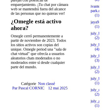
parejas con potencial de
emparejamiento. ¡Tu chat por cámara
ivanteevka-
web se mantendrá fuera del alcance
park.ru 600
de las personas que no quieras ver!
(1)
¿Omegle está activo
jaya9casino
(1)
ahora?
july_bh
Omegle cerró permanentemente a
(2)
partir de noviembre de 2023. Todos
july_bt
los sitios activos son copias del
(4)
unique. Omegle period una "sala de
chat virtual" que ofrecía a usuarios
july_bt_s
aleatorios chats moderados o no
(3)
moderados entre sí desde cualquier
parte del mundo.
july_btprod
(2)
july_by
(1)
Catégorie
Non classé
Par
Pascal CORNIC
12 mai 2025
july_ch
(2)
july_goo
(1)