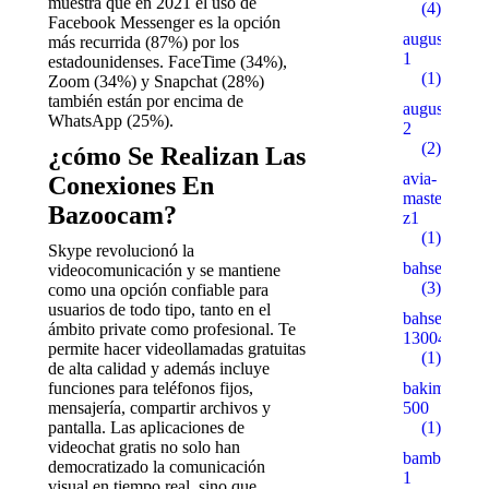
muestra que en 2021 el uso de
(4)
Facebook Messenger es la opción
augustent.c
más recurrida (87%) por los
1
estadounidenses. FaceTime (34%),
(1)
Zoom (34%) y Snapchat (28%)
también están por encima de
augustent.c
WhatsApp (25%).
2
(2)
¿cómo Se Realizan Las
avia-
Conexiones En
masters.eu.
Bazoocam?
z1
(1)
Skype revolucionó la
bahsegel
videocomunicación y se mantiene
(3)
como una opción confiable para
usuarios de todo tipo, tanto en el
bahsegel
ámbito private como profesional. Te
13004
permite hacer videollamadas gratuitas
(1)
de alta calidad y además incluye
funciones para teléfonos fijos,
bakimgunu.
mensajería, compartir archivos y
500
pantalla. Las aplicaciones de
(1)
videochat gratis no solo han
bambturkiy
democratizado la comunicación
1
visual en tiempo real, sino que