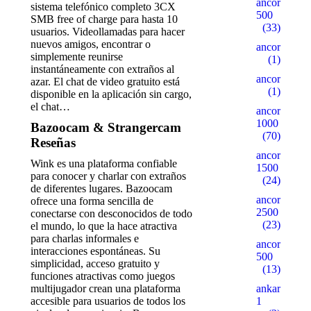
ancorallZ
sistema telefónico completo 3CX
500
SMB free of charge para hasta 10
(33)
usuarios. Videollamadas para hacer
nuevos amigos, encontrar o
ancorallZ1
simplemente reunirse
(1)
instantáneamente con extraños al
ancorallZ12
azar. El chat de video gratuito está
(1)
disponible en la aplicación sin cargo,
el chat…
ancorZ
1000
Bazoocam & Strangercam
(70)
Reseñas
ancorZ
Wink es una plataforma confiable
1500
para conocer y charlar con extraños
(24)
de diferentes lugares. Bazoocam
ancorZ
ofrece una forma sencilla de
2500
conectarse con desconocidos de todo
(23)
el mundo, lo que la hace atractiva
para charlas informales e
ancorZ
interacciones espontáneas. Su
500
simplicidad, acceso gratuito y
(13)
funciones atractivas como juegos
multijugador crean una plataforma
ankaratarotf
accesible para usuarios de todos los
1