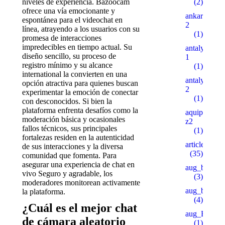
niveles de experiencia. Bazoocam
(2)
ofrece una vía emocionante y
ankaratarotf
espontánea para el videochat en
2
línea, atrayendo a los usuarios con su
(1)
promesa de interacciones
impredecibles en tiempo actual. Su
antalyaeren
diseño sencillo, su proceso de
1
registro mínimo y su alcance
(1)
international la convierten en una
antalyaeren
opción atractiva para quienes buscan
2
experimentar la emoción de conectar
(1)
con desconocidos. Si bien la
plataforma enfrenta desafíos como la
aquipesca.c
moderación básica y ocasionales
z2
fallos técnicos, sus principales
(1)
fortalezas residen en la autenticidad
articles
de sus interacciones y la diversa
(35)
comunidad que fomenta. Para
asegurar una experiencia de chat en
aug_bh
vivo Seguro y agradable, los
(3)
moderadores monitorean activamente
aug_bt
la plataforma.
(4)
¿Cuál es el mejor chat
aug_BY
de cámara aleatorio
(1)