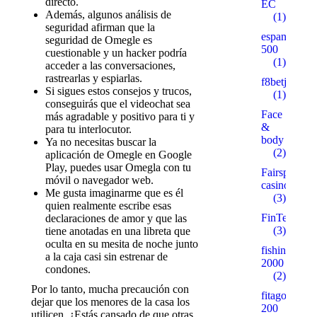
directo.
EC
Además, algunos análisis de
(1)
seguridad afirman que la
espanare.ru
seguridad de Omegle es
500
cuestionable y un hacker podría
(1)
acceder a las conversaciones,
rastrearlas y espiarlas.
f8betjinx.c
Si sigues estos consejos y trucos,
(1)
conseguirás que el videochat sea
Face
más agradable y positivo para ti y
&
para tu interlocutor.
body
Ya no necesitas buscar la
(2)
aplicación de Omegle en Google
Play, puedes usar Omegla con tu
Fairspin-
móvil o navegador web.
casino
Me gusta imaginarme que es él
(3)
quien realmente escribe esas
FinTech
declaraciones de amor y que las
(3)
tiene anotadas en una libreta que
oculta en su mesita de noche junto
fishingbaits.
a la caja casi sin estrenar de
2000
condones.
(2)
Por lo tanto, mucha precaución con
fitago.ru
dejar que los menores de la casa los
200
utilicen. ¿Estás cansado de que otras