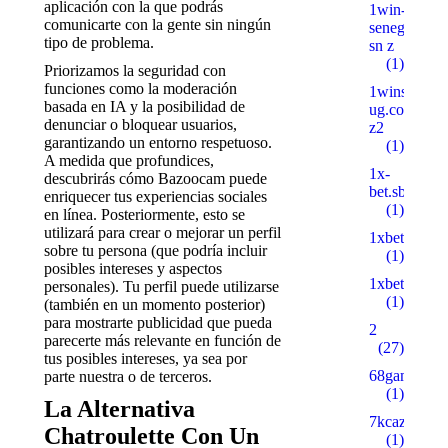
aplicación con la que podrás
1win-
comunicarte con la gente sin ningún
senegal.com
tipo de problema.
sn z
(1)
Priorizamos la seguridad con
funciones como la moderación
1wins-
basada en IA y la posibilidad de
ug.com
denunciar o bloquear usuarios,
z2
garantizando un entorno respetuoso.
(1)
A medida que profundices,
1x-
descubrirás cómo Bazoocam puede
bet.sbs
enriquecer tus experiencias sociales
(1)
en línea. Posteriormente, esto se
utilizará para crear o mejorar un perfil
1xbetbk.que
sobre tu persona (que podría incluir
(1)
posibles intereses y aspectos
1xbetbk.wik
personales). Tu perfil puede utilizarse
(1)
(también en un momento posterior)
para mostrarte publicidad que pueda
2
parecerte más relevante en función de
(27)
tus posibles intereses, ya sea por
68gamebait
parte nuestra o de terceros.
(1)
La Alternativa
7kcazino.co
Chatroulette Con Un
(1)