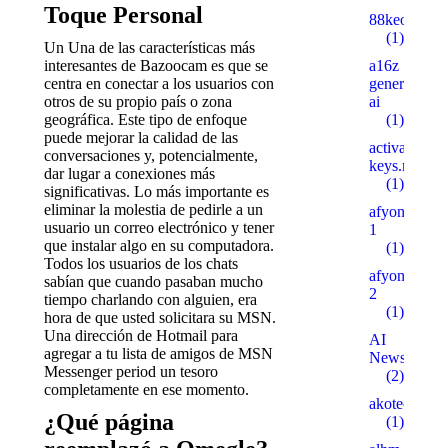
Toque Personal
88keo.com
(1)
Un Una de las características más
interesantes de Bazoocam es que se
a16z
centra en conectar a los usuarios con
generative
otros de su propio país o zona
ai
geográfica. Este tipo de enfoque
(1)
puede mejorar la calidad de las
activation-
conversaciones y, potencialmente,
keys.ru
dar lugar a conexiones más
(1)
significativas. Lo más importante es
eliminar la molestia de pedirle a un
afyonsosyet
usuario un correo electrónico y tener
1
que instalar algo en su computadora.
(1)
Todos los usuarios de los chats
afyonsosyet
sabían que cuando pasaban mucho
2
tiempo charlando con alguien, era
(1)
hora de que usted solicitara su MSN.
Una dirección de Hotmail para
AI
agregar a tu lista de amigos de MSN
News
Messenger period un tesoro
(2)
completamente en ese momento.
akotech.ru
¿Qué página
(1)