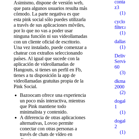
contactosilv
Asimismo, dispone de versión web,
z3
que para algunos usuarios resulta más
(1)
cómodo. La parte negativa es que
esta pink social sólo puedes utilizarla
cyclone-
a través de sus aplicaciones móviles,
filter.ru
por lo que no vas a poder usar
(1)
ninguna función ni sus videollamadas
dallaspalms
con un cliente oficial de escritorio.
(1)
Una vez instalado, puede comenzar a
chatear con extraños seleccionando
Delivery
países. Al igual que sucede con la
Service
aplicación de videollamadas de
60
Hangouts, si tienes un perfil en Fb,
(3)
tienes a tu disposición la app de
videollamadas gratuitas propia de la
dkmarino.ru
Pink Social.
2000
(2)
Bazoocam ofrece una experiencia
un poco más interactiva, mientras
dogakentkr
que Pink mantiene todo
1
minimalista y contenido.
(1)
A diferencia de otras aplicaciones
dogakentkr
alternativas, Lovoo permite
2
conectar con otras personas a
(1)
través de chats de vídeo en