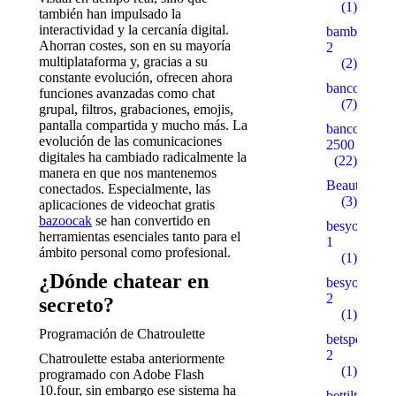
(1)
también han impulsado la
interactividad y la cercanía digital.
bambturkiy
Ahorran costes, son en su mayoría
2
multiplataforma y, gracias a su
(2)
constante evolución, ofrecen ahora
bancorallZ
funciones avanzadas como chat
(7)
grupal, filtros, grabaciones, emojis,
pantalla compartida y mucho más. La
bancorZ
evolución de las comunicaciones
2500
digitales ha cambiado radicalmente la
(22)
manera en que nos mantenemos
Beauty
conectados. Especialmente, las
(3)
aplicaciones de videochat gratis
bazoocak
se han convertido en
besyohocam
herramientas esenciales tanto para el
1
ámbito personal como profesional.
(1)
¿Dónde chatear en
besyohocam
2
secreto?
(1)
Programación de Chatroulette
betspecial.c
2
Chatroulette estaba anteriormente
(1)
programado con Adobe Flash
10.four, sin embargo ese sistema ha
bettilt