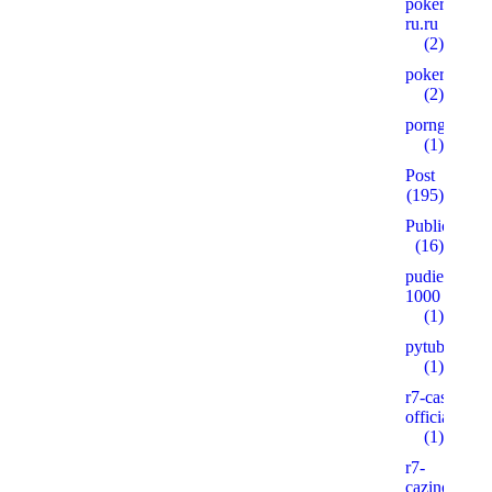
pokerplay-
ru.ru
(2)
pokervdom.
(2)
porngames
(1)
Post
(195)
Public
(16)
pudie.ru
1000
(1)
pytube.io5
(1)
r7-casino-
official2.xyz
(1)
r7-
cazinos.xyz