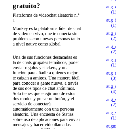
gratuito?
aug_ch_2
(1)
Plataforma de videochat aleatorio n.°
aug_ipl
1
(1)
Monkey es la plataforma líder de chat
aug_mars
de video en vivo, que te conecta sin
(2)
problemas con nuevas personas tanto
a nivel native como global.
aug_mb_1
(2)
Una de sus funciones destacadas es
aug_pu_aip
la de chats grupales temáticos, poder
(1)
enviar regalos y stickers, y una
función para añadir a quienes mejor
aug_rb
te caigan a amigos. Una manera fácil
(3)
para conocer a gente nueva, a través
aug_sb
de sus dos tipos de chat anónimos.
(4)
Solo tienes que elegir uno de estos
dos modos y pulsar un botón, y el
aug_slot_1
servicio de conectará
(2)
automáticamente con una persona
aug_slot_3
aleatorio. Una encuesta de Statias
(1)
sobre uso de aplicaciones para enviar
mensajes y hacer videollamadas
august_pb