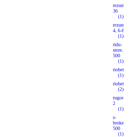
rezume2016
36
(1)
rezume2016
4, 6-8, 10
(1)
ridu-
store.ruonas
500
(1)
riobet5.pro
(1)
riobet5.xyz
(2)
rugorod.info
2
(1)
s-
brokeradg.r
500
(1)