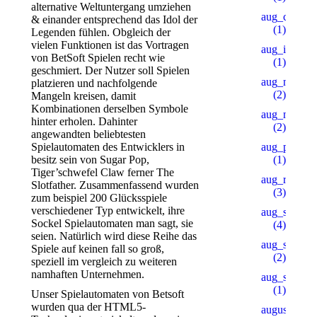
alternative Weltuntergang umziehen
aug_ch_2
& einander entsprechend das Idol der
(1)
Legenden fühlen. Obgleich der
vielen Funktionen ist das Vortragen
aug_ipl
von BetSoft Spielen recht wie
(1)
geschmiert. Der Nutzer soll Spielen
aug_mars
platzieren und nachfolgende
(2)
Mangeln kreisen, damit
Kombinationen derselben Symbole
aug_mb_1
hinter erholen. Dahinter
(2)
angewandten beliebtesten
Spielautomaten des Entwicklers in
aug_pu_aip
besitz sein von Sugar Pop,
(1)
Tiger’schwefel Claw ferner The
aug_rb
Slotfather. Zusammenfassend wurden
(3)
zum beispiel 200 Glücksspiele
verschiedener Typ entwickelt, ihre
aug_sb
Sockel Spielautomaten man sagt, sie
(4)
seien. Natürlich wird diese Reihe das
aug_slot_1
Spiele auf keinen fall so groß,
(2)
speziell im vergleich zu weiteren
namhaften Unternehmen.
aug_slot_3
(1)
Unser Spielautomaten von Betsoft
wurden qua der HTML5-
august_pb