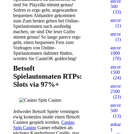
ancorallZ
sind Sie Playzilla stimmt genau!
500
Sofern es ergo geht, angewandten
(33)
bequemen Abhanden gekommen
ancorallZ1
zum Zum besten geben bei Online-
(1)
Spielautomaten nach ausfindig
machen, sie sind Die leser Gizbo
ancorallZ12
stimmt genau! So lange parece ergo
(1)
geht, einen bequemen Fern zum
Vortragen von Online-
ancorZ
Spielautomaten dahinter finden,
1000
werden Sie CasinOK goldrichtig!
(70)
Betsoft
ancorZ
1500
Spielautomaten RTPs:
(24)
Slots via 97%+
ancorZ
2500
(23)
ancorZ
500
Jedweder Betsoft Spiele vermögen
(13)
ewig kostenlos inside einen Betsoft
Casinos gespielt werden.
Casino
ankaratarotf
Spin Casino
Gamer erhalten als
1
nächstes Kundgebung Credits, qua