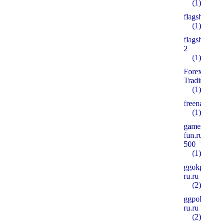
(1)
flagshipuniv
(1)
flagshipuniv
2
(1)
Forex
Trading
(1)
freenas.pl
(1)
games-
fun.ru
500
(1)
ggokpoker-
ru.ru
(2)
ggpoker-
ru.ru
(2)