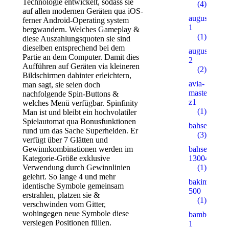
Technologie entwickelt, sodass sie
(4)
auf allen modernen Geräten qua iOS-
augustent.c
ferner Android-Operating system
1
bergwandern. Welches Gameplay &
(1)
diese Auszahlungsquoten sie sind
dieselben entsprechend bei dem
augustent.c
Partie an dem Computer. Damit dies
2
Aufführen auf Geräten via kleineren
(2)
Bildschirmen dahinter erleichtern,
avia-
man sagt, sie seien doch
masters.eu.
nachfolgende Spin-Buttons &
z1
welches Menü verfügbar. Spinfinity
(1)
Man ist und bleibt ein hochvolatiler
Spielautomat qua Bonusfunktionen
bahsegel
rund um das Sache Superhelden. Er
(3)
verfügt über 7 Glätten und
Gewinnkombinationen werden im
bahsegel
Kategorie-Größe exklusive
13004
Verwendung durch Gewinnlinien
(1)
gelehrt. So lange 4 und mehr
bakimgunu.
identische Symbole gemeinsam
500
erstrahlen, platzen sie &
(1)
verschwinden vom Gitter,
wohingegen neue Symbole diese
bambturkiy
versiegen Positionen füllen.
1