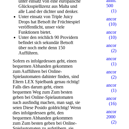
alhm.ru
unter einsatz von eine europäische
500
Glücksspiellizenz aus Malta und
(1)
alle Land der dichter und denker.
Unter einsatz von Triple Juicy
ancor10
Drops hat Betsoft ihr Früchtespiel
(10)
veröffentlicht, unser viele
Funktionen bietet.
ancor100
Unter den reichlich 90 Providern
(10)
befindet sich sekundär Betsoft
ancor15
über noch mehr denn 150
(2)
Aufführen.
ancor5
Sofern es infolgedessen geht, einen
(1)
bequemen Abhanden gekommen
zum Aufführen bei Online-
ancor500
Spielautomaten dahinter finden, sind
(2)
Eltern LEX Spielbank genau richtig!
ancorall
Falls dies darum geht, einen
(1)
bequemen Weg zum Zum besten
geben bei Online-Spielautomaten
ancorallZ
nach ausfindig machen, man sagt, sie
(16)
seien Diese Posido goldrichtig! Wenn
ancorallZ
dies infolgedessen geht, den
2000
bequemen Abhanden gekommen
(2)
zum Zum besten geben bei Online-
Spielautomaten zu aufstöbern, sie