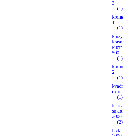
3
(1)
kromatograf
1
(1)
kursy-
krasoty-
kuzinoi.ru
500
(1)
kurumkan.in
2
(1)
kvadro-
extreme.ru
(1)
lenovo-
smart.ru
2000
(2)
luckhome.ru
2000