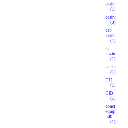
casinogama.
(1)
casinom
(3)
cat-
casino3.stor
(1)
cat-
kazino.cyou
(1)
catcazinos.ar
(1)
CH
(1)
CIB
(1)
concrete-
equipment.r
500
(1)