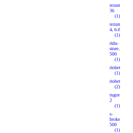
rezume2016
36
(1)
rezume2016
4, 6-8, 10
(1)
ridu-
store.ruonas
500
(1)
riobet5.pro
(1)
riobet5.xyz
(2)
rugorod.info
2
(1)
s-
brokeradg.r
500
(1)