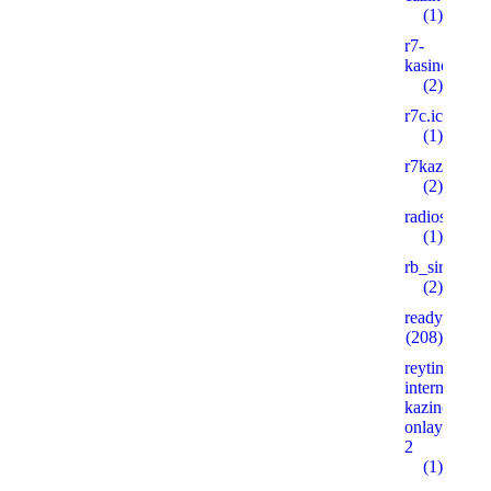
(1)
r7-
kasino8.site
(2)
r7c.icu
(1)
r7kazino.life
(2)
radioshema.
(1)
rb_siralan
(2)
ready_text
(208)
reyting-
internet-
kazino-
onlayn.xyz
2
(1)