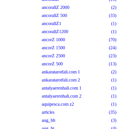
ancorallZ 2000
(2)
ancorallZ 500
(33)
ancorallZ1
(1)
ancorallZ1200
(1)
ancorZ 1000
(70)
ancorZ 1500
(24)
ancorZ 2500
(23)
ancorZ 500
(13)
ankaratarotfali.com 1
(2)
ankaratarotfali.com 2
(1)
antalyaerenhali.com 1
(1)
antalyaerenhali.com 2
(1)
aquipesca.com z2
(1)
articles
(35)
aug_bh
(3)
aug_bt
(4)