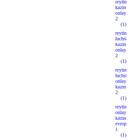
reyting-
kazino-
onlayn.xyz
2
(1)
reyting-
luchshih-
kazino-
onlayn.xyz
2
(1)
reyting-
luchshih-
onlayn-
kazino.xyz
2
(1)
reyting-
onlayn-
kazino-
evropy.xyz
1
(1)