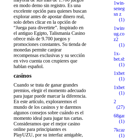
1win-
en modo demo sin registro. Es una
senegal.com
excelente opción para quienes buscan
sn z
explorar antes de apostar dinero real,
(1)
solo debes clicar en la opción de
“Juega para divertirte”. Inspirado en
1wins-
el antiguo Egipto, Talismania Casino
ug.com
ofrece más de 9.700 juegos y
z2
promociones constantes. Su tienda de
(1)
monedas permite canjear
1x-
recompensas exclusivas y su sección
bet.sbs
en vivo cuenta con crupieres que
(1)
hablan español.
1xbetbk.que
casinos
(1)
Cuando se trata de ganar grandes
1xbetbk.wik
premios, elegir el momento adecuado
(1)
para jugar puede marcar la diferencia.
En este artículo, exploraremos el
2
mundo de los casinos y te daremos
(27)
algunos consejos sobre cuándo es el
68gamebait
momento ideal para jugar tus cartas.
(1)
Consideramos que el mejor casino
online para principiantes es
7kcazino.co
PlayUZU, por su interfaz amigable,
(1)