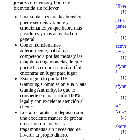
juegos con demos y bono de
88keo.com
bienvenida sin rollover.
(1)
Una ventaja es que la atmósfera
a16z
puede ser más vibrante y
generative
emocionante, ya que habrá más
ai
jugadores y más actividad en
(1)
general.
Como mencionamos
activation-
anteriormente, habrá más
keys.ru
competencia por las mesas y las
(1)
máquinas tragamonedas, lo que
afyonsosyet
puede hacer que sea más difícil
1
encontrar un lugar para jugar.
(1)
Está regulado por la UK
Gambling Commission y la Malta
afyonsosyet
Gaming Authority, lo que lo
2
convierte en una opción 100%
(1)
legal y con excelente atención al
AI
cliente.
News
Los giros gratis sin depósito son
(2)
una excelente manera de probar
un casino on line y sus
akotech.ru
tragamonedas sin necesidad de
(1)
invertir tu propio dinero.