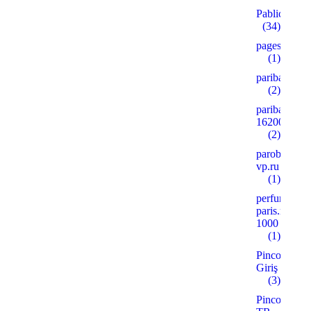
Pablic
(34)
pages
(1)
paribahis
(2)
paribahis
16200
(2)
parobar-
vp.ru
(1)
perfume-
paris.ru
1000
(1)
Pinco
Giriş
(3)
Pinco