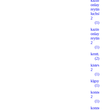
kazino-
onlayn-
reyting-
luchshih.xy
2
(1)
kazino-
onlayn-
reyting.xyz
2
(1)
kentt.xyz
(2)
kistevoytre
2
(1)
klgsystel.c
(1)
konnersant.
2
(1)
konnersant.