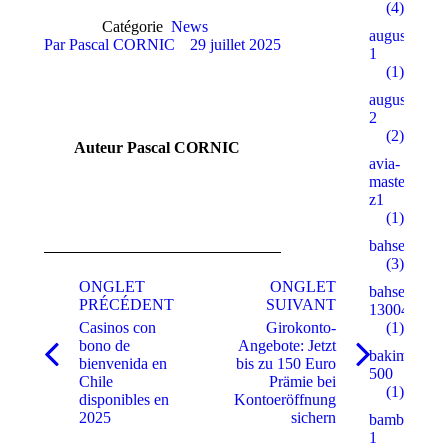
(4)
Catégorie
News
augustent.c
Par
Pascal CORNIC
29 juillet 2025
1
(1)
augustent.c
2
(2)
Auteur
Pascal CORNIC
avia-
masters.eu.
z1
(1)
bahsegel
Navigation
(3)
de
ONGLET
ONGLET
bahsegel
PRÉCÉDENT
SUIVANT
13004
commentaire
Casinos con
Girokonto-
(1)
bono de
Angebote: Jetzt
bakimgunu.
Onglet
Onglet
bienvenida en
bis zu 150 Euro
500
précédent
suivant
Chile
Prämie bei
(1)
disponibles en
Kontoeröffnung
2025
sichern
bambturkiy
1