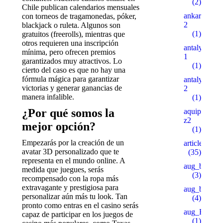
(2)
Chile publican calendarios mensuales
ankaratarotf
con torneos de tragamonedas, póker,
2
blackjack o ruleta. Algunos son
(1)
gratuitos (freerolls), mientras que
otros requieren una inscripción
antalyaeren
mínima, pero ofrecen premios
1
garantizados muy atractivos. Lo
(1)
cierto del caso es que no hay una
fórmula mágica para garantizar
antalyaeren
victorias y generar ganancias de
2
manera infalible.
(1)
¿Por qué somos la
aquipesca.c
z2
mejor opción?
(1)
Empezarás por la creación de un
articles
avatar 3D personalizado que te
(35)
representa en el mundo online. A
aug_bh
medida que juegues, serás
(3)
recompensado con la ropa más
extravagante y prestigiosa para
aug_bt
personalizar aún más tu look. Tan
(4)
pronto como entras en el casino serás
aug_BY
capaz de participar en los juegos de
(1)