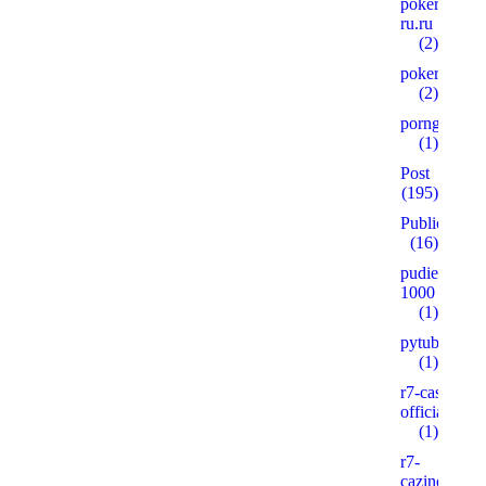
pokerplay-
ru.ru
(2)
pokervdom.
(2)
porngames
(1)
Post
(195)
Public
(16)
pudie.ru
1000
(1)
pytube.io5
(1)
r7-casino-
official2.xyz
(1)
r7-
cazinos.xyz