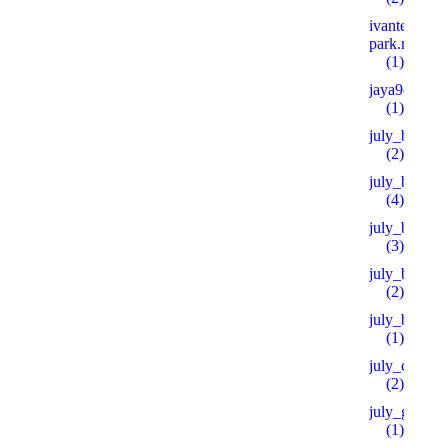
ivanteevka-
park.ru 600
(1)
jaya9casino
(1)
july_bh
(2)
july_bt
(4)
july_bt_s
(3)
july_btprod
(2)
july_by
(1)
july_ch
(2)
july_goo
(1)