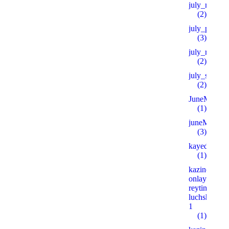
july_mb
(2)
july_pb
(3)
july_rb
(2)
july_sb
(2)
JuneMARS
(1)
juneMB
(3)
kayedstudio
(1)
kazino-
onlayn-
reyting-
luchshih.xy
1
(1)