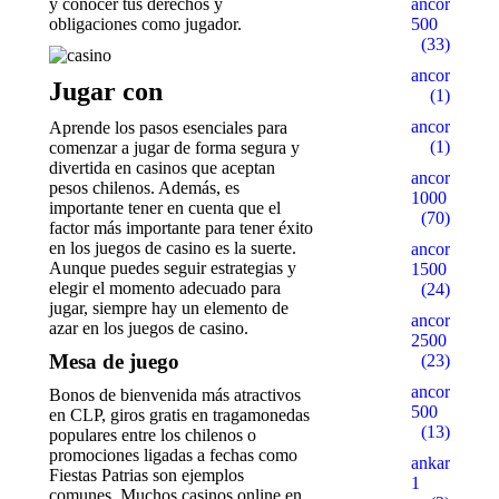
y conocer tus derechos y
ancorallZ
obligaciones como jugador.
500
(33)
ancorallZ1
Jugar con
(1)
ancorallZ12
Aprende los pasos esenciales para
(1)
comenzar a jugar de forma segura y
divertida en casinos que aceptan
ancorZ
pesos chilenos. Además, es
1000
importante tener en cuenta que el
(70)
factor más importante para tener éxito
en los juegos de casino es la suerte.
ancorZ
Aunque puedes seguir estrategias y
1500
elegir el momento adecuado para
(24)
jugar, siempre hay un elemento de
ancorZ
azar en los juegos de casino.
2500
Mesa de juego
(23)
ancorZ
Bonos de bienvenida más atractivos
500
en CLP, giros gratis en tragamonedas
(13)
populares entre los chilenos o
promociones ligadas a fechas como
ankaratarotf
Fiestas Patrias son ejemplos
1
comunes. Muchos casinos online en