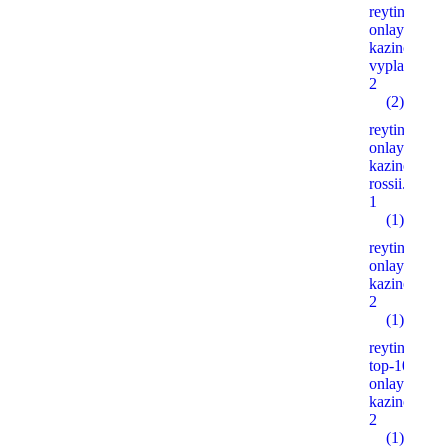
reyting-
onlayn-
kazino-po-
vyplatam.xy
2
(2)
reyting-
onlayn-
kazino-
rossii.xyz
1
(1)
reyting-
onlayn-
kazino.xyz
2
(1)
reyting-
top-10-
onlayn-
kazino.xyz
2
(1)