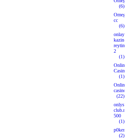
Omegle
(6)
Omegle
cc
(6)
onlayn-
kazino-
reyting.xyz
2
(1)
Online
Casino
(1)
Online
casinos
(22)
onlysushi-
club.ru
500
(1)
p0kerdom.w
(2)