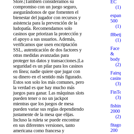
Store.|También consideramos su
EC
compromiso con un juego seguro,
(1)
asegurándonos de que fomenten el
espanare.ru
bienestar del jugador con recursos y
500
asistencia para la prevención de la
(1)
ludopatía. Recomendamos solo
casinos que priorizan la protección y
f8betjinx.c
el apoyo a sus usuarios. Además,
(1)
verificamos que usen encriptación
Face
SSL, autenticación de dos factores y
&
otras medidas avanzadas para
body
proteger tus datos y transacciones.|La
(2)
seguridad es un pilar para los casinos
en línea; nadie quiere que jugar con
Fairspin-
su dinero en el sentido más figurado.
casino
Estos son solo los más comunes, pero
(3)
la verdad es que hay mucho más
FinTech
juegos para ganar. Las máquinas slots
(3)
pueden tener o no un jackpot
mientras que los juegos de mesa
fishingbaits.
pueden variar sus reglas dependiendo
2000
justamente de la mesa que elijas.
(2)
Incluso la ruleta se puede encontrar
fitago.ru
en sus diferentes versiones, tanto
200
americana como francesa y