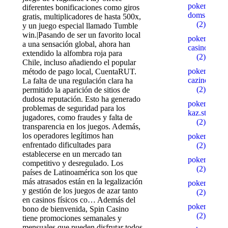
poker-
diferentes bonificaciones como giros
doms.store
gratis, multiplicadores de hasta 500x,
(2)
y un juego especial llamado Tumble
win.|Pasando de ser un favorito local
pokerdom-
a una sensación global, ahora han
casino.digita
extendido la alfombra roja para
(2)
Chile, incluso añadiendo el popular
pokerdom-
método de pago local, CuentaRUT.
cazino.ink
La falta de una regulación clara ha
(2)
permitido la aparición de sitios de
dudosa reputación. Esto ha generado
pokerdom-
problemas de seguridad para los
kaz.store
jugadores, como fraudes y falta de
(2)
transparencia en los juegos. Además,
los operadores legítimos han
pokerdom2.
enfrentado dificultades para
(2)
establecerse en un mercado tan
pokerdom24
competitivo y desregulado. Los
(2)
países de Latinoamérica son los que
más atrasados están en la legalización
pokerdomkaz
y gestión de los juegos de azar tanto
(2)
en casinos físicos co… Además del
pokerdomkaz
bono de bienvenida, Spin Casino
(2)
tiene promociones semanales y
mensuales que pueden disfrutar todos