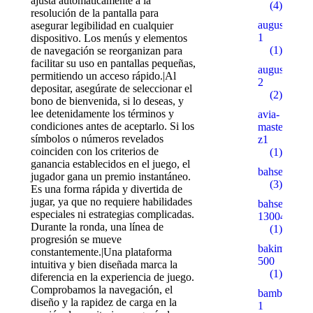
ajusta automáticamente a la
(4)
resolución de la pantalla para
augustent.c
asegurar legibilidad en cualquier
1
dispositivo. Los menús y elementos
(1)
de navegación se reorganizan para
facilitar su uso en pantallas pequeñas,
augustent.c
permitiendo un acceso rápido.|Al
2
depositar, asegúrate de seleccionar el
(2)
bono de bienvenida, si lo deseas, y
lee detenidamente los términos y
avia-
condiciones antes de aceptarlo. Si los
masters.eu.
símbolos o números revelados
z1
coinciden con los criterios de
(1)
ganancia establecidos en el juego, el
bahsegel
jugador gana un premio instantáneo.
(3)
Es una forma rápida y divertida de
jugar, ya que no requiere habilidades
bahsegel
especiales ni estrategias complicadas.
13004
Durante la ronda, una línea de
(1)
progresión se mueve
bakimgunu.
constantemente.|Una plataforma
500
intuitiva y bien diseñada marca la
(1)
diferencia en la experiencia de juego.
Comprobamos la navegación, el
bambturkiy
diseño y la rapidez de carga en la
1