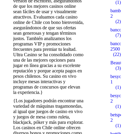
versión de escritorio, asegurándonos
(1)
de que los mejores casinos online
bambturkiy
sean fáciles de usar y visualmente
2
atractivos. Evaluamos cada casino
(2)
online de Chile con bono bienvenida,
asegurándonos de que sus ofertas
bancorallZ
sean generosas y tengan términos
(7)
justos. También analizamos los
bancorZ
programas VIP y promociones
2500
frecuentes para premiar tu lealtad.
(22)
Ultra Casino se ha consolidado como
una de las mejores opciones para
Beauty
jugar en línea gracias a su excelente
(3)
reputación y porque acepta pagos en
pesos chilenos. Su casino en vivo
besyohocam
incluye mesas interactivas y
1
programas de concursos que elevan
(1)
la experiencia.}
besyohocam
{Los jugadores podrán encontrar una
2
variedad de máquinas tragamonedas,
(1)
al igual que juegos de casino en vivo
betspecial.c
y juegos de mesa como ruleta,
2
blackjack, póker y más para explorar.
(1)
Los casinos en Chile online ofrecen
diversos bonos y promociones como
bettilt