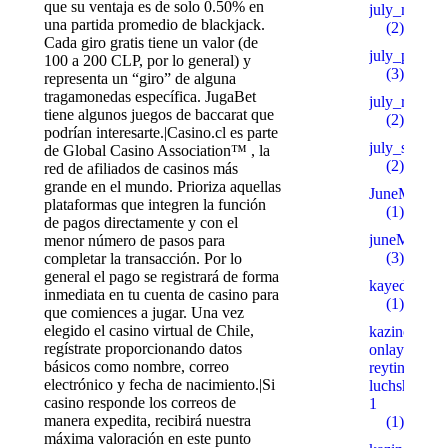
que su ventaja es de solo 0.50% en
july_mb
una partida promedio de blackjack.
(2)
Cada giro gratis tiene un valor (de
july_pb
100 a 200 CLP, por lo general) y
(3)
representa un “giro” de alguna
tragamonedas específica. JugaBet
july_rb
tiene algunos juegos de baccarat que
(2)
podrían interesarte.|Casino.cl es parte
july_sb
de Global Casino Association™ , la
(2)
red de afiliados de casinos más
grande en el mundo. Prioriza aquellas
JuneMARS
plataformas que integren la función
(1)
de pagos directamente y con el
juneMB
menor número de pasos para
(3)
completar la transacción. Por lo
general el pago se registrará de forma
kayedstudio
inmediata en tu cuenta de casino para
(1)
que comiences a jugar. Una vez
elegido el casino virtual de Chile,
kazino-
regístrate proporcionando datos
onlayn-
básicos como nombre, correo
reyting-
electrónico y fecha de nacimiento.|Si
luchshih.xy
casino responde los correos de
1
manera expedita, recibirá nuestra
(1)
máxima valoración en este punto