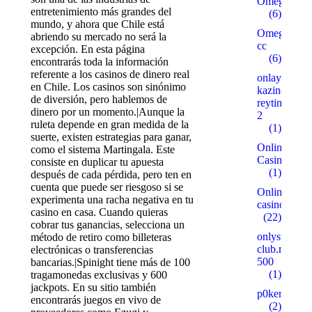
Omegle
entretenimiento más grandes del
(6)
mundo, y ahora que Chile está
Omegle
abriendo su mercado no será la
cc
excepción. En esta página
(6)
encontrarás toda la información
referente a los casinos de dinero real
onlayn-
en Chile. Los casinos son sinónimo
kazino-
de diversión, pero hablemos de
reyting.xyz
dinero por un momento.|Aunque la
2
ruleta depende en gran medida de la
(1)
suerte, existen estrategias para ganar,
Online
como el sistema Martingala. Este
Casino
consiste en duplicar tu apuesta
(1)
después de cada pérdida, pero ten en
cuenta que puede ser riesgoso si se
Online
experimenta una racha negativa en tu
casinos
casino en casa. Cuando quieras
(22)
cobrar tus ganancias, selecciona un
onlysushi-
método de retiro como billeteras
club.ru
electrónicas o transferencias
500
bancarias.|Spinight tiene más de 100
(1)
tragamonedas exclusivas y 600
jackpots. En su sitio también
p0kerdom.w
encontrarás juegos en vivo de
(2)