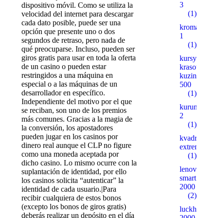
3
dispositivo móvil. Como se utiliza la
(1)
velocidad del internet para descargar
cada dato posible, puede ser una
kromatograf
opción que presente uno o dos
1
segundos de retraso, pero nada de
(1)
qué preocuparse. Incluso, pueden ser
giros gratis para usar en toda la oferta
kursy-
de un casino o pueden estar
krasoty-
restringidos a una máquina en
kuzinoi.ru
especial o a las máquinas de un
500
desarrollador en específico.
(1)
Independiente del motivo por el que
kurumkan.in
se reciban, son uno de los premios
2
más comunes. Gracias a la magia de
(1)
la conversión, los apostadores
pueden jugar en los casinos por
kvadro-
dinero real aunque el CLP no figure
extreme.ru
como una moneda aceptada por
(1)
dicho casino. Lo mismo ocurre con la
lenovo-
suplantación de identidad, por ello
smart.ru
los casinos solicita “autenticar” la
2000
identidad de cada usuario.|Para
(2)
recibir cualquiera de estos bonos
(excepto los bonos de giros gratis)
luckhome.ru
deberás realizar un depósito en el día
2000