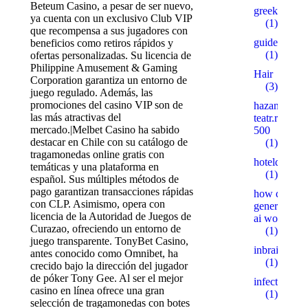
Beteum Casino, a pesar de ser nuevo,
greekgirlsc
ya cuenta con un exclusivo Club VIP
(1)
que recompensa a sus jugadores con
guide
beneficios como retiros rápidos y
(1)
ofertas personalizadas. Su licencia de
Philippine Amusement & Gaming
Hair
Corporation garantiza un entorno de
(3)
juego regulado. Además, las
promociones del casino VIP son de
hazanov-
las más atractivas del
teatr.ru
mercado.|Melbet Casino ha sabido
500
destacar en Chile con su catálogo de
(1)
tragamonedas online gratis con
hoteldelafu
temáticas y una plataforma en
(1)
español. Sus múltiples métodos de
pago garantizan transacciones rápidas
how does
con CLP. Asimismo, opera con
generative
licencia de la Autoridad de Juegos de
ai work
Curazao, ofreciendo un entorno de
(1)
juego transparente. TonyBet Casino,
inbrain.uz
antes conocido como Omnibet, ha
(1)
crecido bajo la dirección del jugador
de póker Tony Gee. Al ser el mejor
infectex.ru
casino en línea ofrece una gran
(1)
selección de tragamonedas con botes