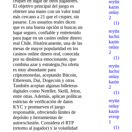
crupier en lugar de otros jugadores.
reyting-
El objetivo principal del juego es
kazino-
obtener una mano con un valor total
onlayn.xyz
más cercano a 21 que el crupier, sin
2
pasarse. Los usuarios reales dicen
(1)
que es una buena opción si buscas un
reyting-
lugar seguro, confiable y entretenido
luchshih-
para jugar en un casino online dinero
kazino-
real Chile. Históricamente, una de las
onlayn.xyz
mesas de mayor popularidad en los
2
casinos online dinero real, conocida
(1)
por su dinámica emocionante, que
combina azar y estrategia.|Su oferta
reyting-
es muy abundante para
luchshih-
criptomonedas, aceptando Bitcoin,
onlayn-
Ethereum, Dai, Dogecoin y otras.
kazino.xyz
También aceptan algunas billeteras
2
digitales como Neteller, Skrill, Jeton,
(1)
entre otras. Además, aplican políticas
reyting-
estrictas de verificación de datos
onlayn-
KYC y promueven el juego
kazino-
responsable, ofreciendo límites de
evropy.xyz
depósito y herramientas de
1
autoexclusión. Considera el RTP
(1)
(retorno al jugador) y la volatilidad