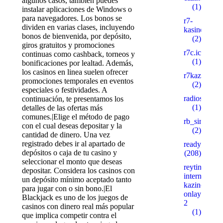
algunos casos, también puedes
(1)
instalar aplicaciones de Windows o
para navegadores. Los bonos se
r7-
dividen en varias clases, incluyendo
kasino8.site
bonos de bienvenida, por depósito,
(2)
giros gratuitos y promociones
r7c.icu
continuas como cashback, torneos y
(1)
bonificaciones por lealtad. Además,
los casinos en linea suelen ofrecer
r7kazino.life
promociones temporales en eventos
(2)
especiales o festividades. A
radioshema.
continuación, te presentamos los
(1)
detalles de las ofertas más
comunes.|Elige el método de pago
rb_siralan
con el cual deseas depositar y la
(2)
cantidad de dinero. Una vez
registrado debes ir al apartado de
ready_text
depósitos o caja de tu casino y
(208)
seleccionar el monto que deseas
reyting-
depositar. Considera los casinos con
internet-
un depósito mínimo aceptado tanto
kazino-
para jugar con o sin bono.|El
onlayn.xyz
Blackjack es uno de los juegos de
2
casinos con dinero real más popular
(1)
que implica competir contra el