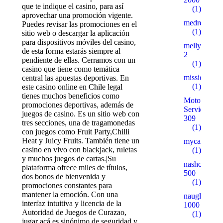
que te indique el casino, para así
(1)
aprovechar una promoción vigente.
medreg75.r
Puedes revisar las promociones en el
(1)
sitio web o descargar la aplicación
para dispositivos móviles del casino,
mellyoitzl.o
de esta forma estarás siempre al
2
pendiente de ellas. Cerramos con un
(1)
casino que tiene como temática
missionagua
central las apuestas deportivas. En
(1)
este casino online en Chile legal
tienes muchos beneficios como
Motorcycle
promociones deportivas, además de
Service
juegos de casino. Es un sitio web con
309
tres secciones, una de tragamonedas
(1)
con juegos como Fruit Party,Chilli
Heat y Juicy Fruits. También tiene un
mycardbonu
casino en vivo con blackjack, ruletas
(1)
y muchos juegos de cartas.|Su
nashclimat.r
plataforma ofrece miles de títulos,
500
dos bonos de bienvenida y
(1)
promociones constantes para
mantener la emoción. Con una
nauglayh.ru
interfaz intuitiva y licencia de la
1000
Autoridad de Juegos de Curazao,
(1)
jugar acá es sinónimo de seguridad y