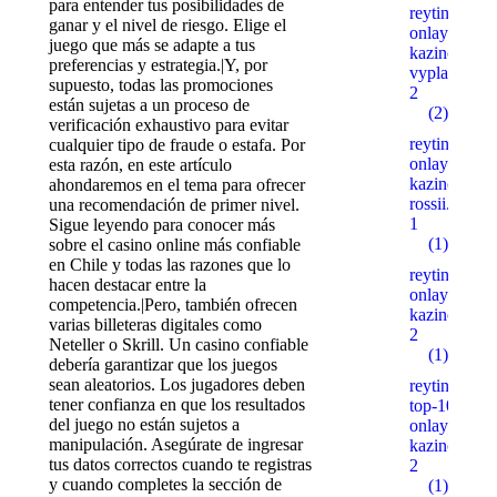
para entender tus posibilidades de
reyting-
ganar y el nivel de riesgo. Elige el
onlayn-
juego que más se adapte a tus
kazino-po-
preferencias y estrategia.|Y, por
vyplatam.xy
supuesto, todas las promociones
2
están sujetas a un proceso de
(2)
verificación exhaustivo para evitar
reyting-
cualquier tipo de fraude o estafa. Por
onlayn-
esta razón, en este artículo
kazino-
ahondaremos en el tema para ofrecer
rossii.xyz
una recomendación de primer nivel.
1
Sigue leyendo para conocer más
(1)
sobre el casino online más confiable
en Chile y todas las razones que lo
reyting-
hacen destacar entre la
onlayn-
competencia.|Pero, también ofrecen
kazino.xyz
varias billeteras digitales como
2
Neteller o Skrill. Un casino confiable
(1)
debería garantizar que los juegos
sean aleatorios. Los jugadores deben
reyting-
tener confianza en que los resultados
top-10-
del juego no están sujetos a
onlayn-
manipulación. Asegúrate de ingresar
kazino.xyz
tus datos correctos cuando te registras
2
y cuando completes la sección de
(1)