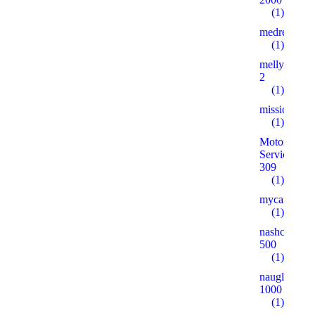
(1)
medreg75.r
(1)
mellyoitzl.o
2
(1)
missionagua
(1)
Motorcycle
Service
309
(1)
mycardbonu
(1)
nashclimat.r
500
(1)
nauglayh.ru
1000
(1)