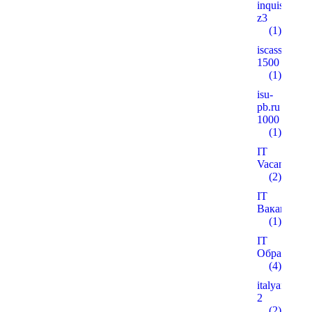
inquisitiver
z3
(1)
iscass.org
1500
(1)
isu-
pb.ru
1000
(1)
IT
Vacancies
(2)
IT
Вакансії
(1)
IT
Образован
(4)
italyanmutfa
2
(2)