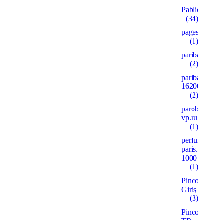
Pablic
(34)
pages
(1)
paribahis
(2)
paribahis
16200
(2)
parobar-
vp.ru
(1)
perfume-
paris.ru
1000
(1)
Pinco
Giriş
(3)
Pinco