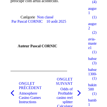
preocupe com arruíi acontecido.
(4)
augustent.c
1
Catégorie
Non classé
(1)
Par
Pascal CORNIC
10 août 2025
augustent.c
2
(2)
avia-
masters.eu.
Auteur
Pascal CORNIC
z1
(1)
bahsegel
(3)
bahsegel
Navigation
13004
(1)
de
ONGLET
ONGLET
SUIVANT
bakimgunu.
commentaire
PRÉCÉDENT
Odds of
500
Atmosphere
Profitable
(1)
Onglet
Onglet
Casino Games
casino reel
précédent
suivant
bambturkiy
Instructions
splitter
1
Calculator