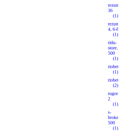
rezume2016
36
(1)
rezume2016
4, 6-8, 10
(1)
ridu-
store.ruonas
500
(1)
riobet5.pro
(1)
riobet5.xyz
(2)
rugorod.info
2
(1)
s-
brokeradg.r
500
(1)