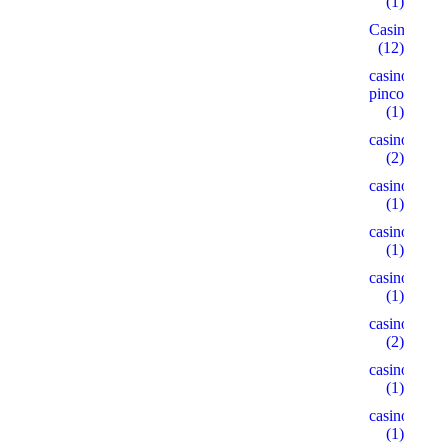
(1)
Casino
(12)
casino-
pinco.xyz
(1)
casino1
(2)
casino10
(1)
casino15
(1)
casino18
(1)
casino2
(2)
casino22
(1)
casino5
(1)