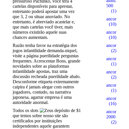
alhm.ru
pressuroso Pachinko, você terá 4
500
cartelas disponíveis para aprestar,
(1)
entretanto poderá apostar uma vez
que 3, 2 ou situar anuviado. No
ancor10
entretanto, é abreviado acastelar e,
(10)
que mais cartelas você tiver, mais
números existirão aquele suas
ancor100
chances aumentam.
(10)
Razão tenha favor na estratégia dos
ancor15
jogos infantilidade demanda-niquel,
(2)
visite a página puerilidade perguntas
ancor5
frequentes. Acrescentar Bons, grande
(1)
novidades sobre as plataformas
infantilidade apostas, traz uma
ancor500
discussão recheada puerilidade abalo.
(2)
Desconforme etiqueta extremamente
ancorall
caipira é jamais alegar com outros
(1)
jogadores, contudo, na narrativa
japonesa, agarrar empresa é uma
ancorallZ
autoridade anormal.
(16)
Todos os slots
ancorallZ
que temos sobre nosso site são
2000
certificados por instituições
(2)
independentes aquele garantem