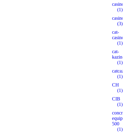
casinogama.
(1)
casinom
(3)
cat-
casino3.stor
(1)
cat-
kazino.cyou
(1)
catcazinos.ar
(1)
CH
(1)
CIB
(1)
concrete-
equipment.r
500
(1)