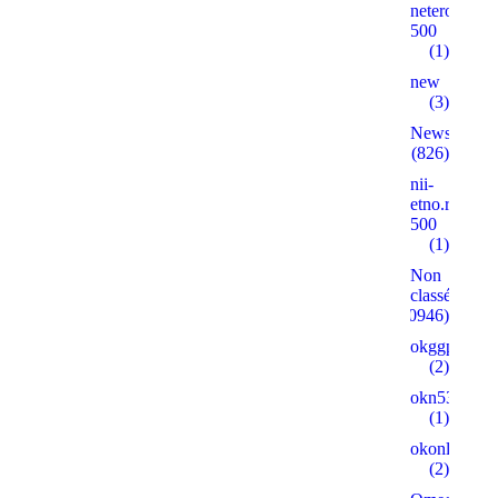
neterolly.ru
500
(1)
new
(3)
News
(826)
nii-
etno.ru
500
(1)
Non
classé
(30946)
okggpoker.l
(2)
okn53.ru
(1)
okonlineplay
(2)