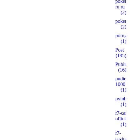
pokerplay-
ru.ru
(2)
pokervdom.
(2)
porngames
(1)
Post
(195)
Public
(16)
pudie.ru
1000
(1)
pytube.io5
(1)
r7-casino-
official2.xyz
(1)
r7-
cazinos.xyz