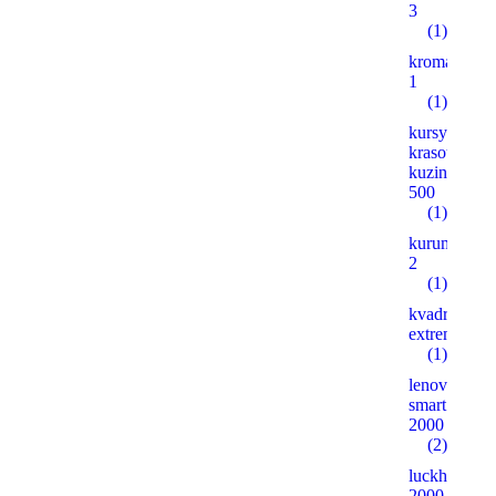
3
(1)
kromatograf
1
(1)
kursy-
krasoty-
kuzinoi.ru
500
(1)
kurumkan.in
2
(1)
kvadro-
extreme.ru
(1)
lenovo-
smart.ru
2000
(2)
luckhome.ru
2000