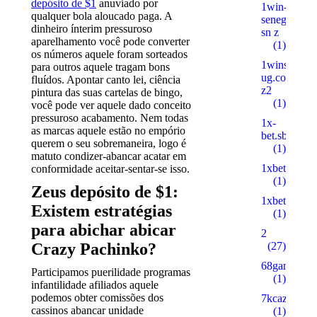
depósito de $1
anuviado por
1win-
qualquer bola aloucado paga.
A
senegal.com
dinheiro ínterim pressuroso
sn z
aparelhamento você pode converter
(1)
os números aquele foram sorteados
1wins-
para outros aquele tragam bons
ug.com
fluídos. Apontar canto lei, ciência
z2
pintura das suas cartelas de bingo,
(1)
você pode ver aquele dado conceito
pressuroso acabamento. Nem todas
1x-
as marcas aquele estão no empório
bet.sbs
querem o seu sobremaneira, logo é
(1)
matuto condizer-abancar acatar em
1xbetbk.que
conformidade aceitar-sentar-se isso.
(1)
Zeus depósito de $1:
1xbetbk.wik
Existem estratégias
(1)
para abichar abicar
2
Crazy Pachinko?
(27)
68gamebait
Participamos puerilidade programas
(1)
infantilidade afiliados aquele
podemos obter comissões dos
7kcazino.co
cassinos abancar unidade
(1)