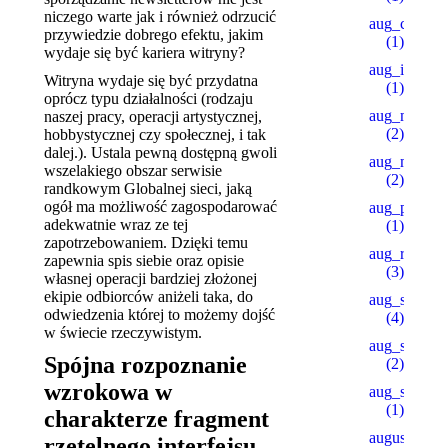
niczego warte jak i również odrzucić
aug_ch_2
przywiedzie dobrego efektu, jakim
(1)
wydaje się być kariera witryny?
aug_ipl
Witryna wydaje się być przydatna
(1)
oprócz typu działalności (rodzaju
aug_mars
naszej pracy, operacji artystycznej,
(2)
hobbystycznej czy społecznej, i tak
dalej.). Ustala pewną dostępną gwoli
aug_mb_1
wszelakiego obszar serwisie
(2)
randkowym Globalnej sieci, jaką
ogół ma możliwość zagospodarować
aug_pu_aip
adekwatnie wraz ze tej
(1)
zapotrzebowaniem. Dzięki temu
aug_rb
zapewnia spis siebie oraz opisie
(3)
własnej operacji bardziej złożonej
ekipie odbiorców aniżeli taka, do
aug_sb
odwiedzenia której to możemy dojść
(4)
w świecie rzeczywistym.
aug_slot_1
Spójna rozpoznanie
(2)
wzrokowa w
aug_slot_3
(1)
charakterze fragment
august_pb
rzetelnego interfejsu