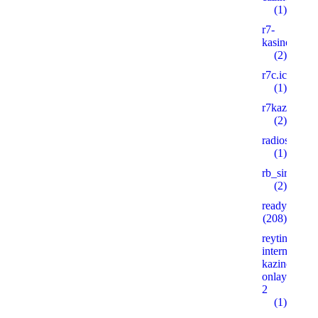
(1)
r7-
kasino8.site
(2)
r7c.icu
(1)
r7kazino.life
(2)
radioshema.
(1)
rb_siralan
(2)
ready_text
(208)
reyting-
internet-
kazino-
onlayn.xyz
2
(1)