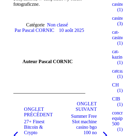
casinogama.
fotograficzne.
(1)
casinom
(3)
Catégorie
Non classé
Par
Pascal CORNIC
10 août 2025
cat-
casino3.stor
(1)
cat-
kazino.cyou
Auteur
Pascal CORNIC
(1)
catcazinos.ar
(1)
CH
(1)
Navigation
CIB
de
ONGLET
(1)
ONGLET
SUIVANT
commentaire
concrete-
PRÉCÉDENT
Summer Free
equipment.r
27+ Finest
Slot machine
500
Bitcoin &
casino bgo
(1)
Crypto
100 no