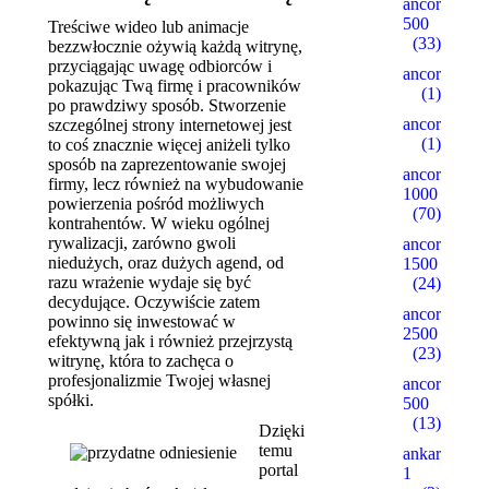
ancorallZ
500
Treściwe wideo lub animacje
(33)
bezzwłocznie ożywią każdą witrynę,
przyciągając uwagę odbiorców i
ancorallZ1
pokazując Twą firmę i pracowników
(1)
po prawdziwy sposób. Stworzenie
ancorallZ12
szczególnej strony internetowej jest
(1)
to coś znacznie więcej aniżeli tylko
sposób na zaprezentowanie swojej
ancorZ
firmy, lecz również na wybudowanie
1000
powierzenia pośród możliwych
(70)
kontrahentów. W wieku ogólnej
rywalizacji, zarówno gwoli
ancorZ
niedużych, oraz dużych agend, od
1500
razu wrażenie wydaje się być
(24)
decydujące. Oczywiście zatem
ancorZ
powinno się inwestować w
2500
efektywną jak i również przejrzystą
(23)
witrynę, która to zachęca o
profesjonalizmie Twojej własnej
ancorZ
spółki.
500
(13)
Dzięki
temu
ankaratarotf
portal
1