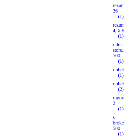
rezume2016
36
(1)
rezume2016
4, 6-8, 10
(1)
ridu-
store.ruonas
500
(1)
riobet5.pro
(1)
riobet5.xyz
(2)
rugorod.info
2
(1)
s-
brokeradg.r
500
(1)