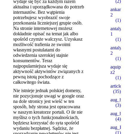
(2)
wydaje się być za każdym razem
aktualna i uporządkowana do potrzeb
ankaratarotf
internautów. Bez wątpienia
2
potrzebujesz wyobrazić swoje
(1)
przekonania liczniejszej grupie osób.
Na stronie internetowej możesz
antalyaeren
dokładnie opisać na temat jak albo
1
spośród czymże walczysz. Uzyskasz
(1)
możliwość trafienia ze swoimi
antalyaeren
własnymi postulatami do
2
odwiedzenia szerokiej stajnie
(1)
konsumentów. Teraz
najpopularniejsza wydaje się
aquipesca.c
aktywność aktywistów związanych z
z2
pewną istotą pochodzące z
(1)
całkowitego świata.
articles
Nie istnieje jednak polskiej domeny,
(35)
nie pozycjonuje uwagi w google oraz
aug_bh
na dole stronicy jest wieść w ten
(3)
sposób, hdy strona jest opracowana
w naszym kreatorze portali. O ile nie
aug_bt
myślisz o tych funkcjonalnościach,
(4)
będziesz korzystać do syta spośród
aug_BY
wydaniu bezpłatnej. Sądzisz, że
(1)
sporządzanie newsletterów nie jest