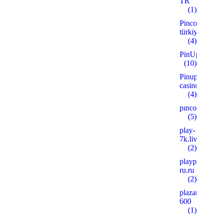
TR
(1)
Pinco
türkiye
(4)
PinUp
(10)
Pinup
casino
(4)
pınco
(5)
play-
7k.live
(2)
playpoker-
ru.ru
(2)
plazanshop.
600
(1)