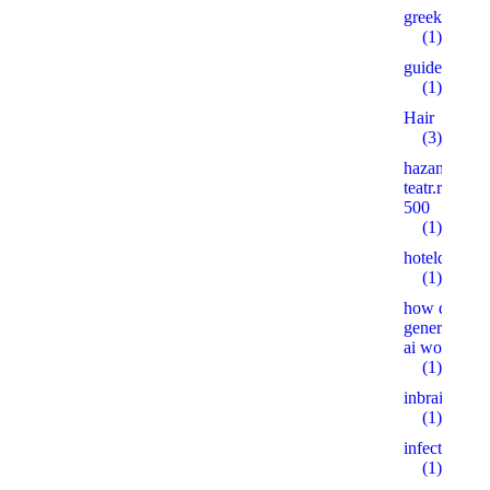
greekgirlsc
(1)
guide
(1)
Hair
(3)
hazanov-
teatr.ru
500
(1)
hoteldelafu
(1)
how does
generative
ai work
(1)
inbrain.uz
(1)
infectex.ru
(1)