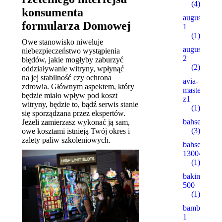
(4)
konsumenta
augustent.c
formularza Domowej
1
(1)
Owe stanowisko niweluje
augustent.c
niebezpieczeństwo wystąpienia
2
błędów, jakie mogłyby zaburzyć
(2)
oddziaływanie witryny, wpłynąć
na jej stabilność czy ochrona
avia-
zdrowia. Głównym aspektem, który
masters.eu.
będzie miało wpływ pod koszt
z1
witryny, będzie to, bądź serwis stanie
(1)
się sporządzana przez ekspertów.
bahsegel
Jeżeli zamierzasz wykonać ją sam,
(3)
owe kosztami istnieją Twój okres i
zalety paliw szkoleniowych.
bahsegel
13004
(1)
bakimgunu.
500
(1)
bambturkiy
1