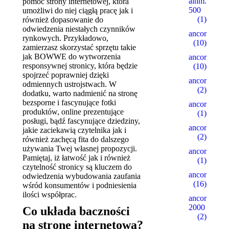
alhm.ru
pomoc strony internetowej, która
500
umożliwi do niej ciągłą pracę jak i
(1)
również dopasowanie do
odwiedzenia niestałych czynników
ancor10
rynkowych. Przykładowo,
(10)
zamierzasz skorzystać sprzętu takie
jak BOWWE do wytworzenia
ancor100
responsywnej stronicy, która będzie
(10)
spojrzeć poprawniej dzięki
ancor15
odmiennych ustrojstwach. W
(2)
dodatku, warto nadmienić na stronę
bezsporne i fascynujące fotki
ancor5
produktów, online prezentujące
(1)
posługi, bądź fascynujące dziedziny,
ancor500
jakie zaciekawią czytelnika jak i
(2)
również zachęcą fita do dalszego
używania Twej własnej propozycji.
ancorall
Pamiętaj, iż łatwość jak i również
(1)
czytelność stronicy są kluczem do
ancorallZ
odwiedzenia wybudowania zaufania
(16)
wśród konsumentów i podniesienia
ilości współprac.
ancorallZ
2000
Co układa baczności
(2)
na stronę internetową?