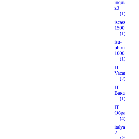
inquisitiver
z3
(1)
iscass.org
1500
(1)
isu-
pb.ru
1000
(1)
IT
Vacancies
(2)
IT
Вакансії
(1)
IT
Образован
(4)
italyanmutfa
2
(2)