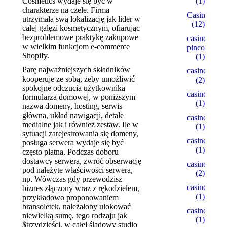
(1)
Cosmetics wydaje się być w
charakterze na czele. Firma
Casino
utrzymała swą lokalizację jak lider w
(12)
całej gałęzi kosmetycznym, ofiarując
bezproblemowe praktykę zakupowe
casino-
w wielkim funkcjom e-commerce
pinco.xyz
Shopify.
(1)
Parę najważniejszych składników
casino1
kooperuje ze sobą, żeby umożliwić
(2)
spokojne odczucia użytkownika
casino10
formularza domowej, w poniższym
(1)
nazwa domeny, hosting, serwis
główna, układ nawigacji, detale
casino15
medialne jak i również zestaw. Ile w
(1)
sytuacji zarejestrowania się domeny,
casino18
posługa serwera wydaje się być
(1)
często płatna. Podczas doboru
dostawcy serwera, zwróć obserwację
casino2
pod należyte właściwości serwera,
(2)
np. Wówczas gdy przewodzisz
casino22
biznes złączony wraz z rękodziełem,
(1)
przykładowo proponowaniem
bransoletek, należałoby ulokować
casino5
niewielką sumę, tego rodzaju jak
(1)
$trzydzieści, w całej śladowy studio