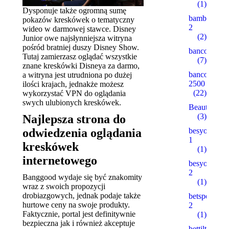
(1)
Dysponuje także ogromną sumę
bambturkiy
pokazów kreskówek o tematyczny
2
wideo w darmowej stawce. Disney
(2)
Junior owe najsłynniejsza witryna
pośród bratniej duszy Disney Show.
bancorallZ
Tutaj zamierzasz oglądać wszystkie
(7)
znane kreskówki Disneya za darmo,
bancorZ
a witryna jest utrudniona po dużej
2500
ilości krajach, jednakże możesz
(22)
wykorzystać VPN do oglądania
swych ulubionych kreskówek.
Beauty
(3)
Najlepsza strona do
besyohocam
odwiedzenia oglądania
1
kreskówek
(1)
internetowego
besyohocam
2
Banggood wydaje się być znakomity
(1)
wraz z swoich propozycji
drobiazgowych, jednak podaje także
betspecial.c
hurtowe ceny na swoje produkty.
2
Faktycznie, portal jest definitywnie
(1)
bezpieczna jak i również akceptuje
bettilt