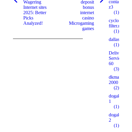
Onglet
Onglet
contactosilv
Wagering
deposit
précédent
suivant
z3
Internet sites
bonus
(1)
2025: Better
internet
Picks
casino
cyclone-
Analyzed!
Microgaming
filter.ru
games
(1)
dallaspalms
(1)
Delivery
Service
60
(3)
dkmarino.ru
2000
(2)
dogakentkr
1
(1)
dogakentkr
2
(1)