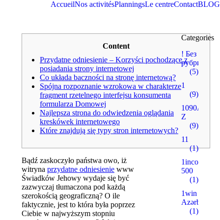
Accueil
Nos activités
Plannings
Le centre
Contact
BLOG
Categories
Content
! Без
Przydatne odniesienie – Korzyści pochodzące z
рубрики
posiadania strony internetowej
(5)
Co układa baczności na stronę internetową?
1
Spójna rozpoznanie wzrokowa w charakterze
(9)
fragment rzetelnego interfejsu konsumenta
formularza Domowej
1090A
Najlepsza strona do odwiedzenia oglądania
Z
kreskówek internetowego
(9)
Które znajdują się typy stron internetowych?
11
(1)
Bądź zaskoczyło państwa owo, iż
1incom.ru
witryna
przydatne odniesienie
www
500
Świadków Jehowy wydaje się być
(1)
zazwyczaj tłumaczona pod każdą
1win
szerokością geograficzną? O ile
Azərbaycan
faktycznie, jest to która była poprzez
(1)
Ciebie w najwyższym stopniu