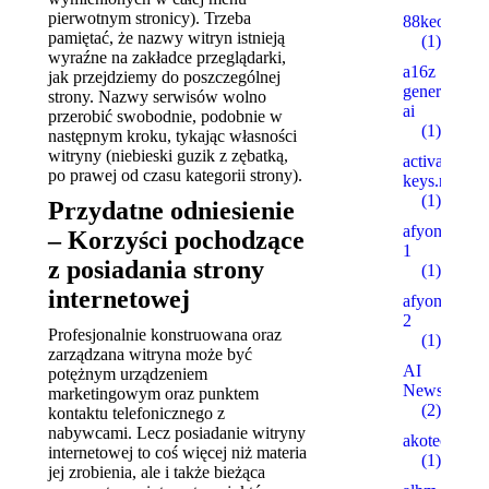
pierwotnym stronicy). Trzeba
88keo.com
pamiętać, że nazwy witryn istnieją
(1)
wyraźne na zakładce przeglądarki,
a16z
jak przejdziemy do poszczególnej
generative
strony. Nazwy serwisów wolno
ai
przerobić swobodnie, podobnie w
(1)
następnym kroku, tykając własności
witryny (niebieski guzik z zębatką,
activation-
po prawej od czasu kategorii strony).
keys.ru
(1)
Przydatne odniesienie
afyonsosyet
– Korzyści pochodzące
1
z posiadania strony
(1)
internetowej
afyonsosyet
2
Profesjonalnie konstruowana oraz
(1)
zarządzana witryna może być
AI
potężnym urządzeniem
News
marketingowym oraz punktem
(2)
kontaktu telefonicznego z
nabywcami. Lecz posiadanie witryny
akotech.ru
internetowej to coś więcej niż materia
(1)
jej zrobienia, ale i także bieżąca