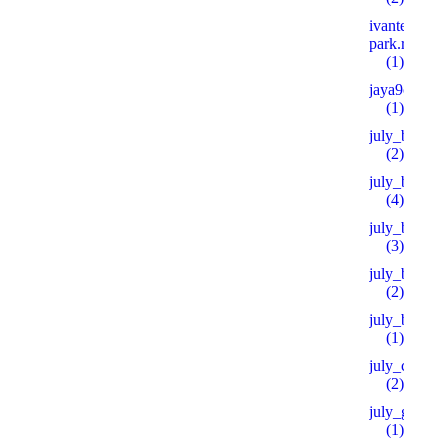
ivanteevka-
park.ru 600
(1)
jaya9casino
(1)
july_bh
(2)
july_bt
(4)
july_bt_s
(3)
july_btprod
(2)
july_by
(1)
july_ch
(2)
july_goo
(1)