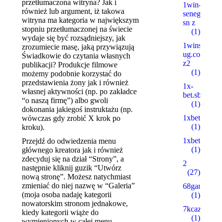
przetłumaczona witryna?
Jak i
1win-
również lub argument, iż takowa
senegal.com
witryna ma kategoria w największym
sn z
stopniu przetłumaczonej na świecie
(1)
wydaje się być rozsądniejszy, jak
1wins-
zrozumiecie masę, jaką przywiązują
ug.com
Świadkowie do czytania własnych
z2
publikacji? Produkcje filmowe
(1)
możemy podobnie korzystać do
przedstawienia żony jak i również
1x-
własnej aktywności (np. po zakładce
bet.sbs
“o naszą firmę”) albo gwoli
(1)
dokonania jakiegoś instruktażu (np.
1xbetbk.que
wówczas gdy zrobić X krok po
(1)
kroku).
1xbetbk.wik
Przejdź do odwiedzenia menu
(1)
głównego kreatora jak i również
zdecyduj się na dział “Strony”, a
2
następnie kliknij guzik “Utwórz
(27)
nową stronę”. Możesz natychmiast
zmieniać do niej nazwę w “Galeria”
68gamebait
(moja osoba nadaję kategorii
(1)
nowatorskim stronom jednakowe,
7kcazino.co
kiedy kategorii wiąże do
(1)
wymienionych w całej menu