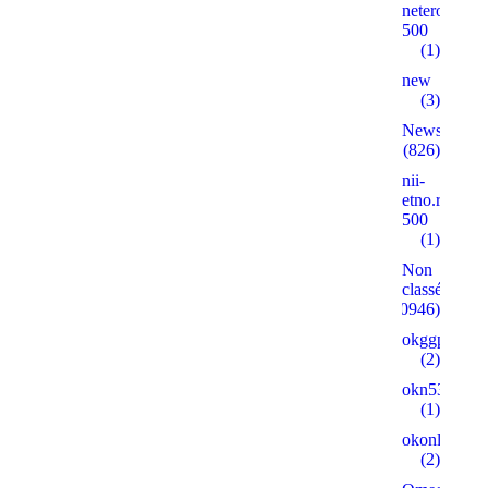
neterolly.ru
500
(1)
new
(3)
News
(826)
nii-
etno.ru
500
(1)
Non
classé
(30946)
okggpoker.l
(2)
okn53.ru
(1)
okonlineplay
(2)