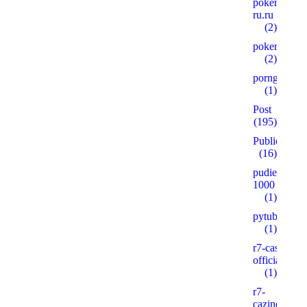
pokerplay-
ru.ru
(2)
pokervdom.
(2)
porngames
(1)
Post
(195)
Public
(16)
pudie.ru
1000
(1)
pytube.io5
(1)
r7-casino-
official2.xyz
(1)
r7-
cazinos.xyz