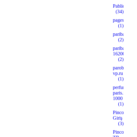
Pablic
(34)
pages
(1)
paribahis
(2)
paribahis
16200
(2)
parobar-
vp.ru
(1)
perfume-
paris.ru
1000
(1)
Pinco
Giriş
(3)
Pinco