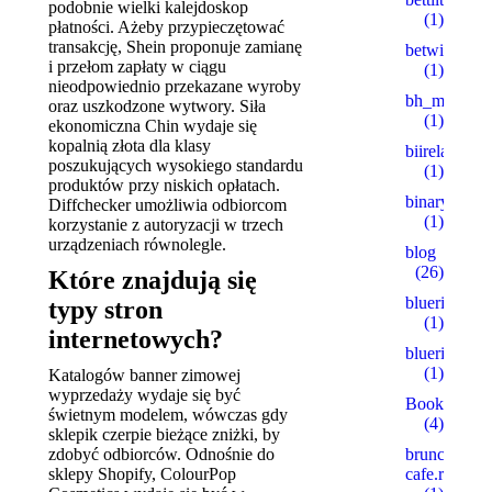
podobnie wielki kalejdoskop
(1)
płatności. Ażeby przypieczętować
transakcję, Shein proponuje zamianę
betwinner4
i przełom zapłaty w ciągu
(1)
nieodpowiednio przekazane wyroby
bh_miakang
oraz uszkodzone wytwory. Siła
(1)
ekonomiczna Chin wydaje się
kopalnią złota dla klasy
biireland.c
poszukujących wysokiego standardu
(1)
produktów przy niskich opłatach.
binaryprofy
Diffchecker umożliwia odbiorcom
(1)
korzystanie z autoryzacji w trzech
urządzeniach równolegle.
blog
(26)
Które znajdują się
blueribbonb
typy stron
(1)
internetowych?
blueribbonb
(1)
Katalogów banner zimowej
wyprzedaży wydaje się być
Bookkeepin
świetnym modelem, wówczas gdy
(4)
sklepik czerpie bieżące zniżki, by
brunch-
zdobyć odbiorców. Odnośnie do
cafe.ru
sklepy Shopify, ColourPop