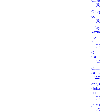
Omegle
(6)
Omegle
cc
(6)
onlayn-
kazino-
reyting.xyz
2
(1)
Online
Casino
(1)
Online
casinos
(22)
onlysushi-
club.ru
500
(1)
p0kerdom.w
(2)