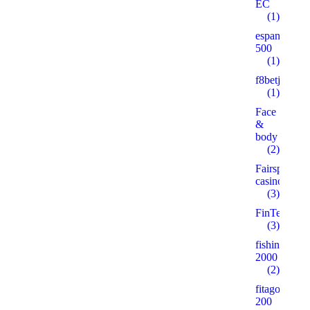
EC
(1)
espanare.ru
500
(1)
f8betjinx.c
(1)
Face
&
body
(2)
Fairspin-
casino
(3)
FinTech
(3)
fishingbaits.
2000
(2)
fitago.ru
200