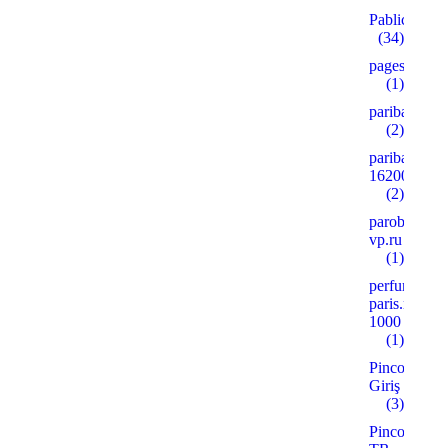
Pablic
(34)
pages
(1)
paribahis
(2)
paribahis
16200
(2)
parobar-
vp.ru
(1)
perfume-
paris.ru
1000
(1)
Pinco
Giriş
(3)
Pinco