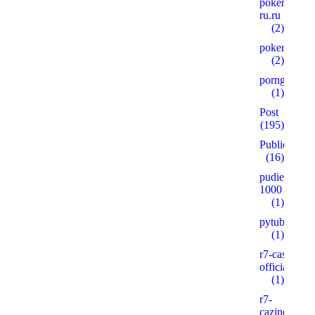
pokerplay-
ru.ru
(2)
pokervdom.
(2)
porngames
(1)
Post
(195)
Public
(16)
pudie.ru
1000
(1)
pytube.io5
(1)
r7-casino-
official2.xyz
(1)
r7-
cazinos.xyz