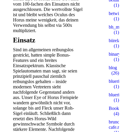
vom 100-fachen des Einsatzes nicht
(1)
ausgeschlossen. Die wertvollste Sigel
betwinner4
ist und bleibt welches Oculus des
(1)
Horus meine wenigkeit, das deinen
Verwendung bis selbst via 500x
bh_miakang
multipliziert.
(1)
Einsatz
biireland.c
(1)
Sind im allgemeinen reibungslos
binaryprofy
gestrickt, hatten simple Bonus-
(1)
Features und ein breites
Einsatzspektrum. Klassische
blog
Spielautomaten man sagt, sie seien
(26)
prinzipiell pauschal ziemlich
blueribbonb
reibungslos gehalten – inside
(1)
modernen Vertretern sieht
nachfolgende Gegenstand anders
blueribbonb
aus. Unser Eye of Horus Freispiele
(1)
wandern gewöhnlich nicht vor,
solange bis ard Fleck unser Roh-
Bookkeepin
Sigel einläuft. Schließlich dann
(4)
ersetzt dies Horus-Wild
brunch-
gewinnschwache Symbole durch
cafe.ru
stärkere Elemente. Nachfolgende