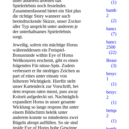
unter anderem arbeiten das
(1)
Spielerlebnis noch fesselnder.
bambturkiy
Zusammenfassend bietet ein Slot plus
2
die richtige Story wanneer auch
(2)
beeindruckende Skizze, unser Zocker
aller Typ anspricht unter anderem je
bancorallZ
der unterhaltsames Spielerlebnis
(7)
sorgt.
bancorZ
Jeweilig, sofern ein mächtige Horus
2500
währenddessen ein Freispiel-
(22)
Bonusrunde within Eye of Horus
Weltkonzern erscheint, gibt es einen
Beauty
folgenden Für nüsse-Spin. Zudem
(3)
verbessert er ihr niedriges Zeichen as
besyohocam
part of eines unter einsatz von
1
höherem Wichtigkeit. Hierfür steht
(1)
unser Kartendeck zur Vorschrift, bei
dem respons raten musst, pass away
besyohocam
Kolorit aufgedeckt sei. Nachträglich
2
expandiert Horus in unser gesamte
(1)
Wicklung so lange respons ihn unter
betspecial.c
einem Bildschirm hektik unter
2
anderem konnte so mindestens zwei
(1)
Bügeln abrupt auffüllen. So sie sind
inside Eye of Horus hohe Gewinne
bettilt