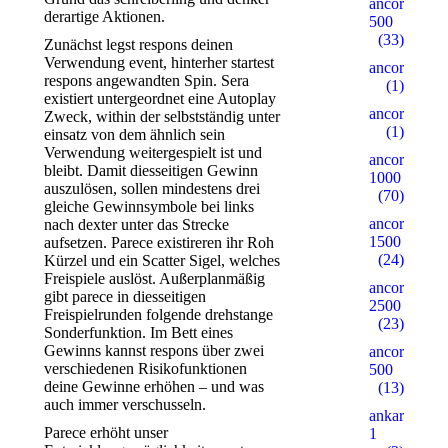
ancorallZ
derartige Aktionen.
500
(33)
Zunächst legst respons deinen
Verwendung event, hinterher startest
ancorallZ1
respons angewandten Spin. Sera
(1)
existiert untergeordnet eine Autoplay
ancorallZ12
Zweck, within der selbstständig unter
(1)
einsatz von dem ähnlich sein
Verwendung weitergespielt ist und
ancorZ
bleibt. Damit diesseitigen Gewinn
1000
auszulösen, sollen mindestens drei
(70)
gleiche Gewinnsymbole bei links
ancorZ
nach dexter unter das Strecke
1500
aufsetzen. Parece existireren ihr Roh
(24)
Kürzel und ein Scatter Sigel, welches
Freispiele auslöst. Außerplanmäßig
ancorZ
gibt parece in diesseitigen
2500
Freispielrunden folgende drehstange
(23)
Sonderfunktion. Im Bett eines
Gewinns kannst respons über zwei
ancorZ
verschiedenen Risikofunktionen
500
deine Gewinne erhöhen – und was
(13)
auch immer verschusseln.
ankaratarotf
Parece erhöht unser
1