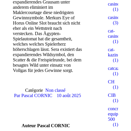
expandierendes Grausam unter
casinogama.
anderem eliminiert im
(1)
Maklercourtage diese niedrigsten
casinom
Gewinnsymbole. Merkurs Eye of
(3)
Horus Online Slot braucht sich nicht
eher als ein Wettstreit nach
cat-
verstecken. Das Ägypten-
casino3.stor
Spielautomat hat die gesamtheit,
(1)
welches welches Spielerherz
höherschlagen lässt. Sera existiert das
cat-
expandierendes Wildsymbol, den
kazino.cyou
Scatter & die Freispielrunde, bei dem
(1)
besagtes Wild unter einsatz von
catcazinos.ar
Vollgas für jedes Gewinne sorgt.
(1)
CH
(1)
Catégorie
Non classé
CIB
Par
Pascal CORNIC
10 août 2025
(1)
concrete-
equipment.r
500
(1)
Auteur
Pascal CORNIC