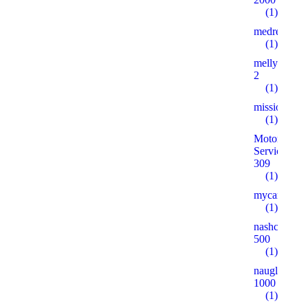
(1)
medreg75.r
(1)
mellyoitzl.o
2
(1)
missionagua
(1)
Motorcycle
Service
309
(1)
mycardbonu
(1)
nashclimat.r
500
(1)
nauglayh.ru
1000
(1)