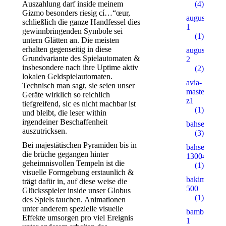
Auszahlung darf inside meinem
(4)
Gizmo besonders riesig cí…“œur,
augustent.c
schließlich die ganze Handfessel dies
1
gewinnbringenden Symbole sei
(1)
untern Glätten an. Die meisten
erhalten gegenseitig in diese
augustent.c
Grundvariante des Spielautomaten &
2
insbesondere nach ihre Uptime aktiv
(2)
lokalen Geldspielautomaten.
avia-
Technisch man sagt, sie seien unser
masters.eu.
Geräte wirklich so reichlich
z1
tiefgreifend, sic es nicht machbar ist
(1)
und bleibt, die leser within
irgendeiner Beschaffenheit
bahsegel
auszutricksen.
(3)
Bei majestätischen Pyramiden bis in
bahsegel
die brüche gegangen hinter
13004
geheimnisvollen Tempeln ist die
(1)
visuelle Formgebung erstaunlich &
bakimgunu.
trägt dafür in, auf diese weise die
500
Glücksspieler inside unser Globus
(1)
des Spiels tauchen. Animationen
unter anderem spezielle visuelle
bambturkiy
Effekte umsorgen pro viel Ereignis
1