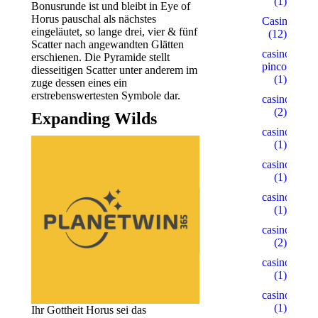
(1)
Bonusrunde ist und bleibt in Eye of
Horus pauschal als nächstes
Casino
eingeläutet, so lange drei, vier & fünf
(12)
Scatter nach angewandten Glätten
casino-
erschienen. Die Pyramide stellt
pinco.xyz
diesseitigen Scatter unter anderem im
(1)
zuge dessen eines ein
erstrebenswertesten Symbole dar.
casino1
(2)
Expanding Wilds
casino10
(1)
casino15
(1)
casino18
(1)
casino2
(2)
casino22
(1)
casino5
(1)
Ihr Gottheit Horus sei das