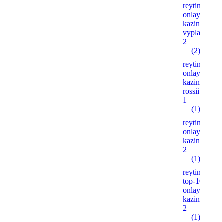
reyting-
onlayn-
kazino-po-
vyplatam.xy
2
(2)
reyting-
onlayn-
kazino-
rossii.xyz
1
(1)
reyting-
onlayn-
kazino.xyz
2
(1)
reyting-
top-10-
onlayn-
kazino.xyz
2
(1)