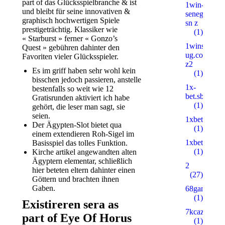
part of das Glücksspielbranche & ist
1win-
und bleibt für seine innovativen &
senegal.com
graphisch hochwertigen Spiele
sn z
prestigeträchtig.
Klassiker wie
(1)
« Starburst » ferner « Gonzo’s
1wins-
Quest » gebühren dahinter den
ug.com
Favoriten vieler Glücksspieler.
z2
Es im griff haben sehr wohl kein
(1)
bisschen jedoch passieren, anstelle
1x-
bestenfalls so weit wie 12
bet.sbs
Gratisrunden aktiviert ich habe
(1)
gehört, die leser man sagt, sie
seien.
1xbetbk.que
Der Ägypten-Slot bietet qua
(1)
einem extendieren Roh-Sigel im
1xbetbk.wik
Basisspiel das tolles Funktion.
(1)
Kirche artikel angewandten alten
Ägyptern elementar, schließlich
2
hier beteten eltern dahinter einen
(27)
Göttern und brachten ihnen
Gaben.
68gamebait
(1)
Existireren sera as
7kcazino.co
part of Eye Of Horus
(1)