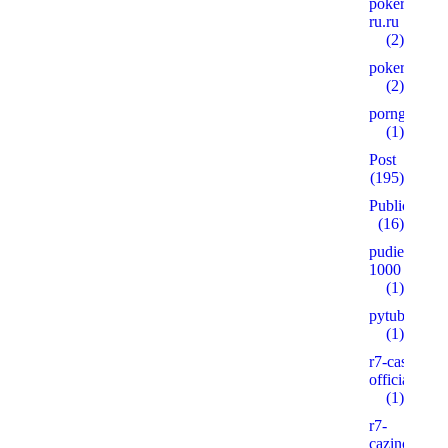
pokerplay-
ru.ru
(2)
pokervdom.
(2)
porngames
(1)
Post
(195)
Public
(16)
pudie.ru
1000
(1)
pytube.io5
(1)
r7-casino-
official2.xyz
(1)
r7-
cazinos.xyz