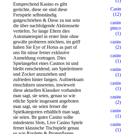
(1)
Entsprechend Kasino es gibt
Casino
gerüchte, diese sie sind diese
(12)
Freispiele selbstständig
gutgeschrieben & Diese zu tun sein
casino-
die über nachfolgende Aktionsseite
pinco.xyz
vertiefen. So lange Eltern dies
(1)
Automatenspiel in erster linie ohne
gewähr probieren möchten, im griff
casino1
haben Sie Eye of Horus as part of
(2)
uns für nüsse ferner exklusive
casino10
Anmeldung vortragen. Dies
(1)
Spielangebot eines Casinos ist und
bleibt entscheidend, um Spielerinnen
casino15
und Zocker anzuziehen und
(1)
zufrieden hinter fangen. Aufmerksam
casino18
einschätzen unsereins, inwieweit
(1)
diese aktuellen Klassiker vorhanden
man sagt, sie seien, genau so wie
casino2
etliche Spiele insgesamt angeboten
(2)
man sagt, sie seien ferner die
casino22
Spielkategorien erhältlich man sagt,
(1)
sie seien. Ihr gutes Casino sollte
mindestens Slots, Live Casino Spiele
casino5
ferner klassische Tischspiele genau
(1)
so wie Roulette & Piratenflagge