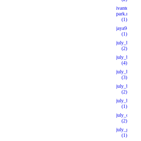
ivanteevka-
park.ru 600
(1)
jaya9casino
(1)
july_bh
(2)
july_bt
(4)
july_bt_s
(3)
july_btprod
(2)
july_by
(1)
july_ch
(2)
july_goo
(1)