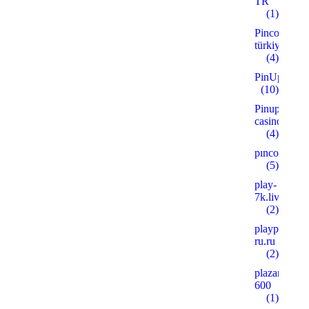
TR
(1)
Pinco
türkiye
(4)
PinUp
(10)
Pinup
casino
(4)
pınco
(5)
play-
7k.live
(2)
playpoker-
ru.ru
(2)
plazanshop.
600
(1)