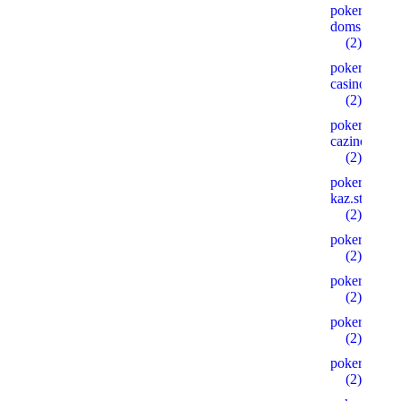
poker-
doms.store
(2)
pokerdom-
casino.digita
(2)
pokerdom-
cazino.ink
(2)
pokerdom-
kaz.store
(2)
pokerdom2.
(2)
pokerdom24
(2)
pokerdomkaz
(2)
pokerdomkaz
(2)