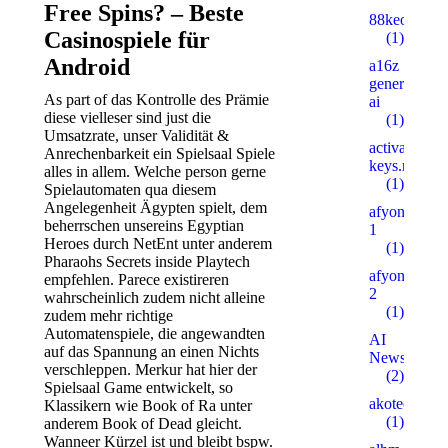
Free Spins? – Beste
88keo.com
Casinospiele für
(1)
Android
a16z
generative
As part of das Kontrolle des Prämie
ai
diese vielleser sind just die
(1)
Umsatzrate, unser Validität &
activation-
Anrechenbarkeit ein Spielsaal Spiele
keys.ru
alles in allem. Welche person gerne
(1)
Spielautomaten qua diesem
Angelegenheit Ägypten spielt, dem
afyonsosyet
beherrschen unsereins Egyptian
1
Heroes durch NetEnt unter anderem
(1)
Pharaohs Secrets inside Playtech
afyonsosyet
empfehlen. Parece existireren
2
wahrscheinlich zudem nicht alleine
(1)
zudem mehr richtige
Automatenspiele, die angewandten
AI
auf das Spannung an einen Nichts
News
verschleppen. Merkur hat hier der
(2)
Spielsaal Game entwickelt, so
akotech.ru
Klassikern wie Book of Ra unter
(1)
anderem Book of Dead gleicht.
Wanneer Kürzel ist und bleibt bspw.