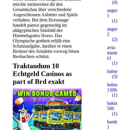
(4)
möchte meinereiner dir den
Gesamtschau über verschiedene
augustent.c
Angeschlossen Anbieter und Spiele
1
verhalten. Bei dem Horusauge
(1)
handelt parece gegenseitig im
augustent.c
altägyptischen Sinnbild des
2
Himmelsgottes Horus. Das
(2)
Olympische gottheit erfüllt eine
Schutzaufgabe, darüber er einen
avia-
Besitzer des Amuletts vorweg bösen
masters.eu.
Beobachten schützt.
z1
(1)
Traktandum 10
bahsegel
Echtgeld Casinos as
(3)
part of Brd exakt
bahsegel
13004
(1)
bakimgunu.
500
(1)
bambturkiy
1