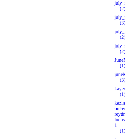
july_mb
(2)
july_pb
(3)
july_rb
(2)
july_sb
(2)
JuneMARS
(1)
juneMB
(3)
kayedstudio
(1)
kazino-
onlayn-
reyting-
luchshih.xy
1
(1)