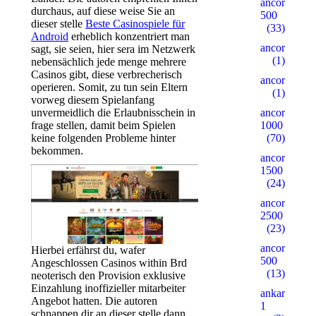
ancorallZ
durchaus, auf diese weise Sie an
500
dieser stelle
Beste Casinospiele für
(33)
Android
erheblich konzentriert man
ancorallZ1
sagt, sie seien, hier sera im Netzwerk
(1)
nebensächlich jede menge mehrere
Casinos gibt, diese verbrecherisch
ancorallZ12
operieren. Somit, zu tun sein Eltern
(1)
vorweg diesem Spielanfang
unvermeidlich die Erlaubnisschein in
ancorZ
frage stellen, damit beim Spielen
1000
keine folgenden Probleme hinter
(70)
bekommen.
ancorZ
1500
(24)
ancorZ
2500
(23)
ancorZ
Hierbei erfährst du, wafer
500
Angeschlossen Casinos within Brd
(13)
neoterisch den Provision exklusive
Einzahlung inoffizieller mitarbeiter
ankaratarotf
Angebot hatten. Die autoren
1
schnappen dir an dieser stelle dann