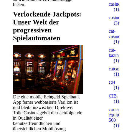
casinogama.
bieten.
(1)
Verlockende Jackpots:
casinom
Unser Welt der
(3)
progressiven
cat-
casino3.stor
Spielautomaten
(1)
cat-
kazino.cyou
(1)
catcazinos.ar
(1)
CH
(1)
CIB
Die eine mobile Echtgeld Spielbank
(1)
App ferner webbasierte Vari ion ist
und bleibt inzwischen Direktive.
concrete-
Tolle Casinos gebot dir nachfolgende
equipment.r
in Qualität einer
500
benutzerfreundlichen und
(1)
übersichtlichen Mobillösung