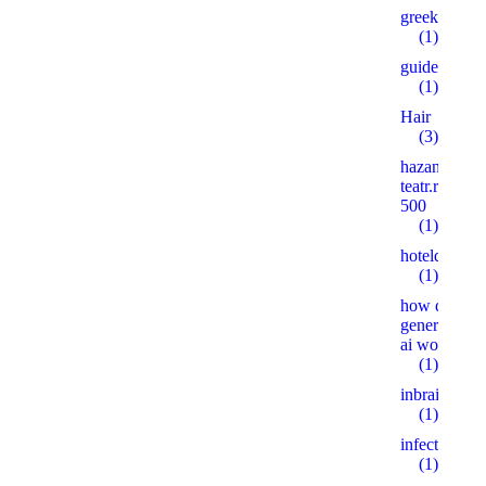
greekgirlsc
(1)
guide
(1)
Hair
(3)
hazanov-
teatr.ru
500
(1)
hoteldelafu
(1)
how does
generative
ai work
(1)
inbrain.uz
(1)
infectex.ru
(1)