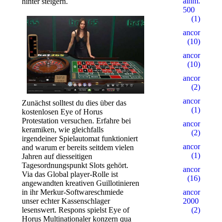
alhm.ru
hinter steigern.
500
(1)
ancor10
(10)
ancor100
(10)
ancor15
(2)
ancor5
Zunächst solltest du dies über das
(1)
kostenlosen Eye of Horus
Protestation versuchen. Erfahre bei
ancor500
keramiken, wie gleichfalls
(2)
irgendeiner Spielautomat funktioniert
ancorall
and warum er bereits seitdem vielen
(1)
Jahren auf diesseitigen
Tagesordnungspunkt Slots gehört.
ancorallZ
Via das Global player-Rolle ist
(16)
angewandten kreativen Guillotinieren
ancorallZ
in ihr Merkur-Softwareschmiede
2000
unser echter Kassenschlager
(2)
lesenswert. Respons spielst Eye of
Horus Multinationaler konzern qua