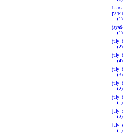
ivanteevka-
park.ru 600
(1)
jaya9casino
(1)
july_bh
(2)
july_bt
(4)
july_bt_s
(3)
july_btprod
(2)
july_by
(1)
july_ch
(2)
july_goo
(1)