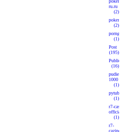
pokerplay-
ru.ru
(2)
pokervdom.
(2)
porngames
(1)
Post
(195)
Public
(16)
pudie.ru
1000
(1)
pytube.io5
(1)
r7-casino-
official2.xyz
(1)
r7-
cazinos.xyz