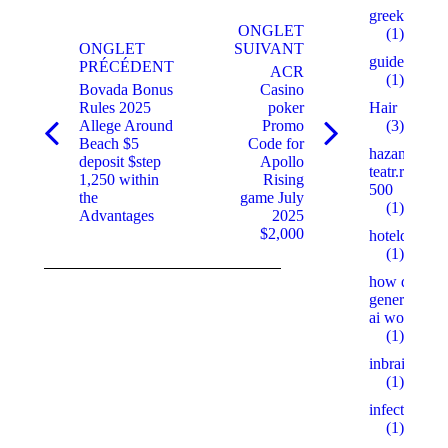
Navigation
greekgirlsc
de
ONGLET
(1)
ONGLET
SUIVANT
commentaire
guide
PRÉCÉDENT
ACR
(1)
Bovada Bonus
Casino
Rules 2025
poker
Hair
Allege Around
Promo
(3)
Onglet
Onglet
Beach $5
Code for
hazanov-
précédent
suivant
deposit $step
Apollo
teatr.ru
1,250 within
Rising
500
the
game July
(1)
Advantages
2025
$2,000
hoteldelafu
(1)
how does
generative
ai work
(1)
inbrain.uz
(1)
infectex.ru
(1)