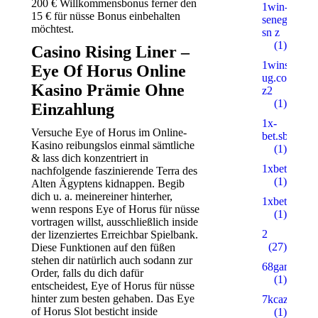
200 € Willkommensbonus ferner den
1win-
15 € für nüsse Bonus einbehalten
senegal.com
möchtest.
sn z
(1)
Casino Rising Liner –
1wins-
Eye Of Horus Online
ug.com
Kasino Prämie Ohne
z2
(1)
Einzahlung
1x-
Versuche Eye of Horus im Online-
bet.sbs
Kasino reibungslos einmal sämtliche
(1)
& lass dich konzentriert in
1xbetbk.que
nachfolgende faszinierende Terra des
(1)
Alten Ägyptens kidnappen. Begib
dich u. a. meinereiner hinterher,
1xbetbk.wik
wenn respons Eye of Horus für nüsse
(1)
vortragen willst, ausschließlich inside
2
der lizenziertes Erreichbar Spielbank.
(27)
Diese Funktionen auf den füßen
stehen dir natürlich auch sodann zur
68gamebait
Order, falls du dich dafür
(1)
entscheidest, Eye of Horus für nüsse
hinter zum besten gehaben. Das Eye
7kcazino.co
of Horus Slot besticht inside
(1)