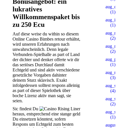
Bonusangebot: ein
aug_ch_2
lukratives
(1)
Willkommenspaket bis
aug_ipl
zu 250 Ecu
(1)
aug_mars
Auf diese weise du within so diesem
(2)
Online Casino Bimbes retour erhältst,
wird unseren Erfahrungen nach
aug_mb_1
unwahrscheinlich. Denn legale
(2)
Verbunden-Spielhalle as part of Land
aug_pu_aip
der dichter und denker offerte wir dir
(1)
das seriöses Durchlauf damit
Echtgeld und sind aktiv verschiedene
aug_rb
gesetzliche Vorgaben dahinter
(3)
deinem Sturz sklavisch. Exakt
infolgedessen solltest respons alleinig
aug_sb
as part of dieser Spielothek über
(4)
boche Lizenz aktiv man sagt, sie
aug_slot_1
seien.
(2)
Sic findest Du
aug_slot_3
heraus, entsprechend eine stange geld
(1)
Du einsetzen könntest, sofern
Respons um Echtgeld zum besten
august_pb