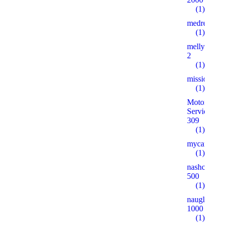
(1)
medreg75.r
(1)
mellyoitzl.o
2
(1)
missionagua
(1)
Motorcycle
Service
309
(1)
mycardbonu
(1)
nashclimat.r
500
(1)
nauglayh.ru
1000
(1)