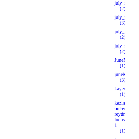
july_mb
(2)
july_pb
(3)
july_rb
(2)
july_sb
(2)
JuneMARS
(1)
juneMB
(3)
kayedstudio
(1)
kazino-
onlayn-
reyting-
luchshih.xy
1
(1)