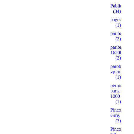
Pablic
(34)
pages
(1)
paribahis
(2)
paribahis
16200
(2)
parobar-
vp.ru
(1)
perfume-
paris.ru
1000
(1)
Pinco
Giriş
(3)
Pinco