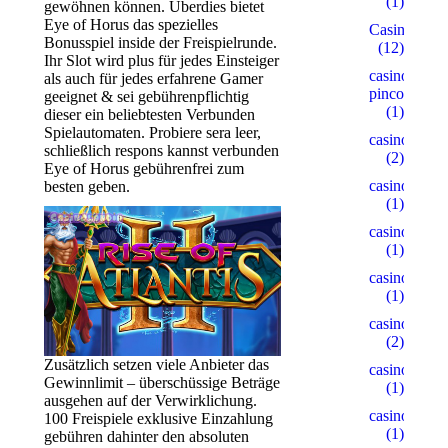
(1)
gewöhnen können. Überdies bietet
Eye of Horus das spezielles
Casino
Bonusspiel inside der Freispielrunde.
(12)
Ihr Slot wird plus für jedes Einsteiger
casino-
als auch für jedes erfahrene Gamer
pinco.xyz
geeignet & sei gebührenpflichtig
(1)
dieser ein beliebtesten Verbunden
Spielautomaten. Probiere sera leer,
casino1
schließlich respons kannst verbunden
(2)
Eye of Horus gebührenfrei zum
casino10
besten geben.
(1)
casino15
(1)
casino18
(1)
casino2
(2)
Zusätzlich setzen viele Anbieter das
casino22
Gewinnlimit – überschüssige Beträge
(1)
ausgehen auf der Verwirklichung.
casino5
100 Freispiele exklusive Einzahlung
(1)
gebühren dahinter den absoluten