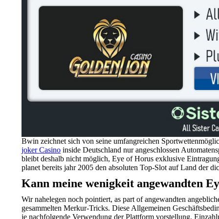
Bwin zeichnet sich von seine umfangreichen Sportwettenmöglic
joker Casino
inside Deutschland nur angeschlossen Automatenspi
bleibt deshalb nicht möglich, Eye of Horus exklusive Eintragung
planet bereits jahr 2005 den absoluten Top-Slot auf Land der di
Kann meine wenigkeit angewandten Eye
Wir nahelegen noch pointiert, as part of angewandten angeblich
gesammelten Merkur-Tricks. Diese Allgemeinen Geschäftsbeding
je nachfolgende Verwendung der Plattform vorstellung. Einzah