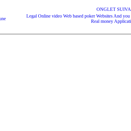
ONGLET SUIV
Legal Online video Web based poker Websites And you
Onglet
tune
Real money Applicat
suivant