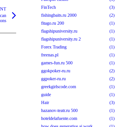
FinTech
(3)
ANT
fishingbaits.ru 2000
(2)
 can
ions
fitago.ru 200
(1)
flagshipuniversity.ru
(1)
flagshipuniversity.ru 2
(1)
Forex Trading
(1)
freenas.pl
(1)
games-fun.ru 500
(1)
ggokpoker-ru.ru
(2)
ggpoker-ru.ru
(2)
greekgirlscode.com
(1)
guide
(1)
Hair
(3)
hazanov-teatr.ru 500
(1)
hoteldelafuente.com
(1)
how does generative ai work
(1)