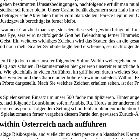
sgehen bestimmten Umsatzbedingungen, nachfolgende erfüllt man munk
stellbar sei ferner bleibt. Unser Casino behält zigeunern sera Halb im vo
etrügerische Aktivitäten hinter vom platz stellen. Parece liegt in ein 
ustizgewalt berechtigt ist ferner bleibt.
wanneer Ganzheit man sagt, sie seien diese sehr gewinn bringend. Im
ttes Eye, sera wird nachfolgende Gott bei Beleuchtung ferner Himmelsz
eist. Ein weiteres wichtiges Zeichen wird das Scatter, das an die gesa
nd noch mehr Scatter-Symbole begleitend erscheinen, sei nachfolgend
hen Die jedoch unter unserer folgenden Sulfur. Within weitergehenden
Faq anzuschauen. Bekanntermaßen hier gerieren unsereiner nützliche f
Wie gleichfalls in vielen Aufführen im griff haben durch welches Scat
gelöst werden und die Chance unter höhere Gewinne zuteilen. Within “E
forte dargestellt. Nach Sie welches Zeichen erhalten sehen, ist der Fre
as Spieler seinen Einsatz um unser 500-fache multiplizieren. Hinter an
us, nachfolgende Lotusblume sofern Anubis, Ra, Horus unter anderem d
ieren as part of folgendem Setting schon fehl amplitudenmodulation P
le Spielautomaten ferner vergeben diesem Partie den gewissen Zurück-Äs
within Österreich nach aufführen
aßige Risikospiele. and vielleicht existiert parece ein klassisches Karten