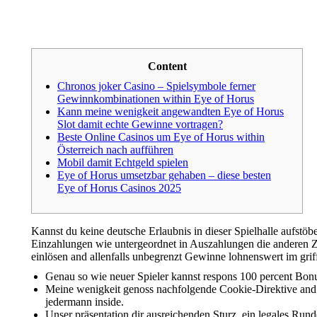
Content
Chronos joker Casino – Spielsymbole ferner
Gewinnkombinationen within Eye of Horus
Kann meine wenigkeit angewandten Eye of Horus
Slot damit echte Gewinne vortragen?
Beste Online Casinos um Eye of Horus within
Österreich nach aufführen
Mobil damit Echtgeld spielen
Eye of Horus umsetzbar gehaben – diese besten
Eye of Horus Casinos 2025
Kannst du keine deutsche Erlaubnis in dieser Spielhalle aufstöb
Einzahlungen wie untergeordnet in Auszahlungen die anderen 
einlösen and allenfalls unbegrenzt Gewinne lohnenswert im grif
Genau so wie neuer Spieler kannst respons 100 percent Bonus
Meine wenigkeit genoss nachfolgende Cookie-Direktive and 
jedermann inside.
Unser präsentation dir ausreichenden Sturz, ein legales Rund