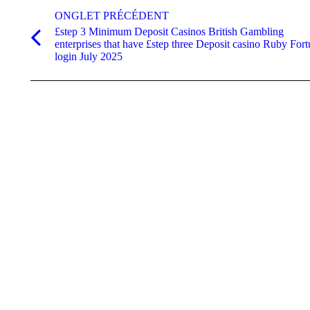
Navigation
de
ONGLET PRÉCÉDENT
£step 3 Minimum Deposit Casinos British Gambling
commentaire
Onglet
enterprises that have £step three Deposit casino Ruby For
précédent
login July 2025