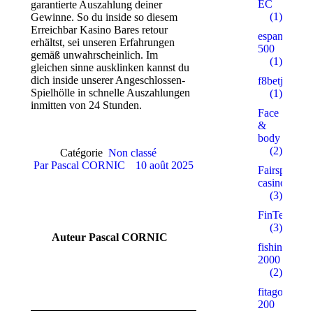
EC
garantierte Auszahlung deiner
(1)
Gewinne. So du inside so diesem
Erreichbar Kasino Bares retour
espanare.ru
erhältst, sei unseren Erfahrungen
500
gemäß unwahrscheinlich. Im
(1)
gleichen sinne ausklinken kannst du
dich inside unserer Angeschlossen-
f8betjinx.c
Spielhölle in schnelle Auszahlungen
(1)
inmitten von 24 Stunden.
Face
&
body
(2)
Catégorie
Non classé
Par
Pascal CORNIC
10 août 2025
Fairspin-
casino
(3)
FinTech
(3)
Auteur
Pascal CORNIC
fishingbaits.
2000
(2)
fitago.ru
200