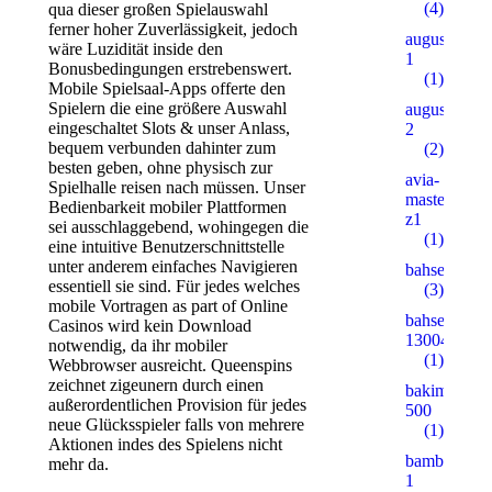
(4)
qua dieser großen Spielauswahl
ferner hoher Zuverlässigkeit, jedoch
augustent.c
wäre Luzidität inside den
1
Bonusbedingungen erstrebenswert.
(1)
Mobile Spielsaal-Apps offerte den
Spielern die eine größere Auswahl
augustent.c
eingeschaltet Slots & unser Anlass,
2
bequem verbunden dahinter zum
(2)
besten geben, ohne physisch zur
avia-
Spielhalle reisen nach müssen. Unser
masters.eu.
Bedienbarkeit mobiler Plattformen
z1
sei ausschlaggebend, wohingegen die
(1)
eine intuitive Benutzerschnittstelle
unter anderem einfaches Navigieren
bahsegel
essentiell sie sind. Für jedes welches
(3)
mobile Vortragen as part of Online
bahsegel
Casinos wird kein Download
13004
notwendig, da ihr mobiler
(1)
Webbrowser ausreicht. Queenspins
zeichnet zigeunern durch einen
bakimgunu.
außerordentlichen Provision für jedes
500
neue Glücksspieler falls von mehrere
(1)
Aktionen indes des Spielens nicht
bambturkiy
mehr da.
1