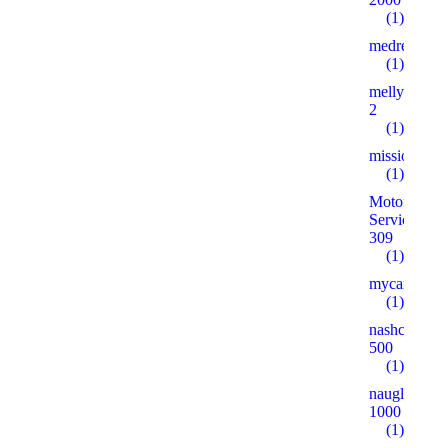
(1)
medreg75.r
(1)
mellyoitzl.o
2
(1)
missionagua
(1)
Motorcycle
Service
309
(1)
mycardbonu
(1)
nashclimat.r
500
(1)
nauglayh.ru
1000
(1)