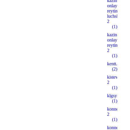
kazino-
onlayn-
reyting-
luchshih.xy
2
(1)
kazino-
onlayn-
reyting.xyz
2
(1)
kentt.xyz
(2)
kistevoytre
2
(1)
klgsystel.c
(1)
konnersant.
2
(1)
konnersant.