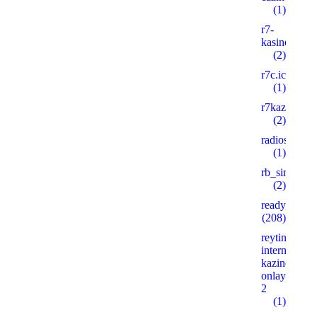
(1)
r7-
kasino8.site
(2)
r7c.icu
(1)
r7kazino.life
(2)
radioshema.
(1)
rb_siralan
(2)
ready_text
(208)
reyting-
internet-
kazino-
onlayn.xyz
2
(1)