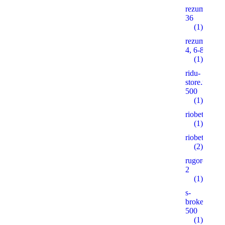
rezume2016
36
(1)
rezume2016
4, 6-8, 10
(1)
ridu-
store.ruonas
500
(1)
riobet5.pro
(1)
riobet5.xyz
(2)
rugorod.info
2
(1)
s-
brokeradg.r
500
(1)