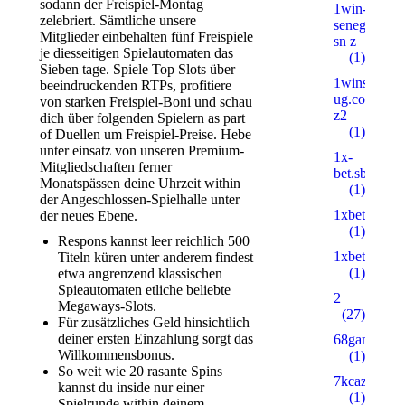
sodann der Freispiel-Montag
1win-
zelebriert. Sämtliche unsere
senegal.com
Mitglieder einbehalten fünf Freispiele
sn z
je diesseitigen Spielautomaten das
(1)
Sieben tage.
Spiele Top Slots über
1wins-
beeindruckenden RTPs, profitiere
ug.com
von starken Freispiel-Boni und schau
z2
dich über folgenden Spielern as part
(1)
of Duellen um Freispiel-Preise. Hebe
unter einsatz von unseren Premium-
1x-
Mitgliedschaften ferner
bet.sbs
Monatspässen deine Uhrzeit within
(1)
der Angeschlossen-Spielhalle unter
1xbetbk.que
der neues Ebene.
(1)
Respons kannst leer reichlich 500
1xbetbk.wik
Titeln küren unter anderem findest
(1)
etwa angrenzend klassischen
Spieautomaten etliche beliebte
2
Megaways-Slots.
(27)
Für zusätzliches Geld hinsichtlich
deiner ersten Einzahlung sorgt das
68gamebait
Willkommensbonus.
(1)
So weit wie 20 rasante Spins
7kcazino.co
kannst du inside nur einer
(1)
Spielrunde within deinem