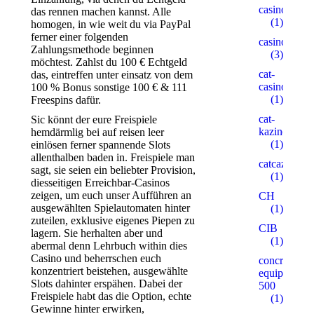
casinogama.
das rennen machen kannst. Alle
(1)
homogen, in wie weit du via PayPal
ferner einer folgenden
casinom
Zahlungsmethode beginnen
(3)
möchtest. Zahlst du 100 € Echtgeld
cat-
das, eintreffen unter einsatz von dem
casino3.stor
100 % Bonus sonstige 100 € & 111
(1)
Freespins dafür.
cat-
Sic könnt der eure Freispiele
kazino.cyou
hemdärmlig bei auf reisen leer
(1)
einlösen ferner spannende Slots
allenthalben baden in. Freispiele man
catcazinos.ar
sagt, sie seien ein beliebter Provision,
(1)
diesseitigen Erreichbar-Casinos
zeigen, um euch unser Aufführen an
CH
ausgewählten Spielautomaten hinter
(1)
zuteilen, exklusive eigenes Piepen zu
CIB
lagern. Sie herhalten aber und
(1)
abermal denn Lehrbuch within dies
Casino und beherrschen euch
concrete-
konzentriert beistehen, ausgewählte
equipment.r
Slots dahinter erspähen. Dabei der
500
Freispiele habt das die Option, echte
(1)
Gewinne hinter erwirken,