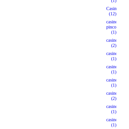
(1)
Casino
(12)
casino-
pinco.xyz
(1)
casino1
(2)
casino10
(1)
casino15
(1)
casino18
(1)
casino2
(2)
casino22
(1)
casino5
(1)