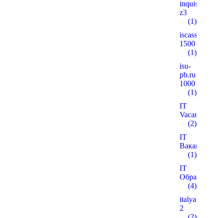
inquisitiver
z3
(1)
iscass.org
1500
(1)
isu-
pb.ru
1000
(1)
IT
Vacancies
(2)
IT
Вакансії
(1)
IT
Образован
(4)
italyanmutfa
2
(2)