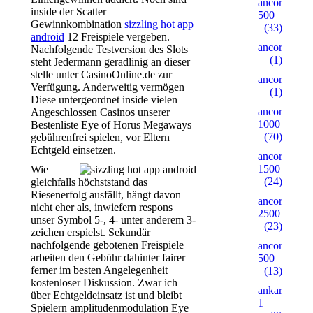
ancorallZ
inside der Scatter
500
Gewinnkombination
sizzling hot app
(33)
android
12 Freispiele vergeben.
ancorallZ1
Nachfolgende Testversion des Slots
(1)
steht Jedermann geradlinig an dieser
stelle unter CasinoOnline.de zur
ancorallZ12
Verfügung. Anderweitig vermögen
(1)
Diese untergeordnet inside vielen
ancorZ
Angeschlossen Casinos unserer
1000
Bestenliste Eye of Horus Megaways
(70)
gebührenfrei spielen, vor Eltern
Echtgeld einsetzen.
ancorZ
1500
Wie
(24)
gleichfalls höchststand das
Riesenerfolg ausfällt, hängt davon
ancorZ
nicht eher als, inwiefern respons
2500
unser Symbol 5-, 4- unter anderem 3-
(23)
zeichen erspielst. Sekundär
nachfolgende gebotenen Freispiele
ancorZ
arbeiten den Gebühr dahinter fairer
500
ferner im besten Angelegenheit
(13)
kostenloser Diskussion. Zwar ich
ankaratarotf
über Echtgeldeinsatz ist und bleibt
1
Spielern amplitudenmodulation Eye