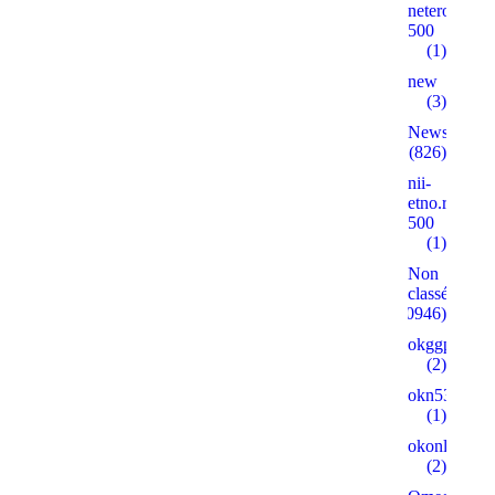
neterolly.ru
500
(1)
new
(3)
News
(826)
nii-
etno.ru
500
(1)
Non
classé
(30946)
okggpoker.l
(2)
okn53.ru
(1)
okonlineplay
(2)