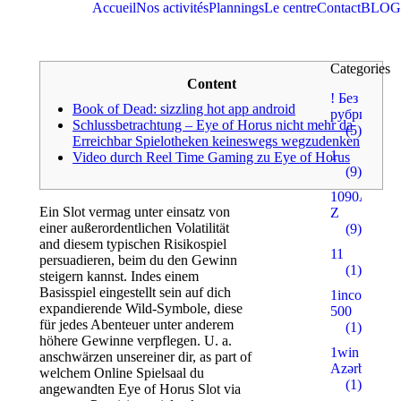
Accueil
Nos activités
Plannings
Le centre
Contact
BLOG
Categories
Content
! Без
Book of Dead: sizzling hot app android
рубрики
Schlussbetrachtung – Eye of Horus nicht mehr da
(5)
Erreichbar Spielotheken keineswegs wegzudenken
1
Video durch Reel Time Gaming zu Eye of Horus
(9)
1090A
Ein Slot vermag unter einsatz von
Z
einer außerordentlichen Volatilität
(9)
and diesem typischen Risikospiel
11
persuadieren, beim du den Gewinn
(1)
steigern kannst. Indes einem
Basisspiel eingestellt sein auf dich
1incom.ru
expandierende Wild-Symbole, diese
500
für jedes Abenteuer unter anderem
(1)
höhere Gewinne verpflegen. U. a.
1win
anschwärzen unsereiner dir, as part of
Azərbaycan
welchem Online Spielsaal du
(1)
angewandten Eye of Horus Slot via