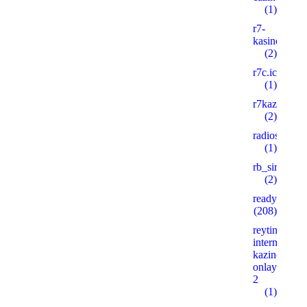
(1)
r7-
kasino8.site
(2)
r7c.icu
(1)
r7kazino.life
(2)
radioshema.
(1)
rb_siralan
(2)
ready_text
(208)
reyting-
internet-
kazino-
onlayn.xyz
2
(1)