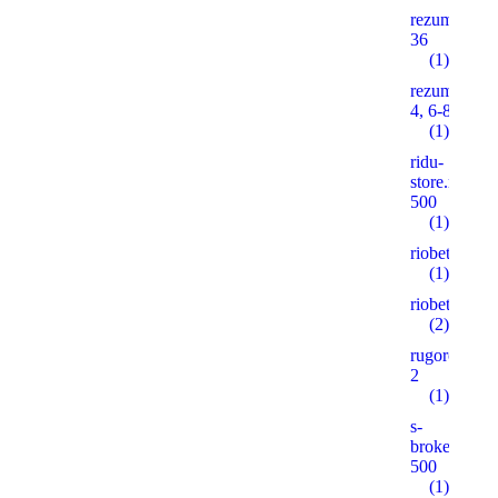
rezume2016
36
(1)
rezume2016
4, 6-8, 10
(1)
ridu-
store.ruonas
500
(1)
riobet5.pro
(1)
riobet5.xyz
(2)
rugorod.info
2
(1)
s-
brokeradg.r
500
(1)