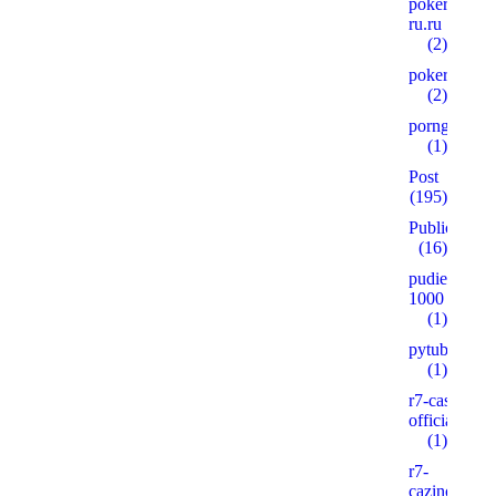
pokerplay-
ru.ru
(2)
pokervdom.
(2)
porngames
(1)
Post
(195)
Public
(16)
pudie.ru
1000
(1)
pytube.io5
(1)
r7-casino-
official2.xyz
(1)
r7-
cazinos.xyz