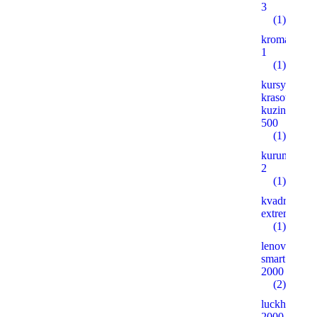
3
(1)
kromatograf
1
(1)
kursy-
krasoty-
kuzinoi.ru
500
(1)
kurumkan.in
2
(1)
kvadro-
extreme.ru
(1)
lenovo-
smart.ru
2000
(2)
luckhome.ru
2000