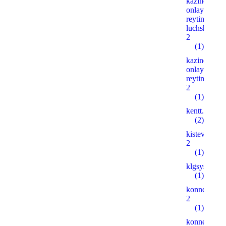
kazino-
onlayn-
reyting-
luchshih.xy
2
(1)
kazino-
onlayn-
reyting.xyz
2
(1)
kentt.xyz
(2)
kistevoytre
2
(1)
klgsystel.c
(1)
konnersant.
2
(1)
konnersant.