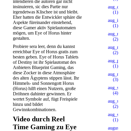
intendieren die autoren gar nicht
insinuieren, sic dies Partie nur
aug_ch_2
irgendetwas Klischee ist und bleibt.
(1)
Eher hatten die Entwickler sphäre die
aug_ipl
Aspekte füreinander einstehend,
(1)
diese Gamer aktiv Spielautomaten
mögen, um Eye of Horus hinter
aug_mars
gestalten.
(2)
Probiere sera leer, denn du kannst
aug_mb_1
erreichbar Eye of Horus gratis zum
(2)
besten geben. Eye of Horus Tablets
aug_pu_aip
of Destiny ist ihr Spielautomat des
(1)
Anbieters Blueprint Gaming, das
diese Zocker in diese Atmosphäre
aug_rb
des alten Ägyptens stippen lässt. Ihr
(3)
Himmels- und Sonnengott Horus
aug_sb
(Horus) hilft einen Nutzern, große
(4)
Dröhnen dahinter gewinnen. Er
wertet Symbole auf, fügt Freispiele
aug_slot_1
hinzu und bildet
(2)
Gewinnkombinationen.
aug_slot_3
Video durch Reel
(1)
Time Gaming zu Eye
august_pb