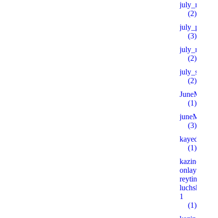
july_mb
(2)
july_pb
(3)
july_rb
(2)
july_sb
(2)
JuneMARS
(1)
juneMB
(3)
kayedstudio
(1)
kazino-
onlayn-
reyting-
luchshih.xy
1
(1)