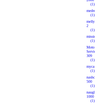
(1)
medreg75.r
(1)
mellyoitzl.o
2
(1)
missionagua
(1)
Motorcycle
Service
309
(1)
mycardbonu
(1)
nashclimat.r
500
(1)
nauglayh.ru
1000
(1)