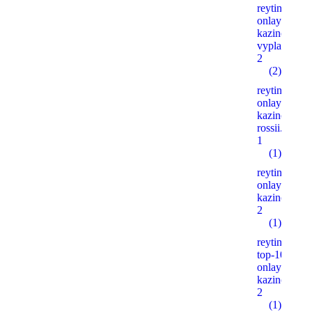
reyting-
onlayn-
kazino-po-
vyplatam.xy
2
(2)
reyting-
onlayn-
kazino-
rossii.xyz
1
(1)
reyting-
onlayn-
kazino.xyz
2
(1)
reyting-
top-10-
onlayn-
kazino.xyz
2
(1)