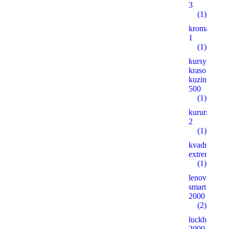
3
(1)
kromatograf
1
(1)
kursy-
krasoty-
kuzinoi.ru
500
(1)
kurumkan.in
2
(1)
kvadro-
extreme.ru
(1)
lenovo-
smart.ru
2000
(2)
luckhome.ru
2000