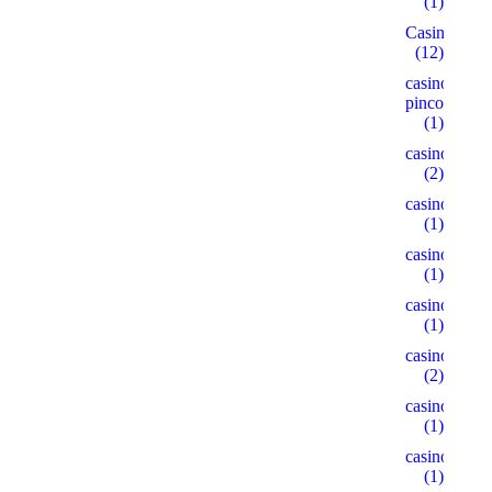
(1)
Casino
(12)
casino-
pinco.xyz
(1)
casino1
(2)
casino10
(1)
casino15
(1)
casino18
(1)
casino2
(2)
casino22
(1)
casino5
(1)