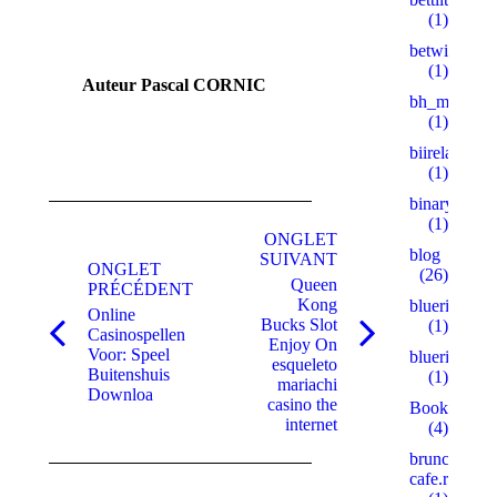
(1)
betwinner4
(1)
Auteur
Pascal CORNIC
bh_miakang
(1)
biireland.c
(1)
binaryprofy
Navigation
(1)
de
ONGLET
blog
SUIVANT
commentaire
ONGLET
(26)
Queen
PRÉCÉDENT
Kong
blueribbonb
Online
Bucks Slot
(1)
Casinospellen
Onglet
Onglet
Enjoy On
Voor: Speel
blueribbonb
précédent
suivant
esqueleto
Buitenshuis
(1)
mariachi
Downloa
casino the
Bookkeepin
internet
(4)
brunch-
cafe.ru