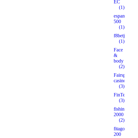
EC
(1)
espanare.ru
500
(1)
f8betjinx.c
(1)
Face
&
body
(2)
Fairspin-
casino
(3)
FinTech
(3)
fishingbaits.
2000
(2)
fitago.ru
200