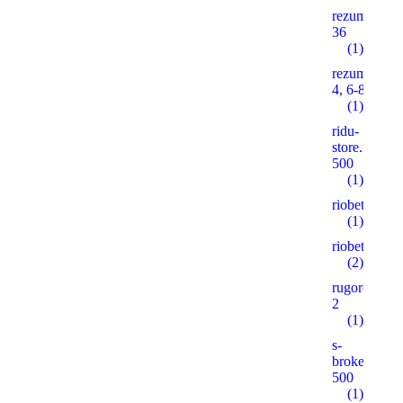
rezume2016
36
(1)
rezume2016
4, 6-8, 10
(1)
ridu-
store.ruonas
500
(1)
riobet5.pro
(1)
riobet5.xyz
(2)
rugorod.info
2
(1)
s-
brokeradg.r
500
(1)