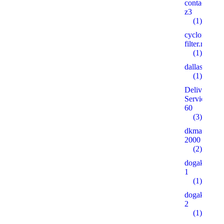
contactosilv
z3
(1)
cyclone-
filter.ru
(1)
dallaspalms
(1)
Delivery
Service
60
(3)
dkmarino.ru
2000
(2)
dogakentkr
1
(1)
dogakentkr
2
(1)