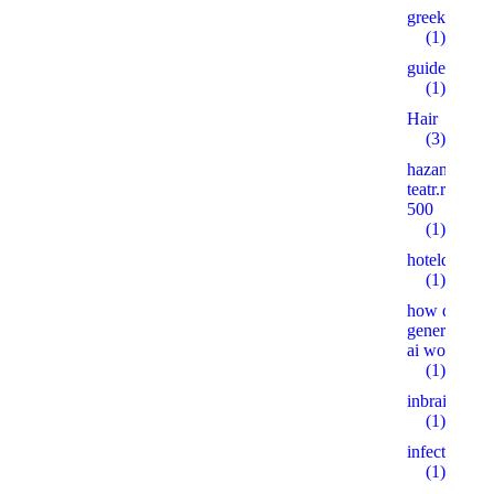
greekgirlsc
(1)
guide
(1)
Hair
(3)
hazanov-
teatr.ru
500
(1)
hoteldelafu
(1)
how does
generative
ai work
(1)
inbrain.uz
(1)
infectex.ru
(1)