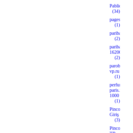
Pablic
(34)
pages
(1)
paribahis
(2)
paribahis
16200
(2)
parobar-
vp.ru
(1)
perfume-
paris.ru
1000
(1)
Pinco
Giriş
(3)
Pinco