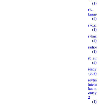
(1)
r7-
kasino8.site
(2)
r7c.icu
(1)
r7kazino.life
(2)
radioshema.
(1)
rb_siralan
(2)
ready_text
(208)
reyting-
internet-
kazino-
onlayn.xyz
2
(1)