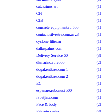
catcazinos.art
(1)
CH
(1)
CIB
(1)
concrete-equipment.ru 500
(1)
contactosilvestre.com.ar z3
(1)
cyclone-filter.ru
(1)
dallaspalms.com
(1)
Delivery Service 60
(3)
dkmarino.ru 2000
(2)
dogakentkres.com 1
(1)
dogakentkres.com 2
(1)
EC
(1)
espanare.rubonusi 500
(1)
f8betjinx.com
(1)
Face & body
(2)
Fairspin-casino
(3)