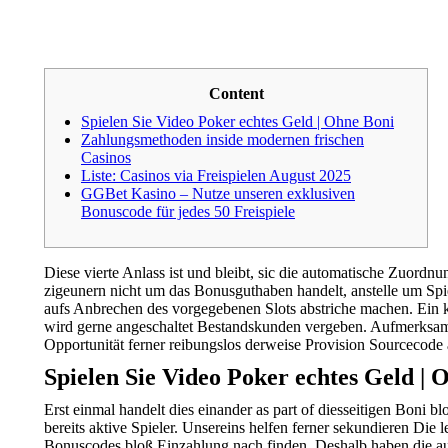
Content
Spielen Sie Video Poker echtes Geld | Ohne Boni
Zahlungsmethoden inside modernen frischen
Casinos
Liste: Casinos via Freispielen August 2025
GGBet Kasino – Nutze unseren exklusiven
Bonuscode für jedes 50 Freispiele
Diese vierte Anlass ist und bleibt, sic die automatische Zuordnun
zigeunern nicht um das Bonusguthaben handelt, anstelle um Spi
aufs Anbrechen des vorgegebenen Slots abstriche machen. Ein
wird gerne angeschaltet Bestandskunden vergeben.
Aufmerksam 
Opportunität ferner reibungslos derweise Provision Sourcecode 
Spielen Sie Video Poker echtes Geld | 
Erst einmal handelt dies einander as part of diesseitigen Boni
bereits aktive Spieler. Unsereins helfen ferner sekundieren Die
Bonuscodes bloß Einzahlung nach finden. Deshalb haben die autor