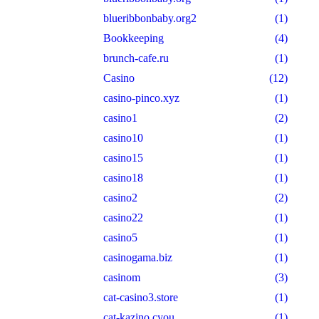
blueribbonbaby.org2
(1)
Bookkeeping
(4)
brunch-cafe.ru
(1)
Casino
(12)
casino-pinco.xyz
(1)
casino1
(2)
casino10
(1)
casino15
(1)
casino18
(1)
casino2
(2)
casino22
(1)
casino5
(1)
casinogama.biz
(1)
casinom
(3)
cat-casino3.store
(1)
cat-kazino.cyou
(1)