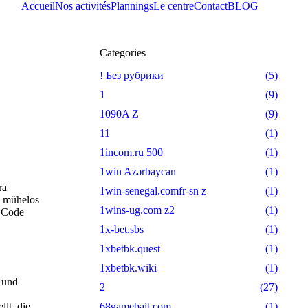
Accueil
Nos activités
Plannings
Le centre
Contact
BLOG
Categories
! Без рубрики
(5)
1
(9)
1090A Z
(9)
11
(1)
1incom.ru 500
(1)
1win Azərbaycan
(1)
ra
1win-senegal.comfr-sn z
(1)
e mühelos
1wins-ug.com z2
(1)
e Code
1x-bet.sbs
(1)
1xbetbk.quest
(1)
1xbetbk.wiki
(1)
e und
2
(27)
lt, die
68gamebait.com
(1)