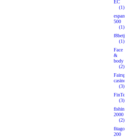
EC
(1)
espanare.ru
500
(1)
f8betjinx.c
(1)
Face
&
body
(2)
Fairspin-
casino
(3)
FinTech
(3)
fishingbaits.
2000
(2)
fitago.ru
200