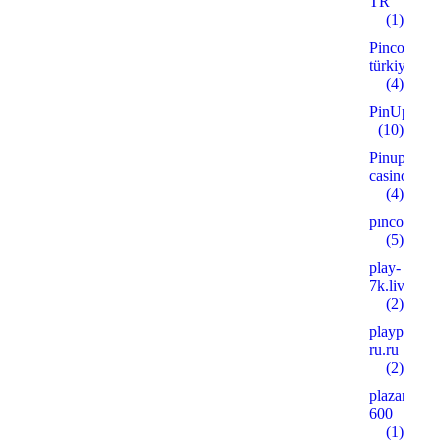
TR
(1)
Pinco
türkiye
(4)
PinUp
(10)
Pinup
casino
(4)
pınco
(5)
play-
7k.live
(2)
playpoker-
ru.ru
(2)
plazanshop.
600
(1)