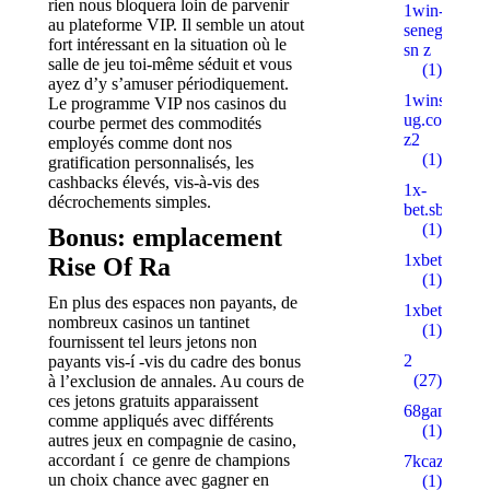
rien nous bloquera loin de parvenir
1win-
au plateforme VIP.
Il semble un atout
senegal.com
fort intéressant en la situation où le
sn z
salle de jeu toi-même séduit et vous
(1)
ayez d’y s’amuser périodiquement.
1wins-
Le programme VIP nos casinos du
ug.com
courbe permet des commodités
z2
employés comme dont nos
(1)
gratification personnalisés, les
cashbacks élevés, vis-à-vis des
1x-
décrochements simples.
bet.sbs
(1)
Bonus: emplacement
1xbetbk.que
Rise Of Ra
(1)
En plus des espaces non payants, de
1xbetbk.wik
nombreux casinos un tantinet
(1)
fournissent tel leurs jetons non
2
payants vis-í -vis du cadre des bonus
(27)
à l’exclusion de annales. Au cours de
ces jetons gratuits apparaissent
68gamebait
comme appliqués avec différents
(1)
autres jeux en compagnie de casino,
accordant í ce genre de champions
7kcazino.co
un choix chance avec gagner en
(1)