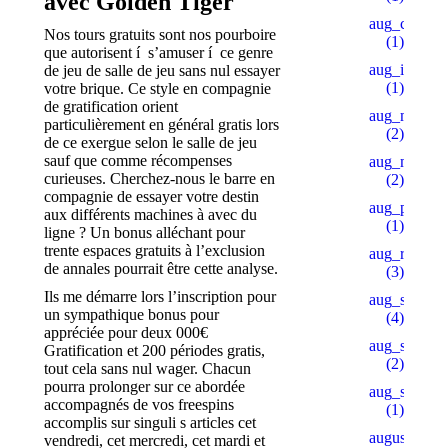
avec Golden Tiger
aug_ch_2
Nos tours gratuits sont nos pourboire
(1)
que autorisent í s’amuser í ce genre
aug_ipl
de jeu de salle de jeu sans nul essayer
(1)
votre brique. Ce style en compagnie
de gratification orient
aug_mars
particulièrement en général gratis lors
(2)
de ce exergue selon le salle de jeu
sauf que comme récompenses
aug_mb_1
curieuses. Cherchez-nous le barre en
(2)
compagnie de essayer votre destin
aug_pu_aip
aux différents machines à avec du
(1)
ligne ? Un bonus alléchant pour
trente espaces gratuits à l’exclusion
aug_rb
de annales pourrait être cette analyse.
(3)
Ils me démarre lors l’inscription pour
aug_sb
un sympathique bonus pour
(4)
appréciée pour deux 000€
aug_slot_1
Gratification et 200 périodes gratis,
(2)
tout cela sans nul wager. Chacun
pourra prolonger sur ce abordée
aug_slot_3
accompagnés de vos freespins
(1)
accomplis sur singuli s articles cet
august_pb
vendredi, cet mercredi, cet mardi et