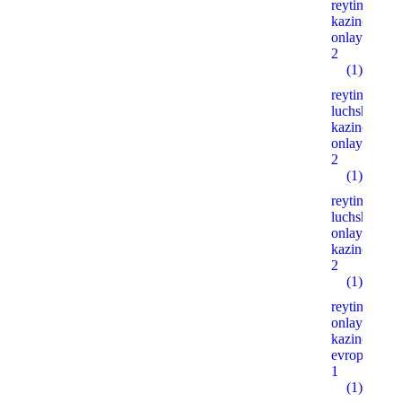
reyting-
kazino-
onlayn.xyz
2
(1)
reyting-
luchshih-
kazino-
onlayn.xyz
2
(1)
reyting-
luchshih-
onlayn-
kazino.xyz
2
(1)
reyting-
onlayn-
kazino-
evropy.xyz
1
(1)