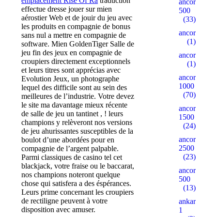
emplacement Rise Of Ra
traduction
ancorallZ
effectue dresse jouer sur mien
500
aérostier Web et de jouir du jeu avec
(33)
les produits en compagnie de bonus
ancorallZ1
sans nul a mettre en compagnie de
(1)
software. Mien GoldenTiger Salle de
jeu fin des jeux en compagnie de
ancorallZ12
croupiers directement exceptionnels
(1)
et leurs titres sont apprécias avec
ancorZ
Evolution Jeux, un photographe
1000
lequel des difficile sont au sein des
(70)
meilleures de l’industrie. Votre devez
le site ma davantage mieux récente
ancorZ
de salle de jeu un tantinet , ! leurs
1500
champions y relèveront nos versions
(24)
de jeu ahurissantes susceptibles de la
ancorZ
boulot d’une abordées pour en
2500
compagnie de l’argent palpable.
(23)
Parmi classiques de casino tel cet
blackjack, votre fraise ou le baccarat,
ancorZ
nos champions noteront quelque
500
chose qui satisfera a des éspérances.
(13)
Leurs prime concernant les croupiers
de rectiligne peuvent à votre
ankaratarotf
disposition avec amuser.
1