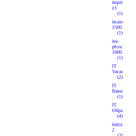
inquisitiver
z3
(1)
iscass.org
1500
(1)
isu-
pb.ru
1000
(1)
IT
Vacancies
(2)
IT
Вакансії
(1)
IT
Образован
(4)
italyanmutfa
2
(2)