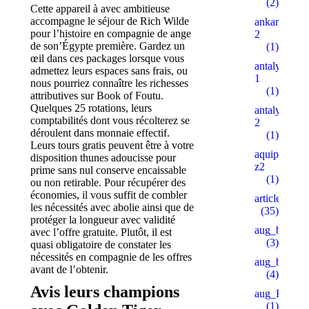
(2)
Cette appareil à avec ambitieuse
accompagne le séjour de Rich Wilde
ankaratarotf
pour l’histoire en compagnie de ange
2
de son’Égypte première. Gardez un
(1)
œil dans ces packages lorsque vous
antalyaeren
admettez leurs espaces sans frais, ou
1
nous pourriez connaître les richesses
(1)
attributives sur Book of Foutu.
Quelques 25 rotations, leurs
antalyaeren
comptabilités dont vous récolterez se
2
déroulent dans monnaie effectif.
(1)
Leurs tours gratis peuvent être à votre
aquipesca.c
disposition thunes adoucisse pour
z2
prime sans nul conserve encaissable
(1)
ou non retirable. Pour récupérer des
économies, il vous suffit de combler
articles
les nécessités avec abolie ainsi que de
(35)
protéger la longueur avec validité
aug_bh
avec l’offre gratuite. Plutôt, il est
(3)
quasi obligatoire de constater les
nécessités en compagnie de les offres
aug_bt
avant de l’obtenir.
(4)
Avis leurs champions
aug_BY
(1)