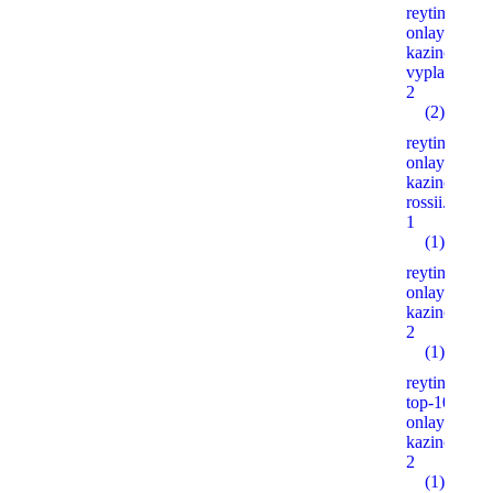
reyting-
onlayn-
kazino-po-
vyplatam.xy
2
(2)
reyting-
onlayn-
kazino-
rossii.xyz
1
(1)
reyting-
onlayn-
kazino.xyz
2
(1)
reyting-
top-10-
onlayn-
kazino.xyz
2
(1)