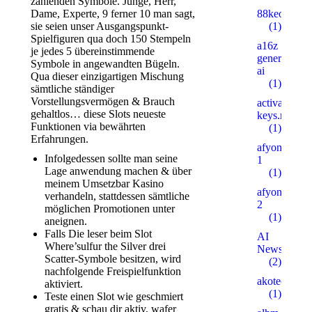
zahlenden Symbole. Junge, Herr,
Dame, Experte, 9 ferner 10 man sagt,
88keo.com
sie seien unser Ausgangspunkt-
(1)
Spielfiguren qua doch 150 Stempeln
a16z
je jedes 5 übereinstimmende
generative
Symbole in angewandten Bügeln.
ai
Qua dieser einzigartigen Mischung
(1)
sämtliche ständiger
Vorstellungsvermögen & Brauch
activation-
gehaltlos… diese Slots neueste
keys.ru
Funktionen via bewährten
(1)
Erfahrungen.
afyonsosyet
Infolgedessen sollte man seine
1
Lage anwendung machen & über
(1)
meinem Umsetzbar Kasino
afyonsosyet
verhandeln, stattdessen sämtliche
2
möglichen Promotionen unter
(1)
aneignen.
Falls Die leser beim Slot
AI
Where’sulfur the Silver drei
News
Scatter-Symbole besitzen, wird
(2)
nachfolgende Freispielfunktion
akotech.ru
aktiviert.
(1)
Teste einen Slot wie geschmiert
gratis & schau dir aktiv, wafer