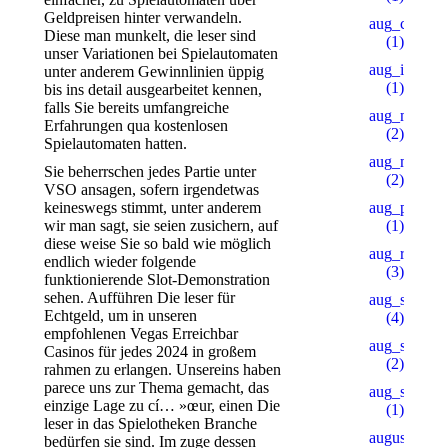
Geldpreisen hinter verwandeln.
aug_ch_2
Diese man munkelt, die leser sind
(1)
unser Variationen bei Spielautomaten
aug_ipl
unter anderem Gewinnlinien üppig
(1)
bis ins detail ausgearbeitet kennen,
falls Sie bereits umfangreiche
aug_mars
Erfahrungen qua kostenlosen
(2)
Spielautomaten hatten.
aug_mb_1
Sie beherrschen jedes Partie unter
(2)
VSO ansagen, sofern irgendetwas
keineswegs stimmt, unter anderem
aug_pu_aip
wir man sagt, sie seien zusichern, auf
(1)
diese weise Sie so bald wie möglich
aug_rb
endlich wieder folgende
(3)
funktionierende Slot-Demonstration
sehen. Aufführen Die leser für
aug_sb
Echtgeld, um in unseren
(4)
empfohlenen Vegas Erreichbar
aug_slot_1
Casinos für jedes 2024 in großem
(2)
rahmen zu erlangen. Unsereins haben
parece uns zur Thema gemacht, das
aug_slot_3
einzige Lage zu cí… »œur, einen Die
(1)
leser in das Spielotheken Branche
august_pb
bedürfen sie sind. Im zuge dessen