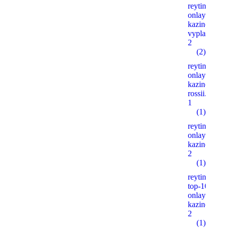
reyting-
onlayn-
kazino-po-
vyplatam.xy
2
(2)
reyting-
onlayn-
kazino-
rossii.xyz
1
(1)
reyting-
onlayn-
kazino.xyz
2
(1)
reyting-
top-10-
onlayn-
kazino.xyz
2
(1)