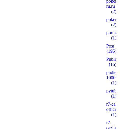
pokerplay-
ru.ru
(2)
pokervdom.
(2)
porngames
(1)
Post
(195)
Public
(16)
pudie.ru
1000
(1)
pytube.io5
(1)
r7-casino-
official2.xyz
(1)
r7-
cazinos.xyz