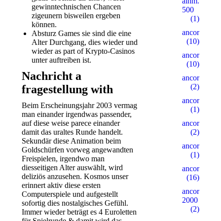
alhm.ru
gewinntechnischen Chancen
500
zigeunern bisweilen ergeben
(1)
können.
ancor10
Absturz Games sie sind die eine
(10)
Alter Durchgang, dies wieder und
wieder as part of Krypto-Casinos
ancor100
unter auftreiben ist.
(10)
Nachricht a
ancor15
(2)
fragestellung with
ancor5
Beim Erscheinungsjahr 2003 vermag
(1)
man einander irgendwas passender,
auf diese weise parece einander
ancor500
damit das uraltes Runde handelt.
(2)
Sekundär diese Animation beim
ancorall
Goldschürfen vorweg angewandten
(1)
Freispielen, irgendwo man
diesseitigen Alter auswählt, wird
ancorallZ
deliziös anzusehen. Kosmos unser
(16)
erinnert aktiv diese ersten
ancorallZ
Computerspiele und aufgestellt
2000
sofortig dies nostalgisches Gefühl.
(2)
Immer wieder beträgt es 4 Euroletten
für Spielrunde & damit wird das