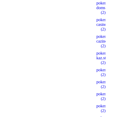
poker-
doms.store
(2)
pokerdom-
casino.digita
(2)
pokerdom-
cazino.ink
(2)
pokerdom-
kaz.store
(2)
pokerdom2.
(2)
pokerdom24
(2)
pokerdomkaz
(2)
pokerdomkaz
(2)