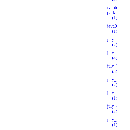
ivanteevka-
park.ru 600
(1)
jaya9casino
(1)
july_bh
(2)
july_bt
(4)
july_bt_s
(3)
july_btprod
(2)
july_by
(1)
july_ch
(2)
july_goo
(1)