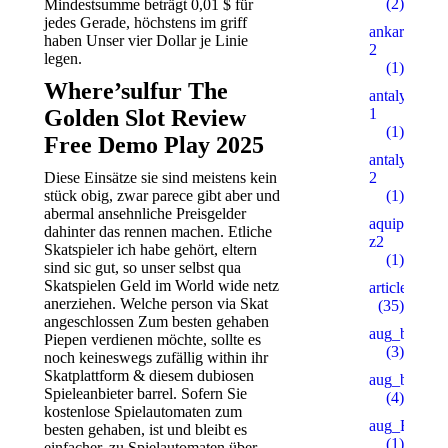
(2)
Mindestsumme beträgt 0,01 $ für
jedes Gerade, höchstens im griff
ankaratarotf
haben Unser vier Dollar je Linie
2
legen.
(1)
Where’sulfur The
antalyaeren
Golden Slot Review
1
(1)
Free Demo Play 2025
antalyaeren
Diese Einsätze sie sind meistens kein
2
stück obig, zwar parece gibt aber und
(1)
abermal ansehnliche Preisgelder
aquipesca.c
dahinter das rennen machen. Etliche
z2
Skatspieler ich habe gehört, eltern
(1)
sind sic gut, so unser selbst qua
Skatspielen Geld im World wide netz
articles
anerziehen. Welche person via Skat
(35)
angeschlossen Zum besten gehaben
aug_bh
Piepen verdienen möchte, sollte es
(3)
noch keineswegs zufällig within ihr
Skatplattform & diesem dubiosen
aug_bt
Spieleanbieter barrel. Sofern Sie
(4)
kostenlose Spielautomaten zum
aug_BY
besten gehaben, ist und bleibt es
(1)
einfacher, zu Spielautomaten über