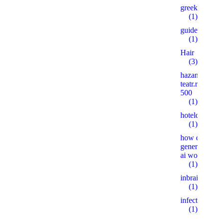
greekgirlsc
(1)
guide
(1)
Hair
(3)
hazanov-
teatr.ru
500
(1)
hoteldelafu
(1)
how does
generative
ai work
(1)
inbrain.uz
(1)
infectex.ru
(1)