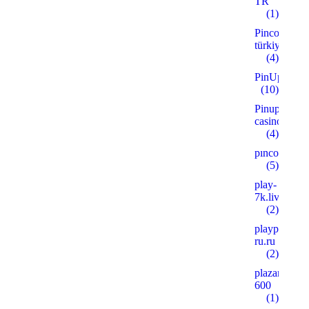
TR
(1)
Pinco
türkiye
(4)
PinUp
(10)
Pinup
casino
(4)
pınco
(5)
play-
7k.live
(2)
playpoker-
ru.ru
(2)
plazanshop.
600
(1)