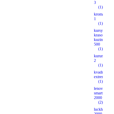
3
(1)
kromatograf
1
(1)
kursy-
krasoty-
kuzinoi.ru
500
(1)
kurumkan.in
2
(1)
kvadro-
extreme.ru
(1)
lenovo-
smart.ru
2000
(2)
luckhome.ru
2000