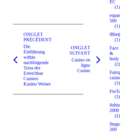
EC
(1)
espanare.ru
500
(1)
Navigation
f8betjinx.c
de
ONGLET
(1)
PRÉCÉDENT
commentaire
Die
ONGLET
Face
Einführung
SUIVANT
&
within
body
Casino en
Onglet
Onglet
nachfolgende
(2)
ligne
précédent
suivant
Terra der
Casino
Fairspin-
Erreichbar
casino
Casinos
(3)
Kasino Weiser
FinTech
(3)
fishingbaits.
2000
(2)
fitago.ru
200