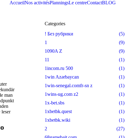
Accueil
Nos activités
Plannings
Le centre
Contact
BLOG
Categories
! Без рубрики
(5)
1
(9)
1090A Z
(9)
11
(1)
1incom.ru 500
(1)
1win Azərbaycan
(1)
uter
1win-senegal.comfr-sn z
(1)
sekundär
1wins-ug.com z2
(1)
nde man
ndpunkt
1x-bet.sbs
(1)
enden
1xbetbk.quest
(1)
 leser
1xbetbk.wiki
(1)
ro
2
(27)
68gamebait.com
(1)