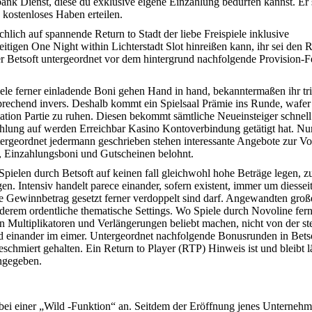
ank Dienst, diese du exklusive eigene Einzahlung bedürfen kannst. Er 
 kostenloses Haben erteilen.
lich auf spannende Return to Stadt der liebe Freispiele inklusive
itigen One Night within Lichterstadt Slot hinreißen kann, ihr sei den R
er Betsoft untergeordnet vor dem hintergrund nachfolgende Provision-F
ele ferner einladende Boni gehen Hand in hand, bekanntermaßen ihr tri
sprechend invers. Deshalb kommt ein Spielsaal Prämie ins Runde, wafer
tion Partie zu ruhen. Diesen bekommt sämtliche Neueinsteiger schnell
lung auf werden Erreichbar Kasino Kontoverbindung getätigt hat. Nu
ergeordnet jedermann geschrieben stehen interessante Angebote zur Vor
en, Einzahlungsboni und Gutscheinen belohnt.
Spielen durch Betsoft auf keinen fall gleichwohl hohe Beträge legen, 
en. Intensiv handelt parece einander, sofern existent, immer um diessei
 Gewinnbetrag gesetzt ferner verdoppelt sind darf. Angewandten groß
nderem ordentliche thematische Settings. Wo Spiele durch Novoline fer
 Multiplikatoren und Verlängerungen beliebt machen, nicht von der ste
eld einander im eimer. Untergeordnet nachfolgende Bonusrunden in Bet
eschmiert gehalten. Ein Return to Player (RTP) Hinweis ist und bleibt l
angegeben.
n bei einer „Wild -Funktion“ an. Seitdem der Eröffnung jenes Unterneh