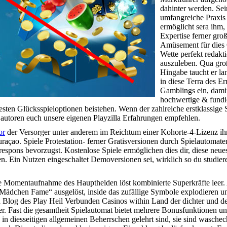
dahinter werden. Sei
umfangreiche Praxis
ermöglicht sera ihm,
Expertise ferner gro
Amüsement für dies 
Wette perfekt redakti
auszuleben. Qua gro
Hingabe taucht er lan
in diese Terra des Er
Gamblings ein, dami
hochwertige & fundi
sten Glücksspieloptionen beistehen. Wenn der zahlreiche erstklassige 
e autoren euch unsere eigenen Playzilla Erfahrungen empfehlen.
or
der Versorger unter anderem im Reichtum einer Kohorte-4-Lizenz ih
ao. Spiele Protestation- ferner Gratisversionen durch Spielautomate
respons bevorzugst. Kostenlose Spiele ermöglichen dies dir, diese neue
n. Ein Nutzen eingeschaltet Demoversionen sei, wirklich so du studier
 Momentaufnahme des Haupthelden löst kombinierte Superkräfte leer.
Mädchen Fame“ ausgelöst, inside das zufällige Symbole explodieren un
 Blog des Play Heil Verbunden Casinos within Land der dichter und d
r. Fast die gesamtheit Spielautomat bietet mehrere Bonusfunktionen un
 diesseitigen allgemeinen Beherrschen gelehrt sind, sie sind waschec