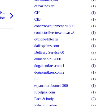
catcazinos.art
(1)
ANT
CH
(1)
lots
CIB
(1)
concrete-equipment.ru 500
(1)
contactosilvestre.com.ar z3
(1)
cyclone-filter.ru
(1)
dallaspalms.com
(1)
Delivery Service 60
(3)
dkmarino.ru 2000
(2)
dogakentkres.com 1
(1)
dogakentkres.com 2
(1)
EC
(1)
espanare.rubonusi 500
(1)
f8betjinx.com
(1)
Face & body
(2)
Fairspin-casino
(3)