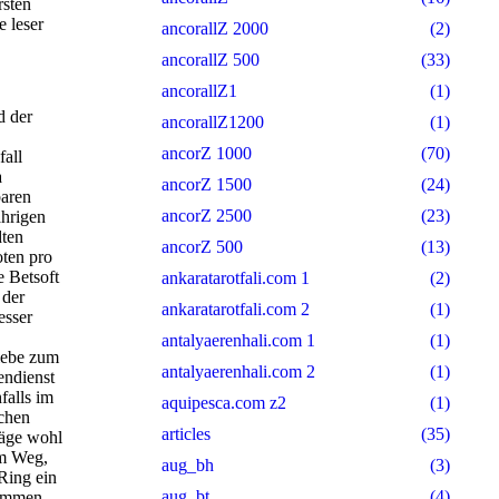
rsten
e leser
ancorallZ 2000
(2)
ancorallZ 500
(33)
ancorallZ1
(1)
d der
ancorallZ1200
(1)
ancorZ 1000
(70)
fall
a
ancorZ 1500
(24)
baren
ancorZ 2500
(23)
ährigen
ten
ancorZ 500
(13)
oten pro
e Betsoft
ankaratarotfali.com 1
(2)
 der
ankaratarotfali.com 2
(1)
esser
antalyaerenhali.com 1
(1)
Liebe zum
antalyaerenhali.com 2
(1)
ndienst
falls im
aquipesca.com z2
(1)
ichen
articles
(35)
träge wohl
em Weg,
aug_bh
(3)
Ring ein
aug_bt
(4)
nommen