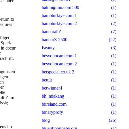
sei aber
bakimgunu.com 500
(1)
bambturkiye.com 1
(1)
eturn to
bambturkiye.com 2
(2)
eatures
bancorallZ
(7)
ftiger
bancorZ 2500
(22)
 Spiel-
Beauty
(3)
 in coeur
r
besyohocam.com 1
(1)
schrift.
besyohocam.com 2
(1)
zugunsten
betspecial.co.uk 2
(1)
tigen
bettilt
(1)
en
ner
betwinner4
(1)
lle
bh_miakang
(1)
soft Zum
ässig
biireland.com
(1)
binaryprofy
(1)
blog
(26)
mens im
blueribbonbaby.org
(1)