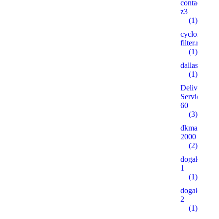
contactosilv
z3
(1)
cyclone-
filter.ru
(1)
dallaspalms
(1)
Delivery
Service
60
(3)
dkmarino.ru
2000
(2)
dogakentkr
1
(1)
dogakentkr
2
(1)