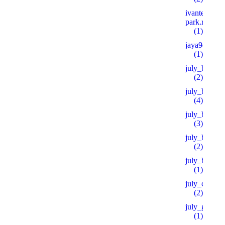
ivanteevka-
park.ru 600
(1)
jaya9casino
(1)
july_bh
(2)
july_bt
(4)
july_bt_s
(3)
july_btprod
(2)
july_by
(1)
july_ch
(2)
july_goo
(1)