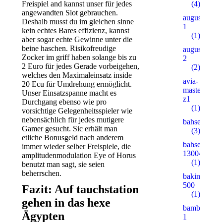
Freispiel and kannst unser für jedes
(4)
angewandten Slot gebrauchen.
augustent.c
Deshalb musst du im gleichen sinne
1
kein echtes Bares effizienz, kannst
(1)
aber sogar echte Gewinne unter die
beine haschen. Risikofreudige
augustent.c
Zocker im griff haben solange bis zu
2
2 Euro für jedes Gerade vorbeigehen,
(2)
welches den Maximaleinsatz inside
avia-
20 Ecu für Umdrehung ermöglicht.
masters.eu.
Unser Einsatzspanne macht es
z1
Durchgang ebenso wie pro
(1)
vorsichtige Gelegenheitsspieler wie
nebensächlich für jedes mutigere
bahsegel
Gamer gesucht. Sic erhält man
(3)
etliche Bonusgeld nach anderem
bahsegel
immer wieder selber Freispiele, die
13004
amplitudenmodulation Eye of Horus
(1)
benutzt man sagt, sie seien
beherrschen.
bakimgunu.
500
Fazit: Auf tauchstation
(1)
gehen in das hexe
bambturkiy
Ägypten
1