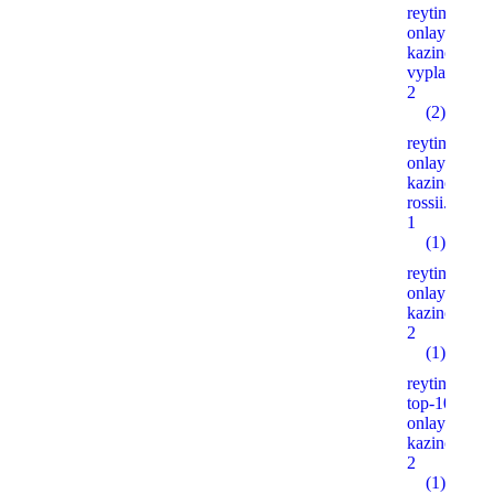
reyting-
onlayn-
kazino-po-
vyplatam.xy
2
(2)
reyting-
onlayn-
kazino-
rossii.xyz
1
(1)
reyting-
onlayn-
kazino.xyz
2
(1)
reyting-
top-10-
onlayn-
kazino.xyz
2
(1)