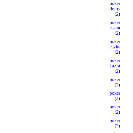
poker-
doms.store
(2)
pokerdom-
casino.digita
(2)
pokerdom-
cazino.ink
(2)
pokerdom-
kaz.store
(2)
pokerdom2.
(2)
pokerdom24
(2)
pokerdomkaz
(2)
pokerdomkaz
(2)