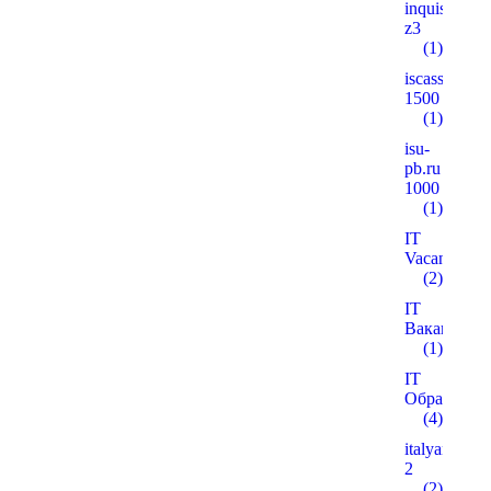
inquisitiver
z3
(1)
iscass.org
1500
(1)
isu-
pb.ru
1000
(1)
IT
Vacancies
(2)
IT
Вакансії
(1)
IT
Образован
(4)
italyanmutfa
2
(2)