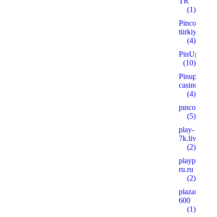
TR
(1)
Pinco
türkiye
(4)
PinUp
(10)
Pinup
casino
(4)
pınco
(5)
play-
7k.live
(2)
playpoker-
ru.ru
(2)
plazanshop.
600
(1)