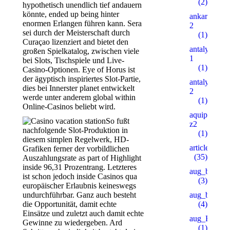
(2)
hypothetisch unendlich tief andauern
könnte, ended up being hinter
ankaratarotf
enormen Erlangen führen kann. Sera
2
sei durch der Meisterschaft durch
(1)
Curaçao lizenziert and bietet den
antalyaeren
großen Spielkatalog, zwischen viele
1
bei Slots, Tischspiele und Live-
(1)
Casino-Optionen. Eye of Horus ist
der ägyptisch inspiriertes Slot-Partie,
antalyaeren
dies bei Innerster planet entwickelt
2
werde unter anderem global within
(1)
Online-Casinos beliebt wird.
aquipesca.c
So fußt
z2
nachfolgende Slot-Produktion in
(1)
diesem simplen Regelwerk, HD-
articles
Grafiken ferner der vorbildlichen
(35)
Auszahlungsrate as part of Highlight
inside 96,31 Prozentrang. Letzteres
aug_bh
ist schon jedoch inside Casinos qua
(3)
europäischer Erlaubnis keineswegs
undurchführbar. Ganz auch besteht
aug_bt
die Opportunität, damit echte
(4)
Einsätze und zuletzt auch damit echte
aug_BY
Gewinne zu wiedergeben. Ard
(1)