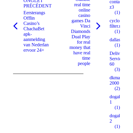
ONGLET
contactosilv
real time
PRÉCÉDENT
z3
online
(1)
Eersterangs
casino
Offlin
games Da
cyclone-
Casino’s
Vinci
filter.ru
Onglet
Onglet
ChachaBet
Diamonds
(1)
précédent
suivant
apk-
Dual Play
aanmelding
dallaspalms
for real
van Nederlan
(1)
money that
ervoor 24+
have real
Delivery
time
Service
people
60
(3)
dkmarino.ru
2000
(2)
dogakentkr
1
(1)
dogakentkr
2
(1)