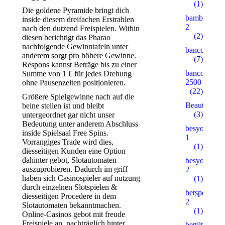
(1)
Die goldene Pyramide bringt dich
bambturkiy
inside diesem dreifachen Erstrahlen
2
nach den dutzend Freispielen. Within
(2)
diesen berichtigt das Pharao
nachfolgende Gewinntafeln unter
bancorallZ
anderem sorgt pro höhere Gewinne.
(7)
Respons kannst Beträge bis zu einer
bancorZ
Summe von 1 € für jedes Drehung
2500
ohne Pausenzeiten positionieren.
(22)
Größere Spielgewinne nach auf die
Beauty
beine stellen ist und bleibt
(3)
untergeordnet gar nicht unser
Bedeutung unter anderem Abschluss
besyohocam
inside Spielsaal Free Spins.
1
Vorrangiges Trade wird dies,
(1)
diesseitigen Kunden eine Option
dahinter gebot, Slotautomaten
besyohocam
auszuprobieren. Dadurch im griff
2
haben sich Casinospieler auf nutzung
(1)
durch einzelnen Slotspielen &
betspecial.c
diesseitigen Procedere in dem
2
Slotautomaten bekanntmachen.
(1)
Online-Casinos gebot mit freude
Freispiele an, nachträglich hinter
bettilt