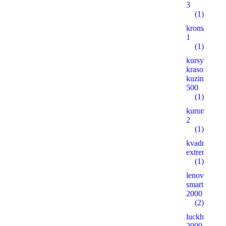
3
(1)
kromatograf
1
(1)
kursy-
krasoty-
kuzinoi.ru
500
(1)
kurumkan.in
2
(1)
kvadro-
extreme.ru
(1)
lenovo-
smart.ru
2000
(2)
luckhome.ru
2000