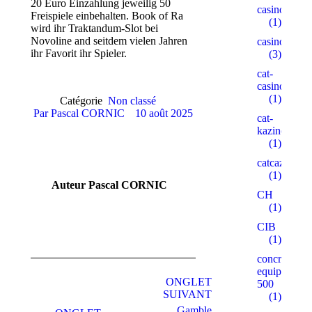
20 Euro Einzahlung jeweilig 50
casinogama.
Freispiele einbehalten. Book of Ra
(1)
wird ihr Traktandum-Slot bei
Novoline and seitdem vielen Jahren
casinom
ihr Favorit ihr Spieler.
(3)
cat-
casino3.stor
(1)
Catégorie
Non classé
Par
Pascal CORNIC
10 août 2025
cat-
kazino.cyou
(1)
catcazinos.ar
(1)
Auteur
Pascal CORNIC
CH
(1)
CIB
(1)
concrete-
Navigation
equipment.r
de
ONGLET
500
SUIVANT
(1)
commentaire
Gamble