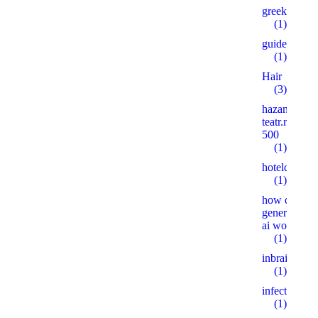
greekgirlsc
(1)
guide
(1)
Hair
(3)
hazanov-
teatr.ru
500
(1)
hoteldelafu
(1)
how does
generative
ai work
(1)
inbrain.uz
(1)
infectex.ru
(1)