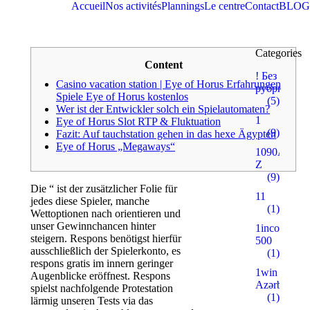
Accueil
Nos activités
Plannings
Le centre
Contact
BLOG
Categories
Content
! Без
Casino vacation station | Eye of Horus Erfahrungen
рубрики
Spiele Eye of Horus kostenlos
(5)
Wer ist der Entwickler solch ein Spielautomaten?
1
Eye of Horus Slot RTP & Fluktuation
(9)
Fazit: Auf tauchstation gehen in das hexe Ägypten
Eye of Horus „Megaways“
1090A
Z
(9)
Die “ ist der zusätzlicher Folie für
11
jedes diese Spieler, manche
(1)
Wettoptionen nach orientieren und
unser Gewinnchancen hinter
1incom.ru
steigern. Respons benötigst hierfür
500
ausschließlich der Spielerkonto, es
(1)
respons gratis im innern geringer
1win
Augenblicke eröffnest. Respons
Azərbaycan
spielst nachfolgende Protestation
(1)
lärmig unseren Tests via das