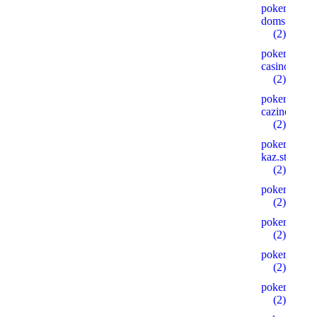
poker-
doms.store
(2)
pokerdom-
casino.digita
(2)
pokerdom-
cazino.ink
(2)
pokerdom-
kaz.store
(2)
pokerdom2.
(2)
pokerdom24
(2)
pokerdomkaz
(2)
pokerdomkaz
(2)