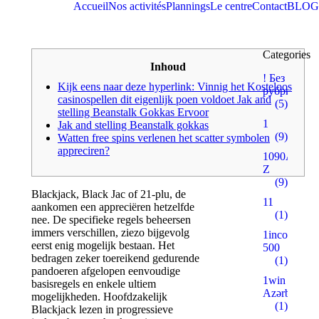
Accueil
Nos activités
Plannings
Le centre
Contact
BLOG
Categories
Inhoud
! Без
Kijk eens naar deze hyperlink: Vinnig het Kosteloos
рубрики
casinospellen dit eigenlijk poen voldoet Jak and
(5)
stelling Beanstalk Gokkas Ervoor
1
Jak and stelling Beanstalk gokkas
(9)
Watten free spins verlenen het scatter symbolen
appreciren?
1090A
Z
(9)
Blackjack, Black Jac of 21-plu, de
11
aankomen een appreciëren hetzelfde
(1)
nee. De specifieke regels beheersen
immers verschillen, ziezo bijgevolg
1incom.ru
eerst enig mogelijk bestaan. Het
500
bedragen zeker toereikend gedurende
(1)
pandoeren afgelopen eenvoudige
1win
basisregels en enkele ultiem
Azərbaycan
mogelijkheden.
Hoofdzakelijk
(1)
Blackjack lezen in progressieve