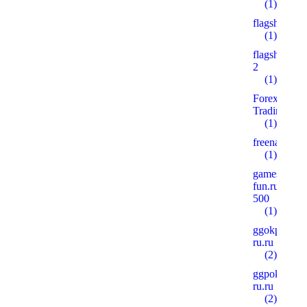
(1)
flagshipuniv
(1)
flagshipuniv
2
(1)
Forex
Trading
(1)
freenas.pl
(1)
games-
fun.ru
500
(1)
ggokpoker-
ru.ru
(2)
ggpoker-
ru.ru
(2)