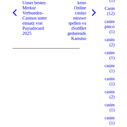
(1)
Unser besten
keno
Merkur
Online
Casino
Verbunden-
casino
(12)
Onglet
Onglet
Casinos unter
nieuwe
précédent
suivant
casino-
einsatz von
spellen va
pinco.xyz
Paysafecard
iSoftBet
(1)
2025
gedurende
Kansino
casino1
(2)
casino10
(1)
casino15
(1)
casino18
(1)
casino2
(2)
casino22
(1)
casino5
(1)