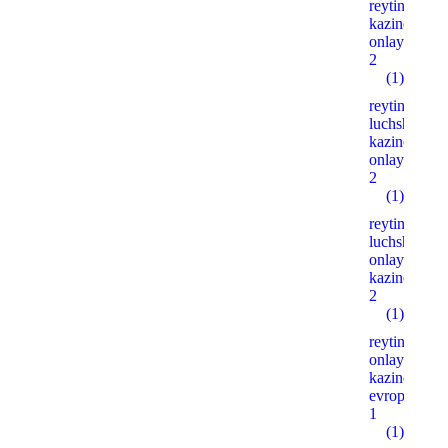
reyting-
kazino-
onlayn.xyz
2
(1)
reyting-
luchshih-
kazino-
onlayn.xyz
2
(1)
reyting-
luchshih-
onlayn-
kazino.xyz
2
(1)
reyting-
onlayn-
kazino-
evropy.xyz
1
(1)