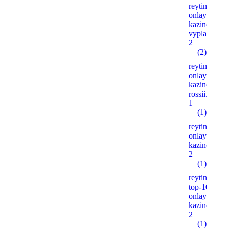
reyting-
onlayn-
kazino-po-
vyplatam.xy
2
(2)
reyting-
onlayn-
kazino-
rossii.xyz
1
(1)
reyting-
onlayn-
kazino.xyz
2
(1)
reyting-
top-10-
onlayn-
kazino.xyz
2
(1)