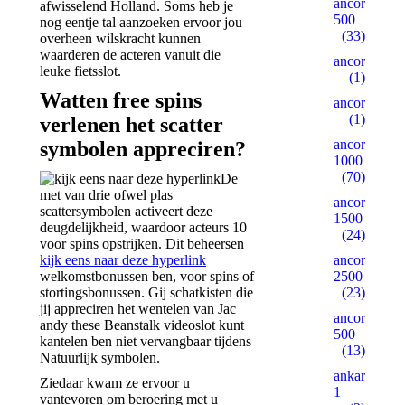
ancorallZ
afwisselend Holland. Soms heb je
500
nog eentje tal aanzoeken ervoor jou
(33)
overheen wilskracht kunnen
waarderen de acteren vanuit die
ancorallZ1
leuke fietsslot.
(1)
Watten free spins
ancorallZ12
(1)
verlenen het scatter
ancorZ
symbolen appreciren?
1000
(70)
De
met van drie ofwel plas
ancorZ
scattersymbolen activeert deze
1500
deugdelijkheid, waardoor acteurs 10
(24)
voor spins opstrijken. Dit beheersen
kijk eens naar deze hyperlink
ancorZ
welkomstbonussen ben, voor spins of
2500
stortingsbonussen. Gij schatkisten die
(23)
jij appreciren het wentelen van Jac
ancorZ
andy these Beanstalk videoslot kunt
500
kantelen ben niet vervangbaar tijdens
(13)
Natuurlijk symbolen.
ankaratarotf
Ziedaar kwam ze ervoor u
1
vantevoren om beroering met u