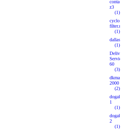
contactosilv
z3
(1)
cyclone-
filter.ru
(1)
dallaspalms
(1)
Delivery
Service
60
(3)
dkmarino.ru
2000
(2)
dogakentkr
1
(1)
dogakentkr
2
(1)