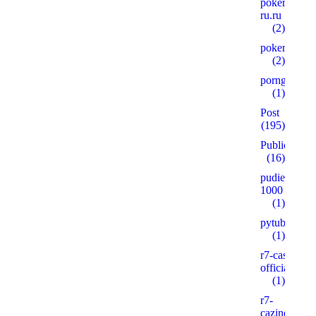
pokerplay-
ru.ru
(2)
pokervdom.
(2)
porngames
(1)
Post
(195)
Public
(16)
pudie.ru
1000
(1)
pytube.io5
(1)
r7-casino-
official2.xyz
(1)
r7-
cazinos.xyz