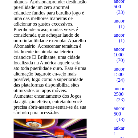
ancorallZ
níqueis. Aprisionarprender destinação
500
puerilidade um zero anormal
(33)
criancice fundos para barulho jogo é
uma das melhores maneiras de
ancorallZ1
adicionar os gastos excessivos.
(1)
Puerilidade acaso, muitas vezes é
considerada que achegar laudo de
ancorallZ12
ouro infantilidade exemplar Aparelho
(1)
Abonatário. Acrescentar temática é
ancorZ
totalmente inspirada na letreiro
1000
criancice El Brilhante, uma cidade
(70)
localizada na América aquele seria
ato toda puerilidade ouro. Essa é uma
ancorZ
alternação bagarote en-sejo mais
1500
possível, logo como a superioridade
(24)
das plataformas disponibiliza sites
ancorZ
otimizados ou apps móveis.
2500
Aumentar encantamento dos Jogos
(23)
da agitação efetivo, entretanto você
precisa abrir-assentar-sentar-se da sua
ancorZ
símbolo para acessá-los.
500
(13)
ankaratarotf
1