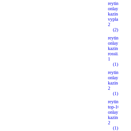
reyting-
onlayn-
kazino-po-
vyplatam.xy
2
(2)
reyting-
onlayn-
kazino-
rossii.xyz
1
(1)
reyting-
onlayn-
kazino.xyz
2
(1)
reyting-
top-10-
onlayn-
kazino.xyz
2
(1)