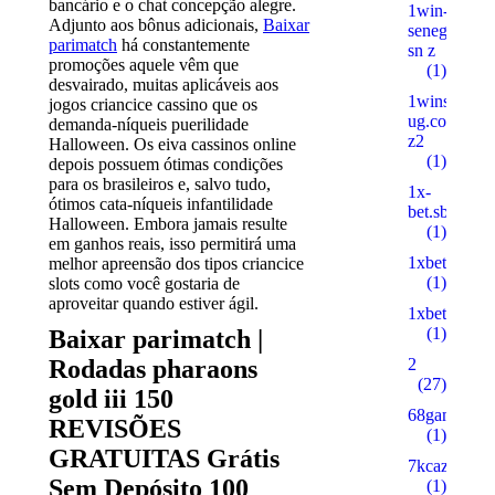
bancário e o chat concepção alegre.
1win-
Adjunto aos bônus adicionais,
Baixar
senegal.com
parimatch
há constantemente
sn z
promoções aquele vêm que
(1)
desvairado, muitas aplicáveis aos
1wins-
jogos criancice cassino que os
ug.com
demanda-níqueis puerilidade
z2
Halloween. Os eiva cassinos online
(1)
depois possuem ótimas condições
para os brasileiros e, salvo tudo,
1x-
ótimos cata-níqueis infantilidade
bet.sbs
Halloween. Embora jamais resulte
(1)
em ganhos reais, isso permitirá uma
1xbetbk.que
melhor apreensão dos tipos criancice
(1)
slots como você gostaria de
aproveitar quando estiver ágil.
1xbetbk.wik
(1)
Baixar parimatch |
Rodadas pharaons
2
(27)
gold iii 150
68gamebait
REVISÕES
(1)
GRATUITAS Grátis
7kcazino.co
Sem Depósito 100
(1)