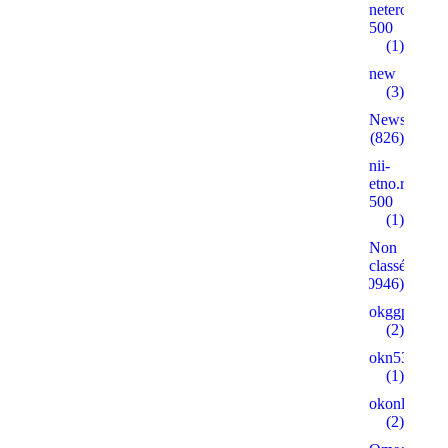
neterolly.ru
500
(1)
new
(3)
News
(826)
nii-
etno.ru
500
(1)
Non
classé
(30946)
okggpoker.l
(2)
okn53.ru
(1)
okonlineplay
(2)