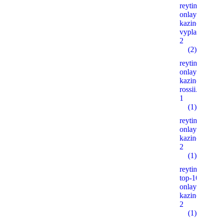
reyting-
onlayn-
kazino-po-
vyplatam.xy
2
(2)
reyting-
onlayn-
kazino-
rossii.xyz
1
(1)
reyting-
onlayn-
kazino.xyz
2
(1)
reyting-
top-10-
onlayn-
kazino.xyz
2
(1)