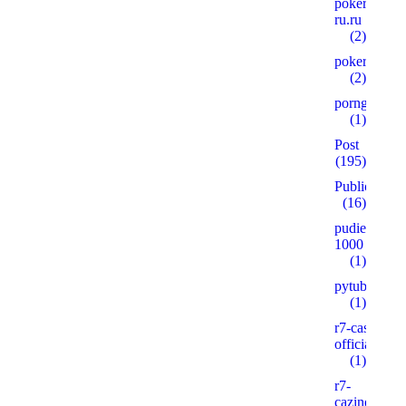
pokerplay-
ru.ru
(2)
pokervdom.
(2)
porngames
(1)
Post
(195)
Public
(16)
pudie.ru
1000
(1)
pytube.io5
(1)
r7-casino-
official2.xyz
(1)
r7-
cazinos.xyz