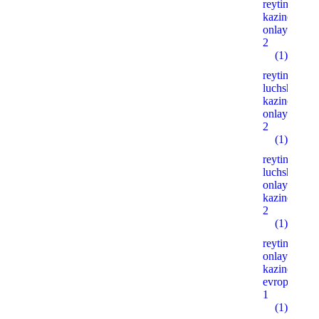
reyting-
kazino-
onlayn.xyz
2
(1)
reyting-
luchshih-
kazino-
onlayn.xyz
2
(1)
reyting-
luchshih-
onlayn-
kazino.xyz
2
(1)
reyting-
onlayn-
kazino-
evropy.xyz
1
(1)