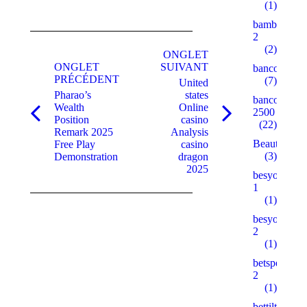
(1)
bambturkiy
Navigation
2
(2)
de
ONGLET
ONGLET
SUIVANT
bancorallZ
commentaire
PRÉCÉDENT
(7)
United
Pharao’s
states
bancorZ
Wealth
Online
2500
Onglet
Onglet
Position
casino
(22)
précédent
suivant
Remark 2025
Analysis
Beauty
Free Play
casino
(3)
Demonstration
dragon
2025
besyohocam
1
(1)
besyohocam
2
(1)
betspecial.c
2
(1)
bettilt