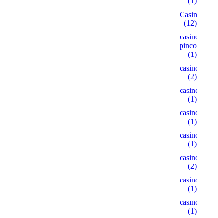
(1)
Casino
(12)
casino-
pinco.xyz
(1)
casino1
(2)
casino10
(1)
casino15
(1)
casino18
(1)
casino2
(2)
casino22
(1)
casino5
(1)