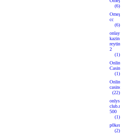
Omegle
(6)
Omegle
cc
(6)
onlayn-
kazino-
reyting.xyz
2
(1)
Online
Casino
(1)
Online
casinos
(22)
onlysushi-
club.ru
500
(1)
p0kerdom.w
(2)