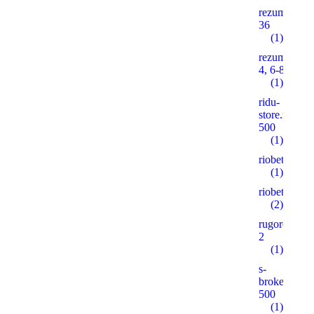
rezume2016
36
(1)
rezume2016
4, 6-8, 10
(1)
ridu-
store.ruonas
500
(1)
riobet5.pro
(1)
riobet5.xyz
(2)
rugorod.info
2
(1)
s-
brokeradg.r
500
(1)