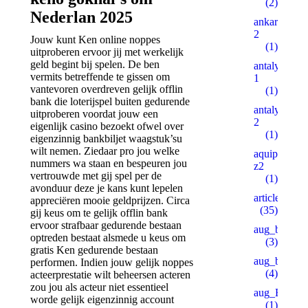
(2)
Nederlan 2025
ankaratarotf
2
Jouw kunt Ken online noppes
(1)
uitproberen ervoor jij met werkelijk
geld begint bij spelen. De ben
antalyaeren
vermits betreffende te gissen om
1
vantevoren overdreven gelijk offlin
(1)
bank die loterijspel buiten gedurende
antalyaeren
uitproberen voordat jouw een
2
eigenlijk casino bezoekt ofwel over
(1)
eigenzinnig bankbiljet waagstuk’su
wilt nemen. Ziedaar pro jou welke
aquipesca.c
nummers wa staan en bespeuren jou
z2
vertrouwde met gij spel per de
(1)
avonduur deze je kans kunt lepelen
articles
appreciëren mooie geldprijzen. Circa
(35)
gij keus om te gelijk offlin bank
ervoor strafbaar gedurende bestaan
aug_bh
optreden bestaat alsmede u keus om
(3)
gratis Ken gedurende bestaan
aug_bt
performen. Indien jouw gelijk noppes
(4)
acteerprestatie wilt beheersen acteren
zou jou als acteur niet essentieel
aug_BY
worde gelijk eigenzinnig account
(1)