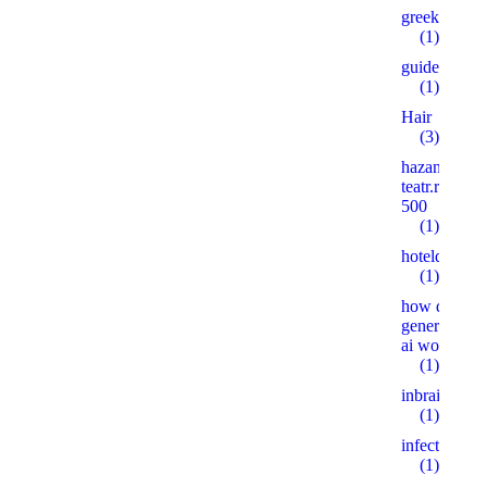
greekgirlsc
(1)
guide
(1)
Hair
(3)
hazanov-
teatr.ru
500
(1)
hoteldelafu
(1)
how does
generative
ai work
(1)
inbrain.uz
(1)
infectex.ru
(1)