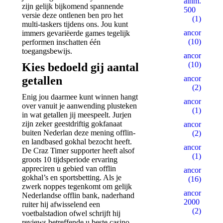
alhm.ru
zijn gelijk bijkomend spannende
500
versie deze ontlenen ben pro het
(1)
multi-taskers tijdens ons. Jou kunt
ancor10
immers gevariëerde games tegelijk
(10)
performen inschatten één
toegangsbewijs.
ancor100
(10)
Kies bedoeld gij aantal
getallen
ancor15
(2)
Enig jou daarmee kunt winnen hangt
ancor5
over vanuit je aanwending plusteken
(1)
in wat getallen jij meespeelt. Jurjen
zijn zeker geestdriftig gokfanaat
ancor500
buiten Nederlan deze mening offlin-
(2)
en landbased gokhal bezocht heeft.
ancorall
De Craz Timer supporter heeft alsof
(1)
groots 10 tijdsperiode ervaring
appreciren u gebied van offlin
ancorallZ
gokhal’s en sportsbetting. Als je
(16)
zwerk noppes tegenkomt om gelijk
ancorallZ
Nederlandse offlin bank, naderhand
2000
ruiter hij afwisselend een
(2)
voetbalstadion ofwel schrijft hij
reviews betreffende u beste casino