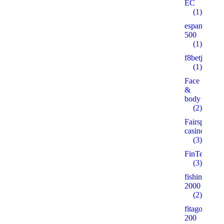
EC
(1)
espanare.ru
500
(1)
f8betjinx.c
(1)
Face
&
body
(2)
Fairspin-
casino
(3)
FinTech
(3)
fishingbaits.
2000
(2)
fitago.ru
200