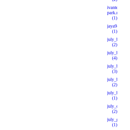
ivanteevka-
park.ru 600
(1)
jaya9casino
(1)
july_bh
(2)
july_bt
(4)
july_bt_s
(3)
july_btprod
(2)
july_by
(1)
july_ch
(2)
july_goo
(1)