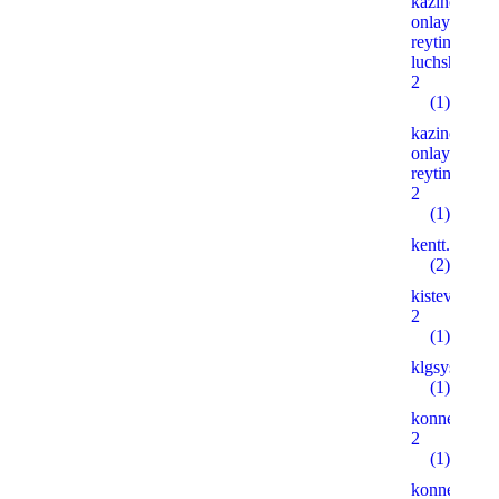
kazino-
onlayn-
reyting-
luchshih.xy
2
(1)
kazino-
onlayn-
reyting.xyz
2
(1)
kentt.xyz
(2)
kistevoytre
2
(1)
klgsystel.c
(1)
konnersant.
2
(1)
konnersant.