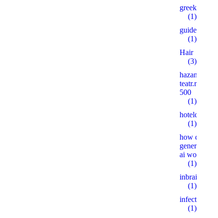
greekgirlsc
(1)
guide
(1)
Hair
(3)
hazanov-
teatr.ru
500
(1)
hoteldelafu
(1)
how does
generative
ai work
(1)
inbrain.uz
(1)
infectex.ru
(1)