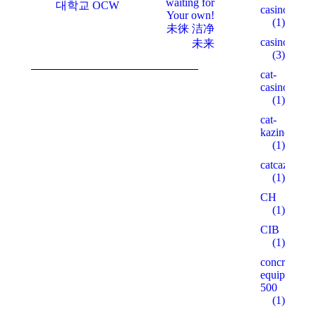
waiting for
대학교 OCW
casinogama.
Your own!
(1)
未徕 洁净
casinom
未来
(3)
cat-
casino3.stor
(1)
cat-
kazino.cyou
(1)
catcazinos.ar
(1)
CH
(1)
CIB
(1)
concrete-
equipment.r
500
(1)