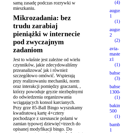
(4)
samą zasadę podczas rozrywki w
mieszkaniu.
augustent.c
1
Mikrozadania: bez
(1)
trudu zarabiaj
augustent.c
pieniążki w internecie
2
(2)
pod zwyczajnym
zadaniom
avia-
masters.eu.
z1
Jest to właśnie jest zależne od wielu
(1)
czynników, jakie zdecydowaliśmy
przeanalizować jak i również
bahsegel
szczegółowo omówić. Wspierają
(3)
przy realizowaniu mechaniki, norm
oraz interakcji pomiędzy graczami, ,
bahsegel
którzy powoduje gryzie niezbędnymi
13004
do odwiedzenia organizowania
(1)
wciągających konsol karcianych.
bakimgunu.
Przy grze 85-Ball Bingo wyszukamy
500
kwadratową kartę 4×cztery
(1)
pochodzące z szesnascie polami w
zamian typowej dziewięć×trzech do
bambturkiy
opisanej modyfikacji bingo. Do
1