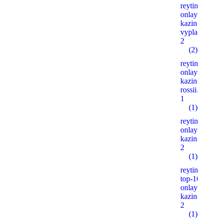
reyting-
onlayn-
kazino-po-
vyplatam.xy
2
(2)
reyting-
onlayn-
kazino-
rossii.xyz
1
(1)
reyting-
onlayn-
kazino.xyz
2
(1)
reyting-
top-10-
onlayn-
kazino.xyz
2
(1)