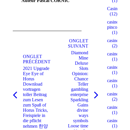
Auteur
Pascal CORNIC
(1)
Casino
(12)
casino-
pinco.xyz
(1)
Navigation
casino1
de
ONGLET
(2)
SUIVANT
commentaire
Diamond
casino10
ONGLET
Mine
(1)
PRÉCÉDENT
Deluxe
casino15
2021 Upgrade
Slots
(1)
Eye Eye of
Opinion:
Horus
Chance
casino18
Download
Teller
(1)
vortragen
gambling
casino2
toller Beitrag
enterprise
Onglet
Onglet
(2)
zum Lesen
Sparkling
précédent
suivant
zum Spaß of
Gains
casino22
Horus Tricks,
divine
(1)
Freispiele in
ways
die pflicht
symbols
casino5
Loose time
(1)
nehmen 한양