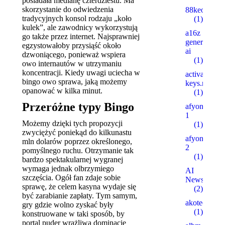
posiadała medianę czterdziestu. Ma
skorzystanie do odwiedzenia
88keo.com
tradycyjnych konsol rodzaju „koło
(1)
kulek”, ale zawodnicy wykorzystują
a16z
go także przez internet. Najsprawniej
generative
egzystowałoby przysiąść około
ai
dzwoniącego, ponieważ wspiera
(1)
owo internautów w utrzymaniu
koncentracji. Kiedy uwagi uciecha w
activation-
bingo owo sprawa, jaką możemy
keys.ru
opanować w kilka minut.
(1)
Przeróżne typy Bingo
afyonsosyet
1
Możemy dzięki tych propozycji
(1)
zwyciężyć poniekąd do kilkunastu
afyonsosyet
mln dolarów poprzez określonego,
2
pomyślnego ruchu. Otrzymanie tak
(1)
bardzo spektakularnej wygranej
wymaga jednak olbrzymiego
AI
szczęścia. Ogół fan zdaje sobie
News
sprawę, że celem kasyna wydaje się
(2)
być zarabianie zapłaty. Tym samym,
akotech.ru
gry gdzie wolno zyskać były
(1)
konstruowane w taki sposób, by
portal puder wrażliwą dominację