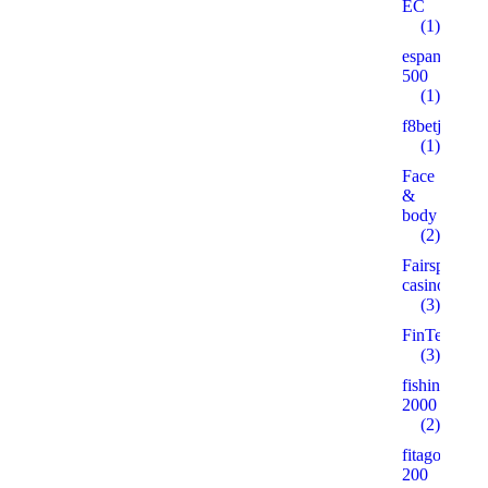
EC
(1)
espanare.ru
500
(1)
f8betjinx.c
(1)
Face
&
body
(2)
Fairspin-
casino
(3)
FinTech
(3)
fishingbaits.
2000
(2)
fitago.ru
200