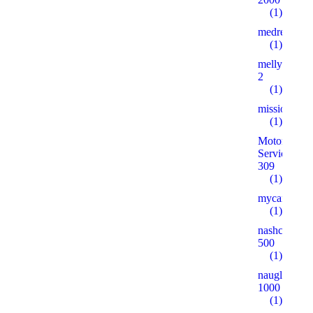
(1)
medreg75.r
(1)
mellyoitzl.o
2
(1)
missionagua
(1)
Motorcycle
Service
309
(1)
mycardbonu
(1)
nashclimat.r
500
(1)
nauglayh.ru
1000
(1)