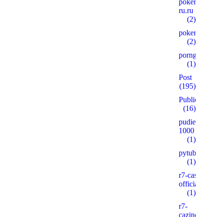
pokerplay-
ru.ru
(2)
pokervdom.
(2)
porngames
(1)
Post
(195)
Public
(16)
pudie.ru
1000
(1)
pytube.io5
(1)
r7-casino-
official2.xyz
(1)
r7-
cazinos.xyz