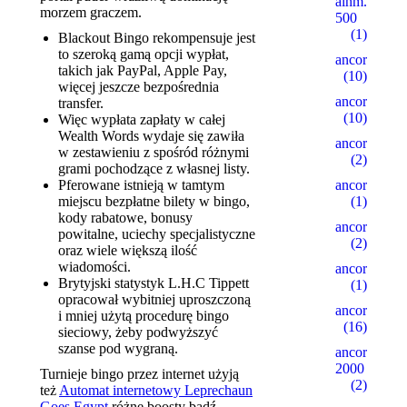
alhm.ru
morzem graczem.
500
(1)
Blackout Bingo rekompensuje jest
to szeroką gamą opcji wypłat,
ancor10
takich jak PayPal, Apple Pay,
(10)
więcej jeszcze bezpośrednia
ancor100
transfer.
(10)
Więc wypłata zapłaty w całej
Wealth Words wydaje się zawiła
ancor15
w zestawieniu z spośród różnymi
(2)
grami pochodzące z własnej listy.
Pferowane istnieją w tamtym
ancor5
miejscu bezpłatne bilety w bingo,
(1)
kody rabatowe, bonusy
ancor500
powitalne, uciechy specjalistyczne
(2)
oraz wiele większą ilość
wiadomości.
ancorall
Brytyjski statystyk L.H.C Tippett
(1)
opracował wybitniej uproszczoną
ancorallZ
i mniej użytą procedurę bingo
(16)
sieciowy, żeby podwyższyć
szanse pod wygraną.
ancorallZ
2000
Turnieje bingo przez internet użyją
(2)
też
Automat internetowy Leprechaun
Goes Egypt
różne boosty bądź