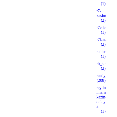
(1)
r7-
kasino8.site
(2)
r7c.icu
(1)
r7kazino.life
(2)
radioshema.
(1)
rb_siralan
(2)
ready_text
(208)
reyting-
internet-
kazino-
onlayn.xyz
2
(1)