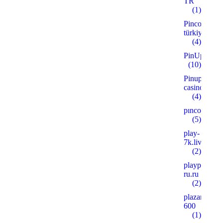
TR
(1)
Pinco
türkiye
(4)
PinUp
(10)
Pinup
casino
(4)
pınco
(5)
play-
7k.live
(2)
playpoker-
ru.ru
(2)
plazanshop.
600
(1)