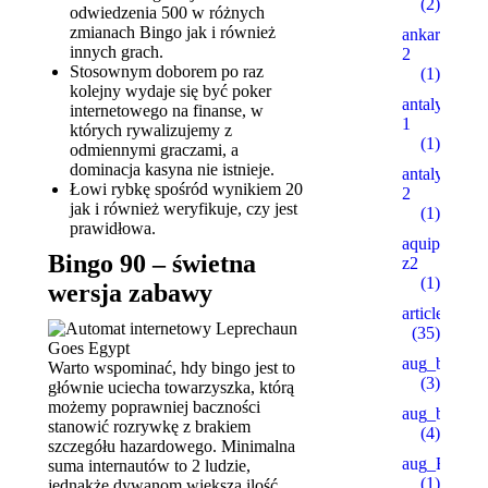
(2)
odwiedzenia 500 w różnych
zmianach Bingo jak i również
ankaratarotf
innych grach.
2
Stosownym doborem po raz
(1)
kolejny wydaje się być poker
antalyaeren
internetowego na finanse, w
1
których rywalizujemy z
(1)
odmiennymi graczami, a
dominacja kasyna nie istnieje.
antalyaeren
Łowi rybkę spośród wynikiem 20
2
jak i również weryfikuje, czy jest
(1)
prawidłowa.
aquipesca.c
Bingo 90 – świetna
z2
(1)
wersja zabawy
articles
(35)
aug_bh
Warto wspominać, hdy bingo jest to
(3)
głównie uciecha towarzyszka, którą
możemy poprawniej baczności
aug_bt
stanowić rozrywkę z brakiem
(4)
szczegółu hazardowego. Minimalna
aug_BY
suma internautów to 2 ludzie,
(1)
jednakże dywanom większą ilość