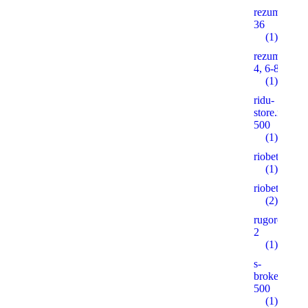
rezume2016
36
(1)
rezume2016
4, 6-8, 10
(1)
ridu-
store.ruonas
500
(1)
riobet5.pro
(1)
riobet5.xyz
(2)
rugorod.info
2
(1)
s-
brokeradg.r
500
(1)