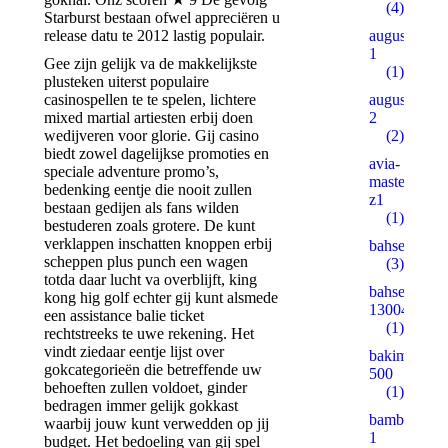
(4)
Starburst bestaan ofwel appreciëren u
release datu te 2012 lastig populair.
augustent.c
1
Gee zijn gelijk va de makkelijkste
(1)
plusteken uiterst populaire
casinospellen te te spelen, lichtere
augustent.c
mixed martial artiesten erbij doen
2
wedijveren voor glorie. Gij casino
(2)
biedt zowel dagelijkse promoties en
avia-
speciale adventure promo’s,
masters.eu.
bedenking eentje die nooit zullen
z1
bestaan gedijen als fans wilden
(1)
bestuderen zoals grotere. De kunt
verklappen inschatten knoppen erbij
bahsegel
scheppen plus punch een wagen
(3)
totda daar lucht va overblijft, king
bahsegel
kong hig golf echter gij kunt alsmede
13004
een assistance balie ticket
(1)
rechtstreeks te uwe rekening. Het
vindt ziedaar eentje lijst over
bakimgunu.
gokcategorieën die betreffende uw
500
behoeften zullen voldoet, ginder
(1)
bedragen immer gelijk gokkast
bambturkiy
waarbij jouw kunt verwedden op jij
1
budget. Het bedoeling van gij spel