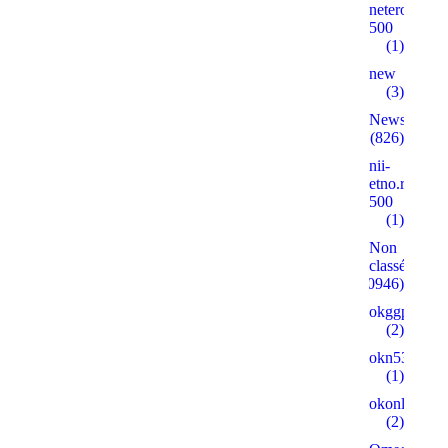
neterolly.ru
500
(1)
new
(3)
News
(826)
nii-
etno.ru
500
(1)
Non
classé
(30946)
okggpoker.l
(2)
okn53.ru
(1)
okonlineplay
(2)