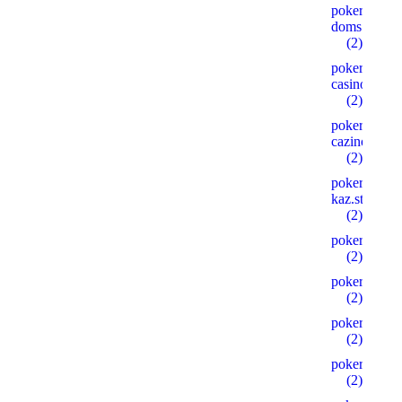
poker-
doms.store
(2)
pokerdom-
casino.digita
(2)
pokerdom-
cazino.ink
(2)
pokerdom-
kaz.store
(2)
pokerdom2.
(2)
pokerdom24
(2)
pokerdomkaz
(2)
pokerdomkaz
(2)