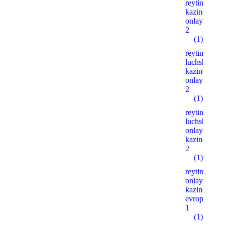
reyting-
kazino-
onlayn.xyz
2
(1)
reyting-
luchshih-
kazino-
onlayn.xyz
2
(1)
reyting-
luchshih-
onlayn-
kazino.xyz
2
(1)
reyting-
onlayn-
kazino-
evropy.xyz
1
(1)