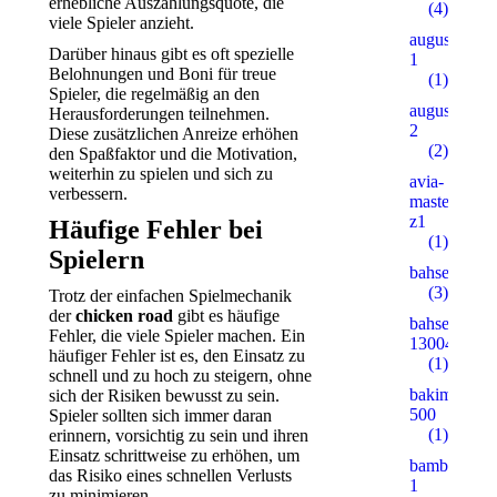
erhebliche Auszahlungsquote, die
(4)
viele Spieler anzieht.
augustent.c
Darüber hinaus gibt es oft spezielle
1
Belohnungen und Boni für treue
(1)
Spieler, die regelmäßig an den
augustent.c
Herausforderungen teilnehmen.
2
Diese zusätzlichen Anreize erhöhen
(2)
den Spaßfaktor und die Motivation,
weiterhin zu spielen und sich zu
avia-
verbessern.
masters.eu.
z1
Häufige Fehler bei
(1)
Spielern
bahsegel
(3)
Trotz der einfachen Spielmechanik
der
chicken road
gibt es häufige
bahsegel
Fehler, die viele Spieler machen. Ein
13004
häufiger Fehler ist es, den Einsatz zu
(1)
schnell und zu hoch zu steigern, ohne
bakimgunu.
sich der Risiken bewusst zu sein.
500
Spieler sollten sich immer daran
(1)
erinnern, vorsichtig zu sein und ihren
Einsatz schrittweise zu erhöhen, um
bambturkiy
das Risiko eines schnellen Verlusts
1
zu minimieren.