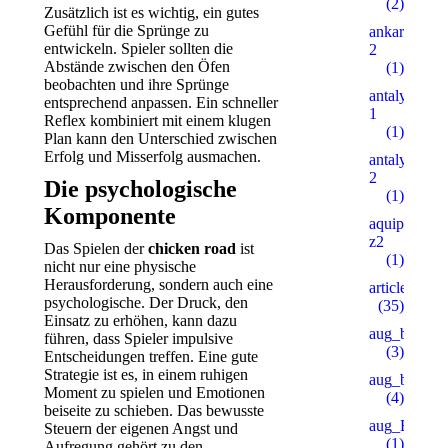
(2)
Zusätzlich ist es wichtig, ein gutes
Gefühl für die Sprünge zu
ankaratarotf
entwickeln. Spieler sollten die
2
Abstände zwischen den Öfen
(1)
beobachten und ihre Sprünge
antalyaeren
entsprechend anpassen. Ein schneller
1
Reflex kombiniert mit einem klugen
(1)
Plan kann den Unterschied zwischen
Erfolg und Misserfolg ausmachen.
antalyaeren
2
Die psychologische
(1)
Komponente
aquipesca.c
z2
Das Spielen der
chicken road
ist
(1)
nicht nur eine physische
Herausforderung, sondern auch eine
articles
psychologische. Der Druck, den
(35)
Einsatz zu erhöhen, kann dazu
aug_bh
führen, dass Spieler impulsive
(3)
Entscheidungen treffen. Eine gute
Strategie ist es, in einem ruhigen
aug_bt
Moment zu spielen und Emotionen
(4)
beiseite zu schieben. Das bewusste
aug_BY
Steuern der eigenen Angst und
(1)
Aufregung gehört zu den