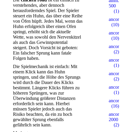
alhm.ru
verstehendes, aber dennoch
500
herausforderndes Spiel. Der Spieler
(1)
steuert ein Huhn, das über eine Reihe
ancor10
von Öfen hüpft. Jedes Mal, wenn das
(10)
Huhn erfolgreich über einen Ofen
springt, erhöht sich die aktuelle
ancor100
Wette, was sowohl den Nervenkitzel
(10)
als auch das Gewinnpotential
ancor15
steigert. Doch Vorsicht ist geboten:
(2)
Ein falscher Sprung kann fatale
Folgen haben.
ancor5
(1)
Die Spielmechanik ist einfach: Mit
einem Klick kann das Huhn
ancor500
springen, und die Höhe des Sprungs
(2)
wird durch die Dauer des Klicks
ancorall
bestimmt. Längere Klicks führen zu
(1)
höheren Sprüngen, was zur
Überwindung größerer Distanzen
ancorallZ
erforderlich sein kann. Hierbei
(16)
müssen Spieler jedoch auch das
Risiko beachten, da ein zu hoch
ancorallZ
gewählter Sprung ebenfalls
2000
gefährlich sein kann.
(2)