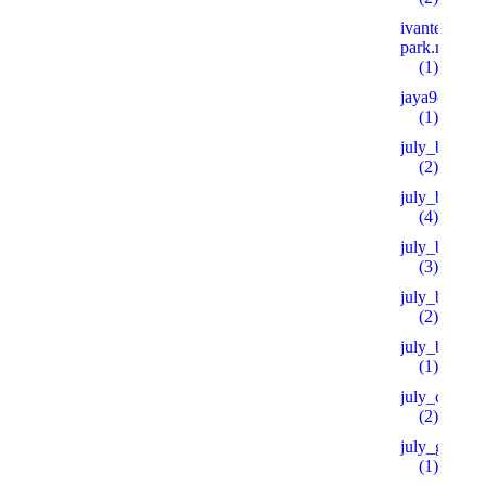
ivanteevka-
park.ru 600
(1)
jaya9casino
(1)
july_bh
(2)
july_bt
(4)
july_bt_s
(3)
july_btprod
(2)
july_by
(1)
july_ch
(2)
july_goo
(1)