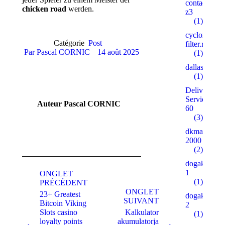
contactosilv
chicken road
werden.
z3
(1)
cyclone-
Catégorie
Post
filter.ru
Par
Pascal CORNIC
14 août 2025
(1)
dallaspalms
(1)
Delivery
Service
Auteur
Pascal CORNIC
60
(3)
dkmarino.ru
2000
(2)
Navigation
dogakentkr
1
de
ONGLET
(1)
PRÉCÉDENT
commentaire
ONGLET
23+ Greatest
dogakentkr
SUIVANT
Bitcoin Viking
2
Slots casino
Kalkulator
(1)
loyalty points
akumulatorja