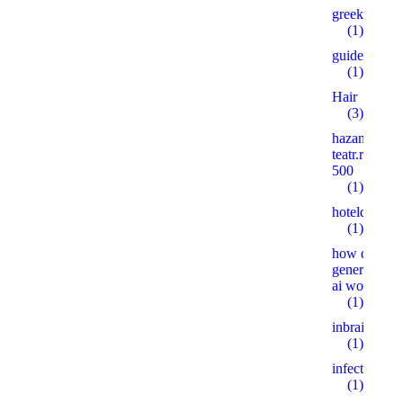
greekgirlsc
(1)
guide
(1)
Hair
(3)
hazanov-
teatr.ru
500
(1)
hoteldelafu
(1)
how does
generative
ai work
(1)
inbrain.uz
(1)
infectex.ru
(1)