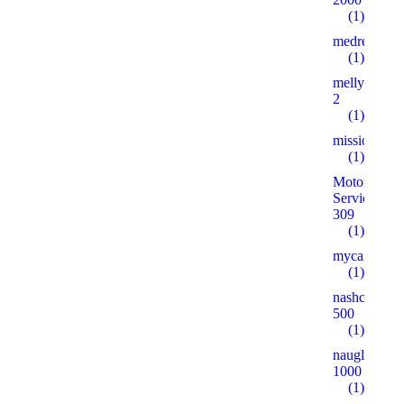
(1)
medreg75.r
(1)
mellyoitzl.o
2
(1)
missionagua
(1)
Motorcycle
Service
309
(1)
mycardbonu
(1)
nashclimat.r
500
(1)
nauglayh.ru
1000
(1)