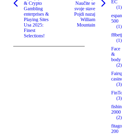
EC
& Crypto
Naučite se
Onglet
Onglet
(1)
Gambling
svoje stave
précédent
suivant
enterprises &
Pojdi nazaj
espanare.ru
Playing Sites
William
500
Usa 2025:
Mountain
(1)
Finest
f8betjinx.c
Selections!
(1)
Face
&
body
(2)
Fairspin-
casino
(3)
FinTech
(3)
fishingbaits.
2000
(2)
fitago.ru
200