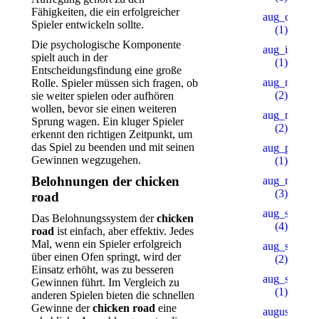
Fähigkeiten, die ein erfolgreicher
aug_ch_2
Spieler entwickeln sollte.
(1)
Die psychologische Komponente
aug_ipl
spielt auch in der
(1)
Entscheidungsfindung eine große
aug_mars
Rolle. Spieler müssen sich fragen, ob
(2)
sie weiter spielen oder aufhören
wollen, bevor sie einen weiteren
aug_mb_1
Sprung wagen. Ein kluger Spieler
(2)
erkennt den richtigen Zeitpunkt, um
das Spiel zu beenden und mit seinen
aug_pu_aip
Gewinnen wegzugehen.
(1)
Belohnungen der chicken
aug_rb
(3)
road
aug_sb
Das Belohnungssystem der
chicken
(4)
road
ist einfach, aber effektiv. Jedes
Mal, wenn ein Spieler erfolgreich
aug_slot_1
über einen Ofen springt, wird der
(2)
Einsatz erhöht, was zu besseren
aug_slot_3
Gewinnen führt. Im Vergleich zu
(1)
anderen Spielen bieten die schnellen
Gewinne der
chicken road
eine
august_pb