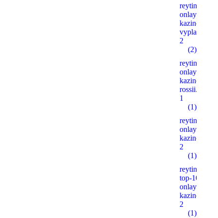
reyting-
onlayn-
kazino-po-
vyplatam.xy
2
(2)
reyting-
onlayn-
kazino-
rossii.xyz
1
(1)
reyting-
onlayn-
kazino.xyz
2
(1)
reyting-
top-10-
onlayn-
kazino.xyz
2
(1)