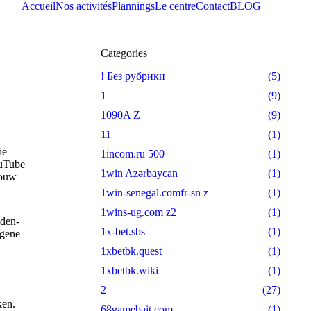
Accueil
Nos activités
Plannings
Le centre
Contact
BLOG
Categories
! Без рубрики
(5)
1
(9)
1090A Z
(9)
11
(1)
ie
1incom.ru 500
(1)
ouTube
1win Azərbaycan
(1)
jouw
1win-senegal.comfr-sn z
(1)
1wins-ug.com z2
(1)
aden-
1x-bet.sbs
(1)
egene
1xbetbk.quest
(1)
1xbetbk.wiki
(1)
2
(27)
ken.
68gamebait.com
(1)