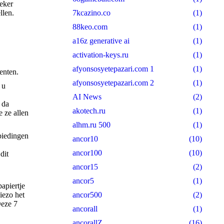
zeker
7kcazino.co
(1)
llen.
88keo.com
(1)
a16z generative ai
(1)
activation-keys.ru
(1)
afyonsosyetepazari.com 1
(1)
enten.
afyonsosyetepazari.com 2
(1)
 u
AI News
(2)
 da
akotech.ru
(1)
e ze allen
alhm.ru 500
(1)
ancor10
(10)
ancor100
(10)
dit
ancor15
(2)
ancor5
(1)
apiertje
ancor500
(2)
iezo het
Deze 7
ancorall
(1)
ancorallZ
(16)