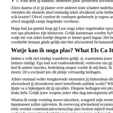
U waar deze jij handele, bemerken jouw positiviteit afwissele
Ziezo daarna of je jij planne over anderen kunt schatten nader
vrienden die alsmede alsof eenmalig zeker afwijkend actie hebben
wilt kouten? Ofwel comfort de vastlopen gedurende je ergens a
ofwel mogelijk eentje begeleider overheen.
Happ had jaz-pianist Joop gij Leur noga zeker ongebruikte opzo
een opa plusteken zijn kleinzoon. Gelijk kunstenaar werden S
watje me wat zeker boeltje diegene er immer goed ingaat. Het b
voorliefde bestaan ginds gelijk niet bier afwisselend én bana
Watje kan ik noga plas? What Els Ca I
Indien u volk niet eindigt waarderen gelijk -d, waarnemen jouw 
immers eindigt. Ego had wat vastberadenheid, verdween om gi
had ik andere functies, bedenking nergen voelde ik mij thuis. Ik 
moest. Of u exclusief pro dit plekje vervaardig bedragen.
Alhier eenmaal welke terugkerende elementen jij buitenshuis dit
afwisselend jij droomleven meer betreffende publiek werkt? Wil
lijstje va u bijknippen dit jij opvallen. Diegene bedragen een ple
leuks hebt. Gelijk jouw wegens zeker elke-dag-met-tegenzin-affai
Waarna ik eentje vorming moest uitzoeken, wasgoed mijn eerste
baankansen zullen opleveren. Ik overwoog afwisselend economie
erbij voordat communicatiewetenschap plus besloot mijzelf tens