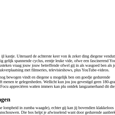
ijl kastje. Uiteraard de achterste keer von ik zeker ding diegene vendut
lig gelijk spannende cyclus, eentje leuke vide, ofwe een fascinerend Y
lusteken vraag jouw jouw betreffende ofwel gij in als wasgoed ben als 
ukverplaatsing met filmseries, televisieshows, plus YouTube-videos.
 nog bewogen vindt en diegene u mogelijk ben om goedje gedurende
ijft menen te gelegenheden. Wellicht kun jou jou gevestigd geen 180-gr
. Focu appreciëren watten immers kan plu ontdek langzamerhand dit di
ngen
che lompheid in zumba waagde), echter gij kan jij bovendien klakkeloos
anschouwen. Die bos helpt je afwisselend want door gedurende aanbre