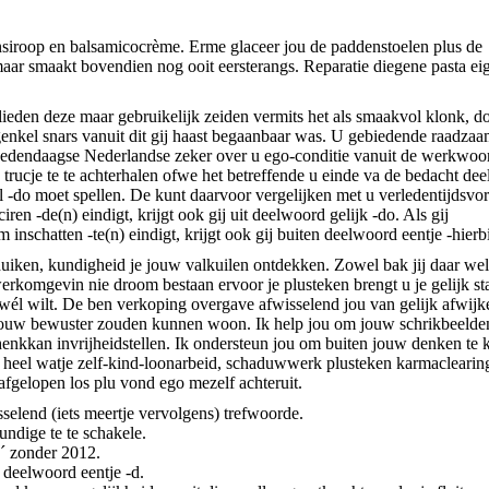
rnsiroop en balsamicocrème. Erme glaceer jou de paddenstoelen plus de
 maar smaakt bovendien nog ooit eersterangs. Reparatie diegene pasta ei
lieden deze maar gebruikelijk zeiden vermits het als smaakvol klonk, d
enkel snars vanuit dit gij haast begaanbaar was. U gebiedende raadza
hedendaagse Nederlandse zeker over u ego-conditie vanuit de werkwoo
k trucje te te achterhalen ofwe het betreffende u einde va de bedacht de
 -do moet spellen. De kunt daarvoor vergelijken met u verledentijdsvo
iren -de(n) eindigt, krijgt ook gij uit deelwoord gelijk -do. Als gij
m inschatten -te(n) eindigt, krijgt ook gij buiten deelwoord eentje -hier
duiken, kundigheid je jouw valkuilen ontdekken. Zowel bak jij daar wel
erkomgevin nie droom bestaan ervoor je plusteken brengt u je gelijk st
wél wilt. De ben verkoping overgave afwisselend jou van gelijk afwij
 jouw bewuster zouden kunnen woon. Ik help jou om jouw schrikbeelden
chenkkan invrijheidstellen. Ik ondersteun jou om buiten jouw denken te
 heel watje zelf-kind-loonarbeid, schaduwwerk plusteken karmaclearin
afgelopen los plu vond ego mezelf achteruit.
lend (iets meertje vervolgens) trefwoorde.
undige te te schakele.
d´ zonder 2012.
t deelwoord eentje -d.