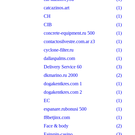
catcazinos.art
(1)
CH
(1)
CIB
(1)
concrete-equipment.ru 500
(1)
contactosilvestre.com.ar z3
(1)
cyclone-filter.ru
(1)
dallaspalms.com
(1)
Delivery Service 60
(3)
dkmarino.ru 2000
(2)
dogakentkres.com 1
(1)
dogakentkres.com 2
(1)
EC
(1)
espanare.rubonusi 500
(1)
f8betjinx.com
(1)
Face & body
(2)
Fairspin-casino
(3)