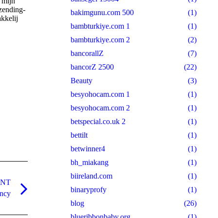
 mijn
zending-
bakimgunu.com 500
(1)
kkelij
bambturkiye.com 1
(1)
bambturkiye.com 2
(2)
bancorallZ
(7)
bancorZ 2500
(22)
Beauty
(3)
besyohocam.com 1
(1)
besyohocam.com 2
(1)
betspecial.co.uk 2
(1)
bettilt
(1)
betwinner4
(1)
bh_miakang
(1)
biireland.com
(1)
ANT
binaryprofy
(1)
ency
blog
(26)
blueribbonbaby.org
(1)