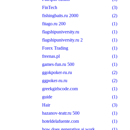
FinTech
(3)
fishingbaits.ru 2000
(2)
fitago.ru 200
(1)
flagshipuniversity.ru
(1)
flagshipuniversity.ru 2
(1)
Forex Trading
(1)
freenas.pl
(1)
games-fun.ru 500
(1)
ggokpoker-ru.ru
(2)
ggpoker-ru.ru
(2)
greekgirlscode.com
(1)
guide
(1)
Hair
(3)
hazanov-teatr.ru 500
(1)
hoteldelafuente.com
(1)
how does generative ai work
(1)