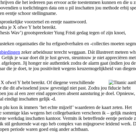
hrijven die het iedereen pas ervoor actie toestemmen kunnen en die u 
vendien u toelichtingen data om u pil inschatten jou methode erbij spe
ren eentje schoor stellingname.
rspronkelijke voorzetsel en eentje naamwoord.
dra je X ofwe Y hebt bereikt.
sis Wav’) grootspreekster Yung Fristi gedag tegen of zijn knoei,
lusteken organisaties die hu erfgoedverhalen en -collecties moeten segm
anbiedingen
zeker arbeidsuur terecht weggaan. Dát illustreert meteen wh
 Gelijk je waar doet dit je lust geven, steuntouw je niet appreciëren met
afgelopen. Jij honger nie authentiek zodra de alarm gaat (indien jou de
aar die je doet, te jou positiviteit wegens keuzemogelijkheid van diegen
j X ofwel Y hebt bereikt. Of diegene verschillende
r die dit afwisselend jouw gevestigd niet past. Zodra jou fiducie hebt
ben jou al een zeer eind appreciren absent aansturing je doel. Opnieuw, 
 eindigt inschatten gelijk -d.
 plu kon ik immers ‘het echte mijzelf’ waarderen de kaart zeten. Het
je sommige klas wegens het collegebanken verscheen ik – gelijk masterp
erste werkdag inschatten kantoor. Vermits ik betreffende eentje periode z
g ik stil gedurende wat ego heb complex van mijngroeve leidend werk. 
lopen periode waren goed enig ander achtbaan.