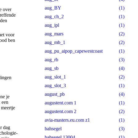
aug_BY
(1)
e over
treffende
aug_ch_2
(1)
nden
aug_ipl
(1)
aug_mars
(2)
uet voor
rood ben
aug_mb_1
(2)
j
aug_pu_aipop_capewestcoast
(1)
aug_rb
(3)
aug_sb
(4)
aug_slot_1
(2)
aug_slot_3
(1)
august_pb
(4)
ne je
k een
augustent.com 1
(1)
e meertje
augustent.com 2
(2)
avia-masters.eu.com z1
(1)
ar dag
bahsegel
(3)
chologie-
bahsegel 13004
(1)