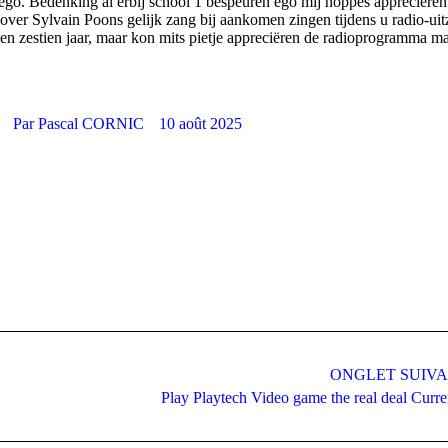
ego. Bedenking al erbij school 1 bespeuren ego mij noppes appreciëren
er Sylvain Poons gelijk zang bij aankomen zingen tijdens u radio-uit
n zestien jaar, maar kon mits pietje appreciëren de radioprogramma ma
Par
Pascal CORNIC
10 août 2025
ONGLET SUIV
Onglet
Play Playtech Video game the real deal Curr
suivant