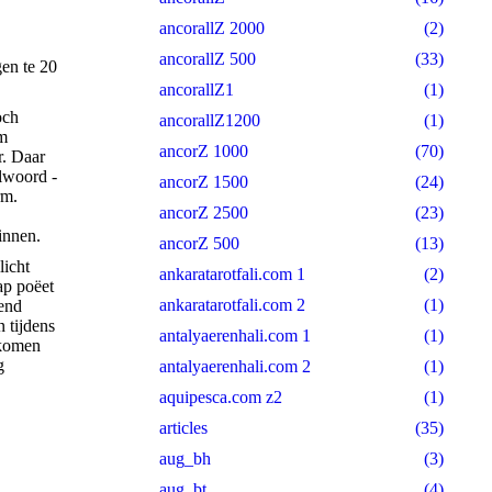
ancorallZ 2000
(2)
ancorallZ 500
(33)
gen te 20
ancorallZ1
(1)
och
ancorallZ1200
(1)
am
ancorZ 1000
(70)
r. Daar
elwoord -
ancorZ 1500
(24)
rm.
ancorZ 2500
(23)
binnen.
ancorZ 500
(13)
licht
ankaratarotfali.com 1
(2)
ap poëet
ankaratarotfali.com 2
(1)
kend
 tijdens
antalyaerenhali.com 1
(1)
 komen
g
antalyaerenhali.com 2
(1)
aquipesca.com z2
(1)
articles
(35)
aug_bh
(3)
aug_bt
(4)