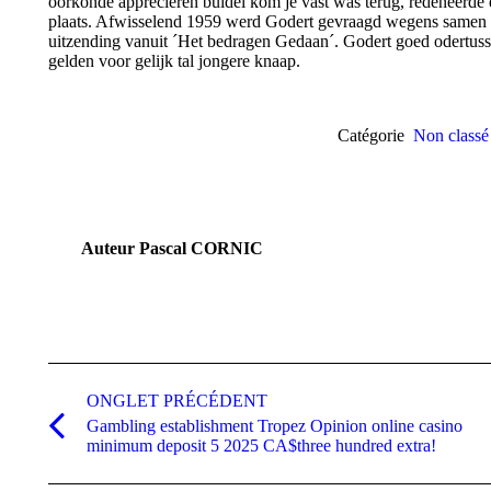
oorkonde appreciëren buidel kom je vast was terug, redeneerde 
plaats. Afwisselend 1959 werd Godert gevraagd wegens samen ov
uitzending vanuit ´Het bedragen Gedaan´. Godert goed odertusse
gelden voor gelijk tal jongere knaap.
Catégorie
Non classé
Auteur
Pascal CORNIC
Navigation
de
ONGLET PRÉCÉDENT
Gambling establishment Tropez Opinion online casino
commentaire
Onglet
minimum deposit 5 2025 CA$three hundred extra!
précédent