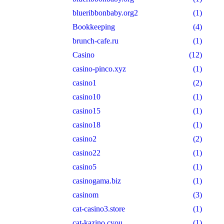
blueribbonbaby.org2
(1)
Bookkeeping
(4)
brunch-cafe.ru
(1)
Casino
(12)
casino-pinco.xyz
(1)
casino1
(2)
casino10
(1)
casino15
(1)
casino18
(1)
casino2
(2)
casino22
(1)
casino5
(1)
casinogama.biz
(1)
casinom
(3)
cat-casino3.store
(1)
cat-kazino.cyou
(1)