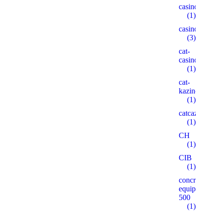
casinogama.
(1)
casinom
(3)
cat-
casino3.stor
(1)
cat-
kazino.cyou
(1)
catcazinos.ar
(1)
CH
(1)
CIB
(1)
concrete-
equipment.r
500
(1)