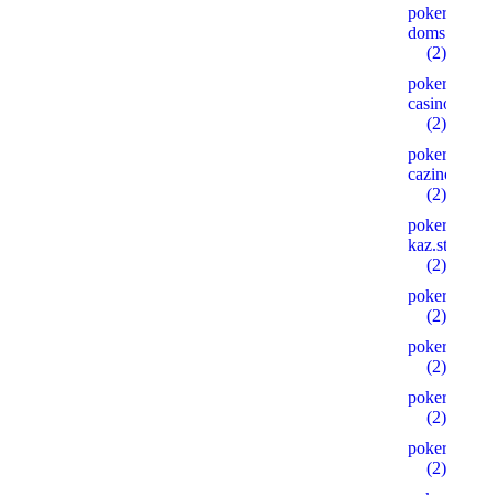
poker-
doms.store
(2)
pokerdom-
casino.digita
(2)
pokerdom-
cazino.ink
(2)
pokerdom-
kaz.store
(2)
pokerdom2.
(2)
pokerdom24
(2)
pokerdomkaz
(2)
pokerdomkaz
(2)