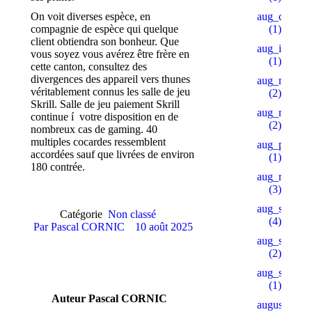
On voit diverses espèce, en
aug_ch_2
compagnie de espèce qui quelque
(1)
client obtiendra son bonheur. Que
aug_ipl
vous soyez vous avérez être frère en
(1)
cette canton, consultez des
divergences des appareil vers thunes
aug_mars
véritablement connus les salle de jeu
(2)
Skrill. Salle de jeu paiement Skrill
aug_mb_1
continue í votre disposition en de
(2)
nombreux cas de gaming. 40
multiples cocardes ressemblent
aug_pu_aip
accordées sauf que livrées de environ
(1)
180 contrée.
aug_rb
(3)
aug_sb
Catégorie
Non classé
(4)
Par
Pascal CORNIC
10 août 2025
aug_slot_1
(2)
aug_slot_3
(1)
Auteur
Pascal CORNIC
august_pb