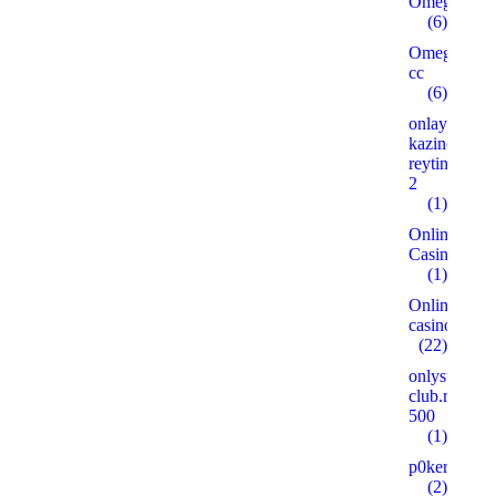
Omegle
(6)
Omegle
cc
(6)
onlayn-
kazino-
reyting.xyz
2
(1)
Online
Casino
(1)
Online
casinos
(22)
onlysushi-
club.ru
500
(1)
p0kerdom.w
(2)