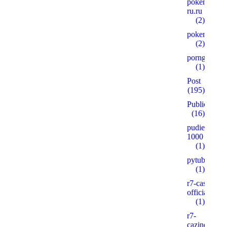
pokerplay-
ru.ru
(2)
pokervdom.
(2)
porngames
(1)
Post
(195)
Public
(16)
pudie.ru
1000
(1)
pytube.io5
(1)
r7-casino-
official2.xyz
(1)
r7-
cazinos.xyz