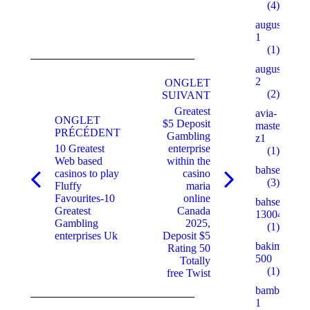
(4)
augustent.c
1
(1)
Navigation
augustent.c
2
de
ONGLET
(2)
SUIVANT
commentaire
Greatest
avia-
ONGLET
$5 Deposit
masters.eu.
PRÉCÉDENT
Gambling
z1
10 Greatest
enterprise
(1)
Web based
within the
bahsegel
casinos to play
casino
(3)
Onglet
Onglet
Fluffy
maria
précédent
suivant
Favourites-10
online
bahsegel
Greatest
Canada
13004
Gambling
2025,
(1)
enterprises Uk
Deposit $5
bakimgunu.
Rating 50
500
Totally
(1)
free Twist
bambturkiy
1