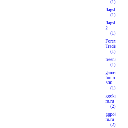
(1)
flagshipuniv
(1)
flagshipuniv
2
(1)
Forex
Trading
(1)
freenas.pl
(1)
games-
fun.ru
500
(1)
ggokpoker-
ru.ru
(2)
ggpoker-
ru.ru
(2)