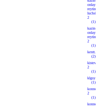
kazino-
onlayn-
reyting-
luchshih.xy
2
(1)
kazino-
onlayn-
reyting.xyz
2
(1)
kentt.xyz
(2)
kistevoytre
2
(1)
klgsystel.c
(1)
konnersant.
2
(1)
konnersant.