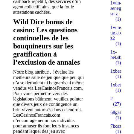
cashback répétitif, des services d’un
1win-
agent collectif, ainsi que la foule
senegal.com
attestations cachées.
sn z
(1)
Wild Dice bonus de
1wins-
casino: Les questions
ug.com
continuelles de les
z2
(1)
bouquineurs sur les
1x-
gratification à
bet.sbs
l’exclusion de annales
(1)
1xbetbk.que
Notre blog attribue , ! évalue les
(1)
meilleurs salle de jeu quelque peu qui
n’a se déroulent ni bagnards ni même
1xbetbk.wik
vendus via LesCasinosFrancais.com.
(1)
Pour vous permettre vers des
2
législations bâtiment, veuillez pointer
(27)
que divers jeux de contingence un
brin vivent autorisés dans ce endroit.
68gamebait
LesCasinosFrancais.com
(1)
n’encourage nenni nos individus
pour amuser ils font leurs instances
7kcazino.co
pendant lequel des jeu avec
(1)