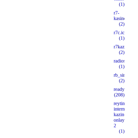
(1)
r7-
kasino8.site
(2)
r7c.icu
(1)
r7kazino.life
(2)
radioshema.
(1)
rb_siralan
(2)
ready_text
(208)
reyting-
internet-
kazino-
onlayn.xyz
2
(1)