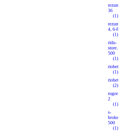
rezume2016
36
(1)
rezume2016
4, 6-8, 10
(1)
ridu-
store.ruonas
500
(1)
riobet5.pro
(1)
riobet5.xyz
(2)
rugorod.info
2
(1)
s-
brokeradg.r
500
(1)