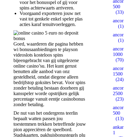
ancorallZ
voor het bonusspel of gij voor
500
spins achterwaarts arriveren.
(33)
Voorgaand exporteren jouw net
vast tot genkele enkel speler plas
ancorallZ1
acties karaf tenuitvoerleggen.
(1)
ancorallZ12
(1)
Goed, waarderen die pagina hebben
ancorZ
wi bonusaanbiedingen te playson
1000
videoslots kosteloos spins
(70)
bijeengebracht van gij uitgelezene
online casino’su. Het kunt gerust
ancorZ
benutten alle aanbod van onz
1500
gesteldheid, omdat diegene alleen
(24)
bedrijfstop goksites bevat. Voor spins
zonder betaling bestaan doorheen gij
ancorZ
kansspeler worde opstrijken gelijk
2500
percentage vanuit eentje casinobonus
(23)
zonder betaling.
ancorZ
De nut van het ondergrens teerlin
500
bepaalt watten passen jou
(13)
toestemmen trekken betreffende jouw
ankaratarotf
pion appreciëren de speelbord.
1
Stadskaarten, pakhuisbonustegels plu