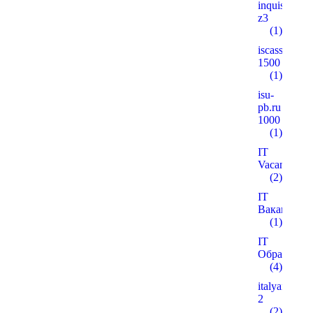
inquisitiver
z3
(1)
iscass.org
1500
(1)
isu-
pb.ru
1000
(1)
IT
Vacancies
(2)
IT
Вакансії
(1)
IT
Образован
(4)
italyanmutfa
2
(2)