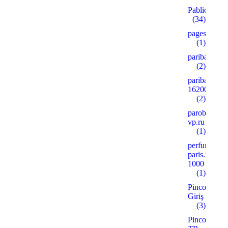
Pablic
(34)
pages
(1)
paribahis
(2)
paribahis
16200
(2)
parobar-
vp.ru
(1)
perfume-
paris.ru
1000
(1)
Pinco
Giriş
(3)
Pinco