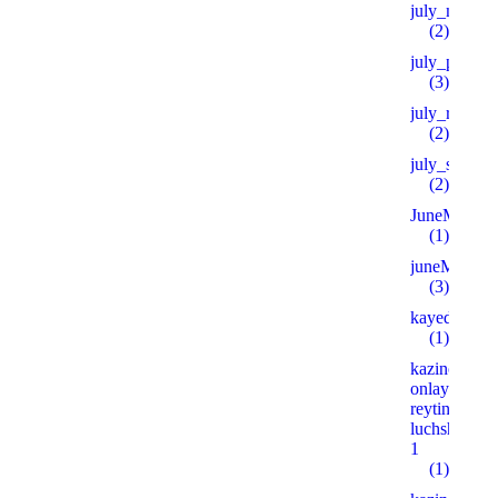
july_mb
(2)
july_pb
(3)
july_rb
(2)
july_sb
(2)
JuneMARS
(1)
juneMB
(3)
kayedstudio
(1)
kazino-
onlayn-
reyting-
luchshih.xy
1
(1)