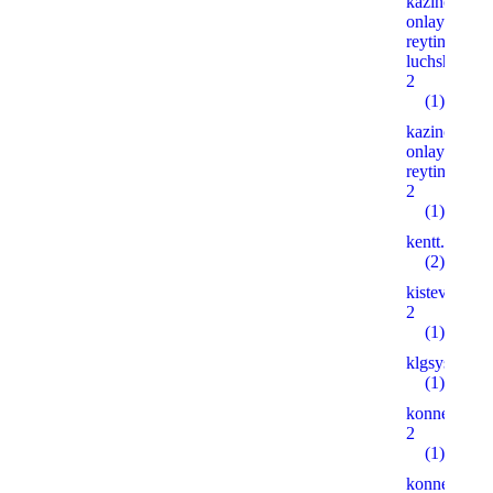
kazino-
onlayn-
reyting-
luchshih.xy
2
(1)
kazino-
onlayn-
reyting.xyz
2
(1)
kentt.xyz
(2)
kistevoytre
2
(1)
klgsystel.c
(1)
konnersant.
2
(1)
konnersant.