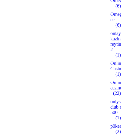
Omegle
(6)
Omegle
cc
(6)
onlayn-
kazino-
reyting.xyz
2
(1)
Online
Casino
(1)
Online
casinos
(22)
onlysushi-
club.ru
500
(1)
p0kerdom.w
(2)