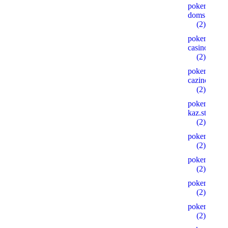
poker-
doms.store
(2)
pokerdom-
casino.digita
(2)
pokerdom-
cazino.ink
(2)
pokerdom-
kaz.store
(2)
pokerdom2.
(2)
pokerdom24
(2)
pokerdomkaz
(2)
pokerdomkaz
(2)