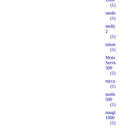
(1)
medreg75.r
(1)
mellyoitzl.o
2
(1)
missionagua
(1)
Motorcycle
Service
309
(1)
mycardbonu
(1)
nashclimat.r
500
(1)
nauglayh.ru
1000
(1)