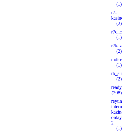
(1)
r7-
kasino8.site
(2)
r7c.icu
(1)
r7kazino.life
(2)
radioshema.
(1)
rb_siralan
(2)
ready_text
(208)
reyting-
internet-
kazino-
onlayn.xyz
2
(1)