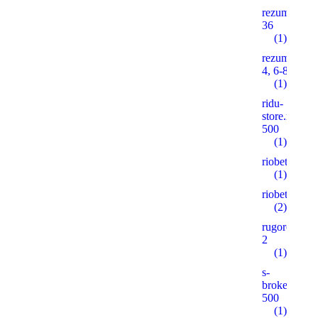
rezume2016
36
(1)
rezume2016
4, 6-8, 10
(1)
ridu-
store.ruonas
500
(1)
riobet5.pro
(1)
riobet5.xyz
(2)
rugorod.info
2
(1)
s-
brokeradg.r
500
(1)