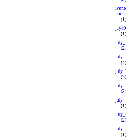
ivanteevka-
park.ru 600
(1)
jaya9casino
(1)
july_bh
(2)
july_bt
(4)
july_bt_s
(3)
july_btprod
(2)
july_by
(1)
july_ch
(2)
july_goo
(1)