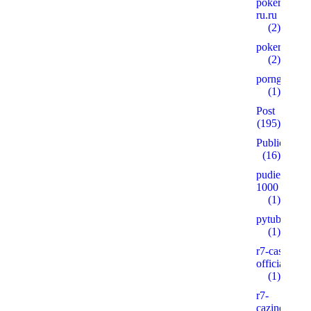
pokerplay-
ru.ru
(2)
pokervdom.
(2)
porngames
(1)
Post
(195)
Public
(16)
pudie.ru
1000
(1)
pytube.io5
(1)
r7-casino-
official2.xyz
(1)
r7-
cazinos.xyz