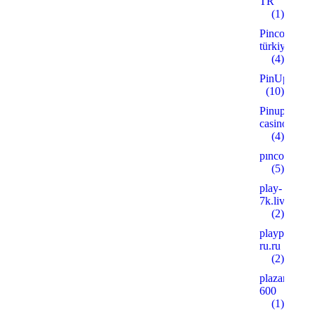
TR
(1)
Pinco
türkiye
(4)
PinUp
(10)
Pinup
casino
(4)
pınco
(5)
play-
7k.live
(2)
playpoker-
ru.ru
(2)
plazanshop.
600
(1)