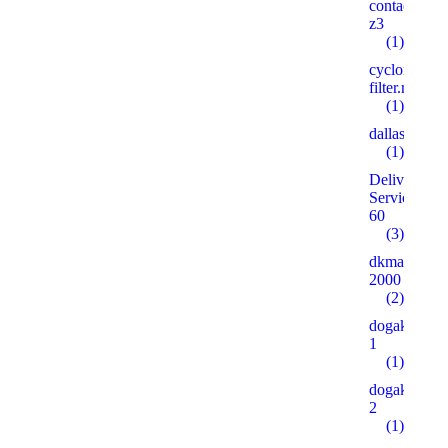
contactosilv
z3
(1)
cyclone-
filter.ru
(1)
dallaspalms
(1)
Delivery
Service
60
(3)
dkmarino.ru
2000
(2)
dogakentkr
1
(1)
dogakentkr
2
(1)