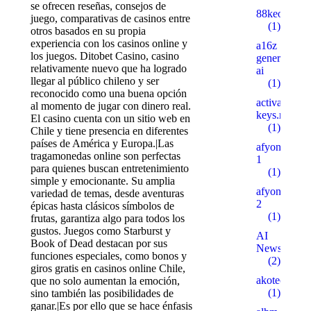
se ofrecen reseñas, consejos de
88keo.com
juego, comparativas de casinos entre
(1)
otros basados en su propia
experiencia con los casinos online y
a16z
los juegos. Ditobet Casino, casino
generative
relativamente nuevo que ha logrado
ai
llegar al público chileno y ser
(1)
reconocido como una buena opción
activation-
al momento de jugar con dinero real.
keys.ru
El casino cuenta con un sitio web en
(1)
Chile y tiene presencia en diferentes
países de América y Europa.|Las
afyonsosyet
tragamonedas online son perfectas
1
para quienes buscan entretenimiento
(1)
simple y emocionante. Su amplia
afyonsosyet
variedad de temas, desde aventuras
2
épicas hasta clásicos símbolos de
(1)
frutas, garantiza algo para todos los
gustos. Juegos como Starburst y
AI
Book of Dead destacan por sus
News
funciones especiales, como bonos y
(2)
giros gratis en casinos online Chile,
akotech.ru
que no solo aumentan la emoción,
(1)
sino también las posibilidades de
ganar.|Es por ello que se hace énfasis