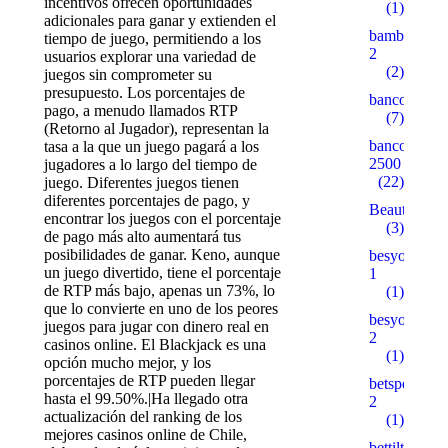
incentivos ofrecen oportunidades
(1)
adicionales para ganar y extienden el
bambturkiy
tiempo de juego, permitiendo a los
2
usuarios explorar una variedad de
(2)
juegos sin comprometer su
presupuesto. Los porcentajes de
bancorallZ
pago, a menudo llamados RTP
(7)
(Retorno al Jugador), representan la
bancorZ
tasa a la que un juego pagará a los
2500
jugadores a lo largo del tiempo de
(22)
juego. Diferentes juegos tienen
diferentes porcentajes de pago, y
Beauty
encontrar los juegos con el porcentaje
(3)
de pago más alto aumentará tus
posibilidades de ganar. Keno, aunque
besyohocam
un juego divertido, tiene el porcentaje
1
de RTP más bajo, apenas un 73%, lo
(1)
que lo convierte en uno de los peores
besyohocam
juegos para jugar con dinero real en
2
casinos online. El Blackjack es una
(1)
opción mucho mejor, y los
porcentajes de RTP pueden llegar
betspecial.c
hasta el 99.50%.|Ha llegado otra
2
actualización del ranking de los
(1)
mejores casinos online de Chile,
bettilt