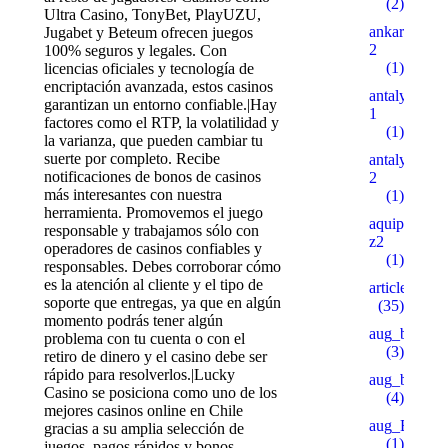
(2)
Ultra Casino, TonyBet, PlayUZU,
ankaratarotf
Jugabet y Beteum ofrecen juegos
2
100% seguros y legales. Con
(1)
licencias oficiales y tecnología de
encriptación avanzada, estos casinos
antalyaeren
garantizan un entorno confiable.|Hay
1
factores como el RTP, la volatilidad y
(1)
la varianza, que pueden cambiar tu
suerte por completo. Recibe
antalyaeren
notificaciones de bonos de casinos
2
más interesantes con nuestra
(1)
herramienta. Promovemos el juego
aquipesca.c
responsable y trabajamos sólo con
z2
operadores de casinos confiables y
(1)
responsables. Debes corroborar cómo
es la atención al cliente y el tipo de
articles
soporte que entregas, ya que en algún
(35)
momento podrás tener algún
aug_bh
problema con tu cuenta o con el
(3)
retiro de dinero y el casino debe ser
rápido para resolverlos.|Lucky
aug_bt
Casino se posiciona como uno de los
(4)
mejores casinos online en Chile
aug_BY
gracias a su amplia selección de
(1)
juegos, pagos rápidos y bonos