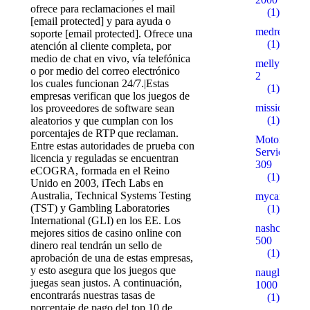
ofrece para reclamaciones el mail
(1)
[email protected] y para ayuda o
medreg75.r
soporte [email protected]. Ofrece una
(1)
atención al cliente completa, por
medio de chat en vivo, vía telefónica
mellyoitzl.o
o por medio del correo electrónico
2
los cuales funcionan 24/7.|Estas
(1)
empresas verifican que los juegos de
missionagua
los proveedores de software sean
(1)
aleatorios y que cumplan con los
porcentajes de RTP que reclaman.
Motorcycle
Entre estas autoridades de prueba con
Service
licencia y reguladas se encuentran
309
eCOGRA, formada en el Reino
(1)
Unido en 2003, iTech Labs en
Australia, Technical Systems Testing
mycardbonu
(TST) y Gambling Laboratories
(1)
International (GLI) en los EE. Los
nashclimat.r
mejores sitios de casino online con
500
dinero real tendrán un sello de
(1)
aprobación de una de estas empresas,
y esto asegura que los juegos que
nauglayh.ru
juegas sean justos. A continuación,
1000
encontrarás nuestras tasas de
(1)
porcentaje de pago del top 10 de