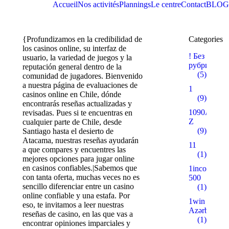
Accueil
Nos activités
Plannings
Le centre
Contact
BLOG
{Profundizamos en la credibilidad de
Categories
los casinos online, su interfaz de
! Без
usuario, la variedad de juegos y la
рубрики
reputación general dentro de la
(5)
comunidad de jugadores. Bienvenido
a nuestra página de evaluaciones de
1
casinos online en Chile, dónde
(9)
encontrarás reseñas actualizadas y
1090A
revisadas. Pues si te encuentras en
Z
cualquier parte de Chile, desde
(9)
Santiago hasta el desierto de
Atacama, nuestras reseñas ayudarán
11
a que compares y encuentres las
(1)
mejores opciones para jugar online
en casinos confiables.|Sabemos que
1incom.ru
con tanta oferta, muchas veces no es
500
sencillo diferenciar entre un casino
(1)
online confiable y una estafa. Por
1win
eso, te invitamos a leer nuestras
Azərbaycan
reseñas de casino, en las que vas a
(1)
encontrar opiniones imparciales y