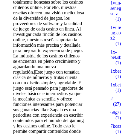
totalmente honestas sobre los casinos
1win-
chilenos online. Por ello, nuestras
senegal.com
reseñas ofrecen una visión meticulosa
sn z
de la diversidad de juegos, los
(1)
proveedores de software y la calidad
1wins-
de juego de cada casino en línea. Al
ug.com
investigar cada rincón de los casinos
z2
online, nuestras reseñas aportan la
(1)
información más precisa y detallada
para mejorar tu experiencia de juego.
1x-
La industria de los casinos chilenos
bet.sbs
se encuentra en pleno crecimiento y
(1)
aguardando una nueva
1xbetbk.que
regulación.|Este juego con temática
(1)
clásica de números y frutas cuenta
con un diseño simple y agradable. El
1xbetbk.wik
juego está pensado para jugadores de
(1)
niveles básicos e intermedios ya que
2
la mecánica es sencilla y ofrece
(27)
funciones interesantes para potenciar
sus ganancias. Iker Zapata es una
68gamebait
periodista con experiencia en escribir
(1)
contenidos para el mundo del gaming
y los casinos online. Todo esto le
7kcazino.co
permite compartir contenidos donde
(1)