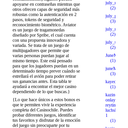
july_mb
apoyarse en contraseñas mientras que
(2)
otros ofrecen capas de seguridad más
robustas como la autenticación en 2
july_pb
pasos, tokens de seguridad y
(3)
reconocimiento biométrico. Aviator
july_rb
es un juego de tragamonedas
(2)
diseñado por Spribe, el cual cuenta
con una propuesta innovadora y
july_sb
variada. Se trata de un juego de
(2)
multijugadores que permite que
JuneMARS
varias personas puedan jugar al
(1)
mismo tiempo. Este está pensado
para que los jugadores puedan en un
juneMB
determinado tiempo prever cuándo se
(3)
estrellará el avión para poder retirar
sus ganancias antes. Esta tabla te
kayedstudio
ayudará a encontrar el mejor casino
(1)
dependiendo de lo que buscas.}
kazino-
{Lo que hace únicos a estos bonos es
onlayn-
que te permiten vivir la experiencia
reyting-
completa del Casinochile. Puedes
luchshih.xy
probar diferentes juegos, identificar
1
tus favoritos y disfrutar de la emoción
(1)
del juego sin preocuparte por tu