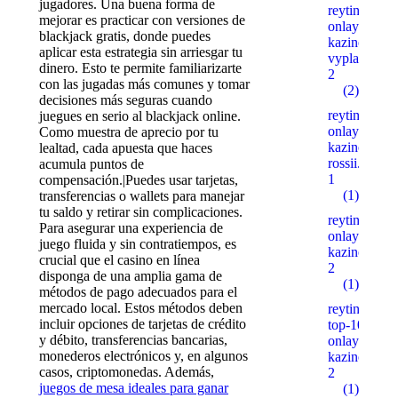
jugadores. Una buena forma de
reyting-
mejorar es practicar con versiones de
onlayn-
blackjack gratis, donde puedes
kazino-po-
aplicar esta estrategia sin arriesgar tu
vyplatam.xy
dinero. Esto te permite familiarizarte
2
con las jugadas más comunes y tomar
(2)
decisiones más seguras cuando
reyting-
juegues en serio al blackjack online.
onlayn-
Como muestra de aprecio por tu
kazino-
lealtad, cada apuesta que haces
rossii.xyz
acumula puntos de
1
compensación.|Puedes usar tarjetas,
(1)
transferencias o wallets para manejar
tu saldo y retirar sin complicaciones.
reyting-
Para asegurar una experiencia de
onlayn-
juego fluida y sin contratiempos, es
kazino.xyz
crucial que el casino en línea
2
disponga de una amplia gama de
(1)
métodos de pago adecuados para el
mercado local. Estos métodos deben
reyting-
incluir opciones de tarjetas de crédito
top-10-
y débito, transferencias bancarias,
onlayn-
monederos electrónicos y, en algunos
kazino.xyz
casos, criptomonedas. Además,
2
juegos de mesa ideales para ganar
(1)