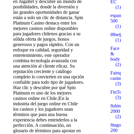
en JugaBet y descubre un mundo de
EC
posibilidades, donde la diversión y
(1)
las grandes oportunidades de ganar
espanare.ru
están a solo un clic de distancia. Spin
500
Platinum Casino destaca entre los
(1)
mejores casinos online disponibles
para jugadores chilenos gracias a su
f8betjinx.c
sólida oferta de juegos, bonos
(1)
generosos y pagos rápidos. Con un
Face
enfoque en calidad, seguridad y
&
entretenimiento, este operador
body
combina tecnología avanzada con
(2)
una atención al cliente eficaz. Su
reputación creciente y catálogo
Fairspin-
completo lo convierten en una opción
casino
confiable para todo tipo de jugadores.
(3)
Haz clic y descubre por qué Spin
FinTech
Platinum es uno de los mejores
(3)
casinos online en Chile.|En la
industria del juego online en Chile
fishingbaits.
los casinos y los jugadores usan
2000
términos que para una buena
(2)
experiencia debes entenderlos a la
fitago.ru
perfección. A continuación, un
200
glosario de términos para apostar en