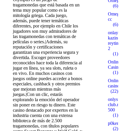
Omegle
tragamonedas que está basada en un
(6)
tema muy popular como es la
Omegle
mitología griega. Cada juego,
cc
además, puede tener temáticas
(6)
diferentes, por ejemplo en Chile los
jugadores son muy admiradores de
onlayn-
las tragamonedas con temáticas de
kazino-
películas o series.|Además, su
reyting.xyz
reputación y certificaciones
2
garantizan una experiencia segura y
(1)
divertida. Escoger proveedores
Online
reconocidos hace toda la diferencia al
Casino
jugar en línea, ya sea slots, ruleta o
(1)
en vivo. En muchos casinos con
juegos online puedes acceder a bonos
Online
especiales, cashback y otros premios
casinos
que mejoran mientras más
(22)
juegas.|Con un clic, estarás
onlysushi-
explorando la emoción del operador
club.ru
sin poner en riesgo tu dinero. Este
500
casino destacado por expertos en la
(1)
industria cuenta con una extensa
biblioteca de más de 2.500
p0kerdom.w
tragamonedas, con títulos populares
(2)