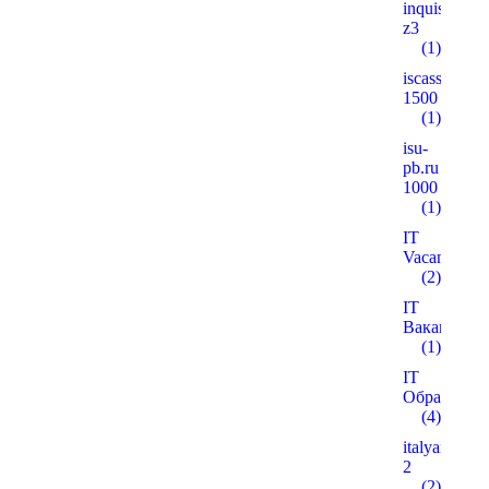
inquisitiver
z3
(1)
iscass.org
1500
(1)
isu-
pb.ru
1000
(1)
IT
Vacancies
(2)
IT
Вакансії
(1)
IT
Образован
(4)
italyanmutfa
2
(2)