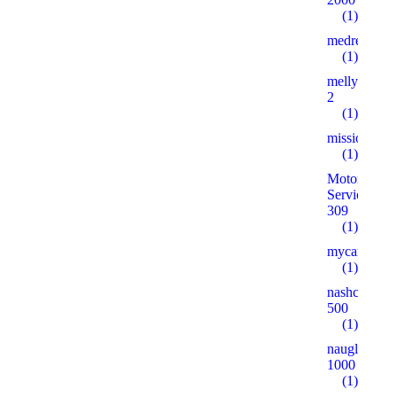
(1)
medreg75.r
(1)
mellyoitzl.o
2
(1)
missionagua
(1)
Motorcycle
Service
309
(1)
mycardbonu
(1)
nashclimat.r
500
(1)
nauglayh.ru
1000
(1)