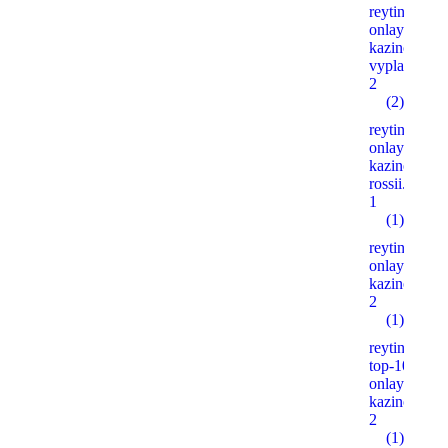
reyting-
onlayn-
kazino-po-
vyplatam.xy
2
(2)
reyting-
onlayn-
kazino-
rossii.xyz
1
(1)
reyting-
onlayn-
kazino.xyz
2
(1)
reyting-
top-10-
onlayn-
kazino.xyz
2
(1)