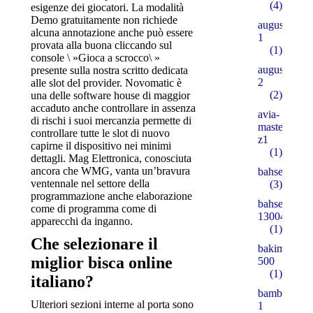
(4)
esigenze dei giocatori. La modalità
Demo gratuitamente non richiede
augustent.c
alcuna annotazione anche può essere
1
provata alla buona cliccando sul
(1)
console \ »Gioca a scrocco\ »
augustent.c
presente sulla nostra scritto dedicata
2
alle slot del provider. Novomatic è
(2)
una delle software house di maggior
accaduto anche controllare in assenza
avia-
di rischi i suoi mercanzia permette di
masters.eu.
controllare tutte le slot di nuovo
z1
capirne il dispositivo nei minimi
(1)
dettagli. Mag Elettronica, conosciuta
ancora che WMG, vanta un’bravura
bahsegel
ventennale nel settore della
(3)
programmazione anche elaborazione
bahsegel
come di programma come di
13004
apparecchi da inganno.
(1)
Che selezionare il
bakimgunu.
miglior bisca online
500
(1)
italiano?
bambturkiy
Ulteriori sezioni interne al porta sono
1