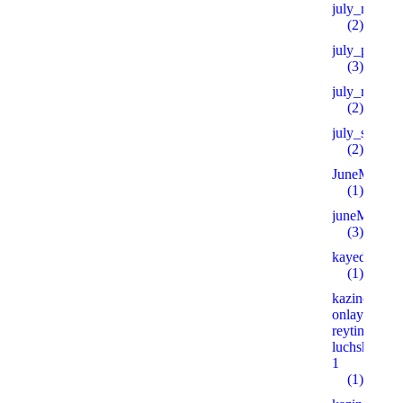
july_mb
(2)
july_pb
(3)
july_rb
(2)
july_sb
(2)
JuneMARS
(1)
juneMB
(3)
kayedstudio
(1)
kazino-
onlayn-
reyting-
luchshih.xy
1
(1)