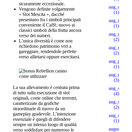
sicuramente eccezionale.
aug_ch_2
Vengono definite volgarmente
(1)
« Slot Mescita », dacché
presentano fra i simboli principali
aug_ipl
conveniente il Caffè, nuovo ai
(1)
classici simboli della frutta ancora
aug_mars
verso dei numeri.
(2)
L’unica diversità è come non
richiedono patrimonio veri a
aug_mb_1
gareggiare, rendendole perfette
(2)
verso allietarsi oppure esercitarsi.
aug_pu_aip
(1)
aug_rb
(3)
La sua allevamento è centrata prima
aug_sb
di tutto sulla esecuzione di slot
(4)
originali, come online che terrestri,
aug_slot_1
caratterizzate da grafiche
(2)
straordinarie di nuovo da un
gameplay gradevole. L’intenzione
aug_slot_3
essenziale è quegli di difendere
(1)
sempre un intenso luogo di qualità
august_pb
verso soddisfare per numeroso le