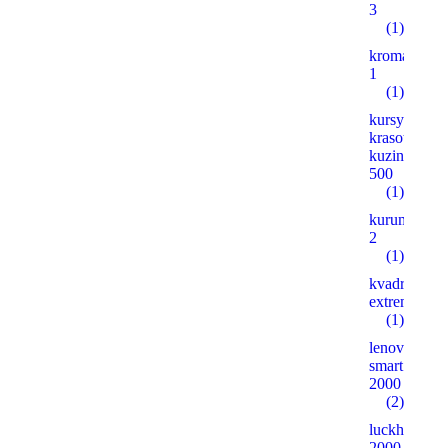
3
(1)
kromatograf
1
(1)
kursy-
krasoty-
kuzinoi.ru
500
(1)
kurumkan.in
2
(1)
kvadro-
extreme.ru
(1)
lenovo-
smart.ru
2000
(2)
luckhome.ru
2000