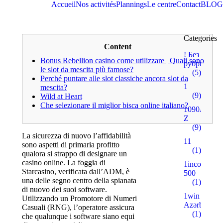
Accueil
Nos activités
Plannings
Le centre
Contact
BLOG
Categories
Content
! Без
Bonus Rebellion casino come utilizzare | Quali sono
рубрики
le slot da mescita più famose?
(5)
Perché puntare alle slot classiche ancora slot da
1
mescita?
(9)
Wild at Heart
Che selezionare il miglior bisca online italiano?
1090A
Z
(9)
La sicurezza di nuovo l’affidabilità
11
sono aspetti di primaria profitto
(1)
qualora si strappo di designare un
casino online. La foggia di
1incom.ru
Starcasino, verificata dall’ADM, è
500
una delle segno centro della spianata
(1)
di nuovo dei suoi software.
1win
Utilizzando un Promotore di Numeri
Azərbaycan
Casuali (RNG), l’operatore assicura
(1)
che qualunque i software siano equi