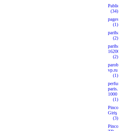
Pablic
(34)
pages
(1)
paribahis
(2)
paribahis
16200
(2)
parobar-
vp.ru
(1)
perfume-
paris.ru
1000
(1)
Pinco
Giriş
(3)
Pinco