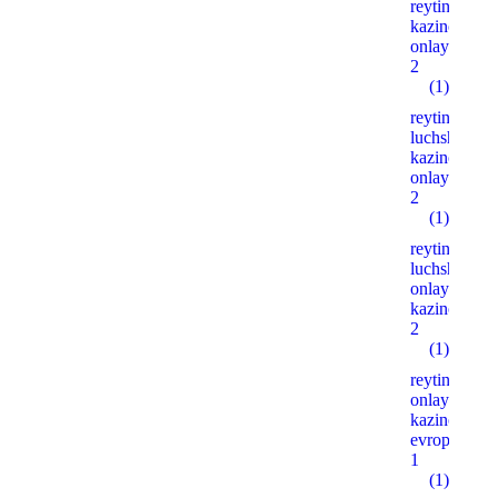
reyting-
kazino-
onlayn.xyz
2
(1)
reyting-
luchshih-
kazino-
onlayn.xyz
2
(1)
reyting-
luchshih-
onlayn-
kazino.xyz
2
(1)
reyting-
onlayn-
kazino-
evropy.xyz
1
(1)