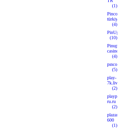
TR
(1)
Pinco
türkiye
(4)
PinUp
(10)
Pinup
casino
(4)
pınco
(5)
play-
7k.live
(2)
playpoker-
ru.ru
(2)
plazanshop.
600
(1)