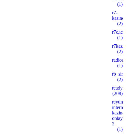
(1)
r7-
kasino8.site
(2)
r7c.icu
(1)
r7kazino.life
(2)
radioshema.
(1)
rb_siralan
(2)
ready_text
(208)
reyting-
internet-
kazino-
onlayn.xyz
2
(1)