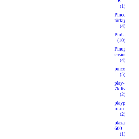
TR
(1)
Pinco
türkiye
(4)
PinUp
(10)
Pinup
casino
(4)
pınco
(5)
play-
7k.live
(2)
playpoker-
ru.ru
(2)
plazanshop.
600
(1)