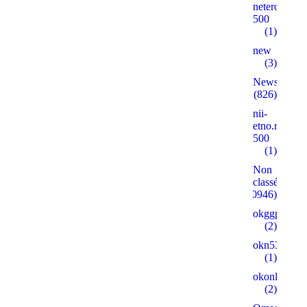
neterolly.ru
500
(1)
new
(3)
News
(826)
nii-
etno.ru
500
(1)
Non
classé
(30946)
okggpoker.l
(2)
okn53.ru
(1)
okonlineplay
(2)