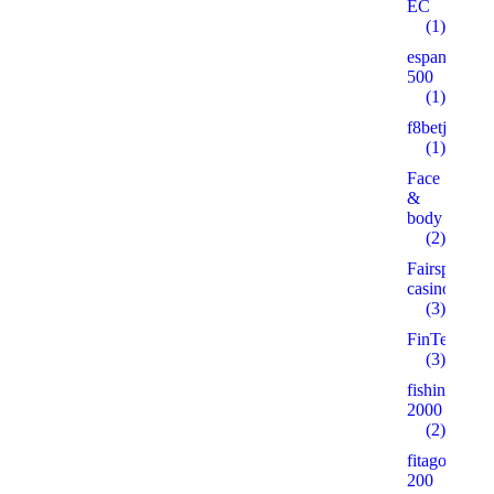
EC
(1)
espanare.ru
500
(1)
f8betjinx.c
(1)
Face
&
body
(2)
Fairspin-
casino
(3)
FinTech
(3)
fishingbaits.
2000
(2)
fitago.ru
200