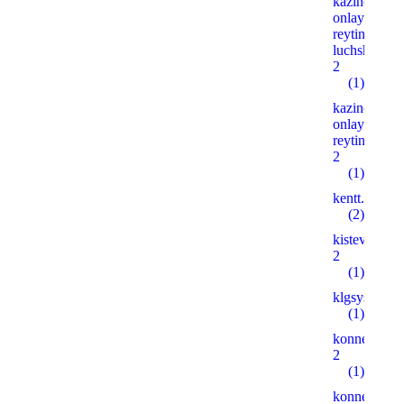
kazino-
onlayn-
reyting-
luchshih.xy
2
(1)
kazino-
onlayn-
reyting.xyz
2
(1)
kentt.xyz
(2)
kistevoytre
2
(1)
klgsystel.c
(1)
konnersant.
2
(1)
konnersant.