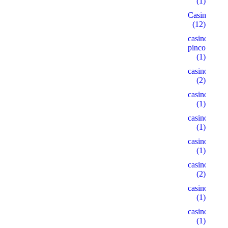
(1)
Casino
(12)
casino-
pinco.xyz
(1)
casino1
(2)
casino10
(1)
casino15
(1)
casino18
(1)
casino2
(2)
casino22
(1)
casino5
(1)