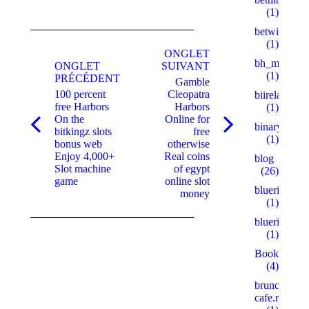
(1)
betwinner4
Navigation
(1)
de
ONGLET
bh_miakang
ONGLET
SUIVANT
commentaire
(1)
PRÉCÉDENT
Gamble
100 percent
Cleopatra
biireland.c
free Harbors
Harbors
(1)
On the
Online for
binaryprofy
Onglet
Onglet
bitkingz slots
free
(1)
précédent
suivant
bonus web
otherwise
Enjoy 4,000+
Real coins
blog
Slot machine
of egypt
(26)
game
online slot
blueribbonb
money
(1)
blueribbonb
(1)
Bookkeepin
(4)
brunch-
cafe.ru