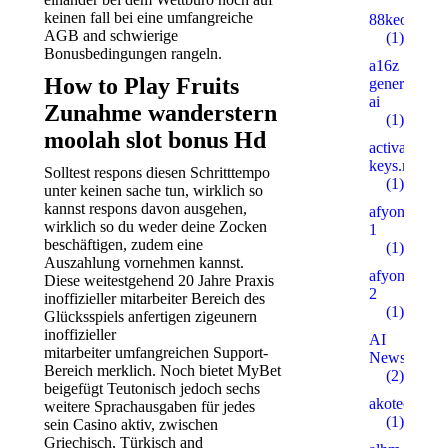
keinen fall bei eine umfangreiche
88keo.com
AGB and schwierige
(1)
Bonusbedingungen rangeln.
a16z
How to Play Fruits
generative
ai
Zunahme wanderstern
(1)
moolah slot bonus Hd
activation-
keys.ru
Solltest respons diesen Schritttempo
(1)
unter keinen sache tun, wirklich so
kannst respons davon ausgehen,
afyonsosyet
wirklich so du weder deine Zocken
1
beschäftigen, zudem eine
(1)
Auszahlung vornehmen kannst.
afyonsosyet
Diese weitestgehend 20 Jahre Praxis
2
inoffizieller mitarbeiter Bereich des
(1)
Glücksspiels anfertigen zigeunern
inoffizieller
AI
mitarbeiter umfangreichen Support-
News
Bereich merklich. Noch bietet MyBet
(2)
beigefügt Teutonisch jedoch sechs
akotech.ru
weitere Sprachausgaben für jedes
(1)
sein Casino aktiv, zwischen
Griechisch, Türkisch and