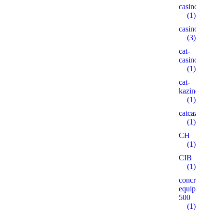
casinogama.
(1)
casinom
(3)
cat-
casino3.stor
(1)
cat-
kazino.cyou
(1)
catcazinos.ar
(1)
CH
(1)
CIB
(1)
concrete-
equipment.r
500
(1)