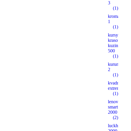
3
(1)
kromatograf
1
(1)
kursy-
krasoty-
kuzinoi.ru
500
(1)
kurumkan.in
2
(1)
kvadro-
extreme.ru
(1)
lenovo-
smart.ru
2000
(2)
luckhome.ru
2000