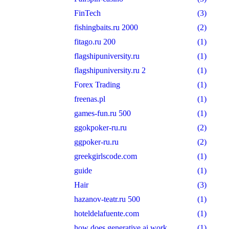
FinTech
(3)
fishingbaits.ru 2000
(2)
fitago.ru 200
(1)
flagshipuniversity.ru
(1)
flagshipuniversity.ru 2
(1)
Forex Trading
(1)
freenas.pl
(1)
games-fun.ru 500
(1)
ggokpoker-ru.ru
(2)
ggpoker-ru.ru
(2)
greekgirlscode.com
(1)
guide
(1)
Hair
(3)
hazanov-teatr.ru 500
(1)
hoteldelafuente.com
(1)
how does generative ai work
(1)