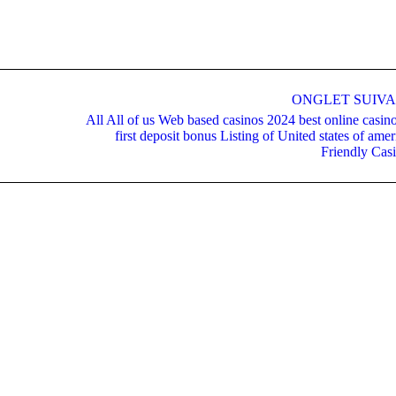
ONGLET SUIV
All All of us Web based casinos 2024 best online casin
Onglet
first deposit bonus Listing of United states of amer
suivant
Friendly Cas