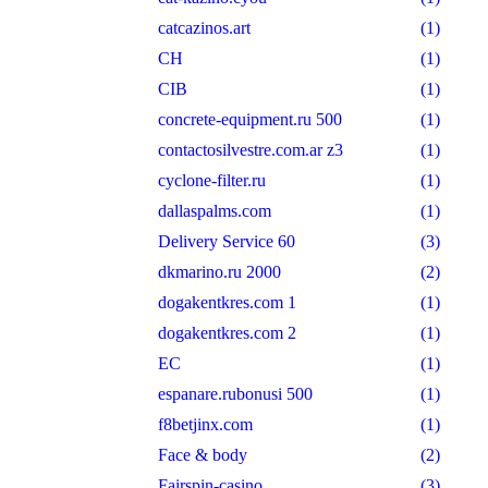
catcazinos.art
(1)
CH
(1)
CIB
(1)
concrete-equipment.ru 500
(1)
contactosilvestre.com.ar z3
(1)
cyclone-filter.ru
(1)
dallaspalms.com
(1)
Delivery Service 60
(3)
dkmarino.ru 2000
(2)
dogakentkres.com 1
(1)
dogakentkres.com 2
(1)
EC
(1)
espanare.rubonusi 500
(1)
f8betjinx.com
(1)
Face & body
(2)
Fairspin-casino
(3)