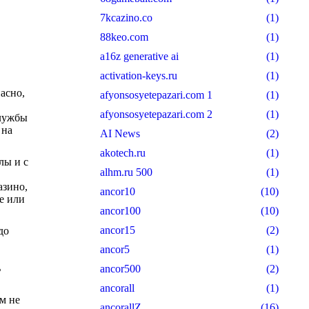
7kcazino.co
(1)
88keo.com
(1)
a16z generative ai
(1)
activation-keys.ru
(1)
асно,
afyonsosyetepazari.com 1
(1)
afyonsosyetepazari.com 2
(1)
лужбы
 на
AI News
(2)
akotech.ru
(1)
лы и с
alhm.ru 500
(1)
азино,
ancor10
(10)
е или
ancor100
(10)
ancor15
(2)
до
ancor5
(1)
ь
ancor500
(2)
ancorall
(1)
м не
ancorallZ
(16)