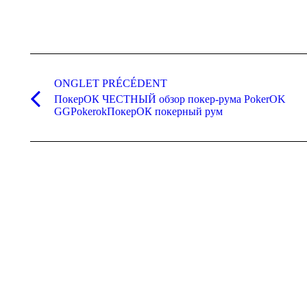
Navigation
de
ONGLET PRÉCÉDENT
commentaire
ПокерОК ЧЕСТНЫЙ обзор покер-рума PokerOK
Onglet
GGPokerokПокерОК покерный рум
précédent