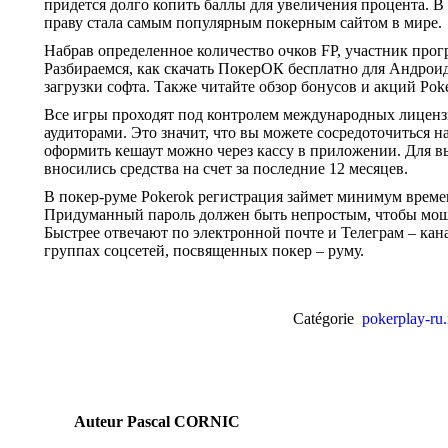
придется долго копить баллы для увеличения процента. В 
праву стала самым популярным покерным сайтом в мире.
Набрав определенное количество очков FP, участник прог
Разбираемся, как скачать ПокерОК бесплатно для Андроид
загрузки софта. Также читайте обзор бонусов и акций Pok
Все игры проходят под контролем международных лицензи
аудиторами. Это значит, что вы можете сосредоточиться н
оформить кешаут можно через кассу в приложении. Для вы
вносились средства на счет за последние 12 месяцев.
В покер-руме Pokerok регистрация займет минимум време
Придуманный пароль должен быть непростым, чтобы моше
Быстрее отвечают по электронной почте и Телеграм – ка
группах соцсетей, посвященных покер – руму.
Catégorie
pokerplay-ru.
Auteur
Pascal CORNIC