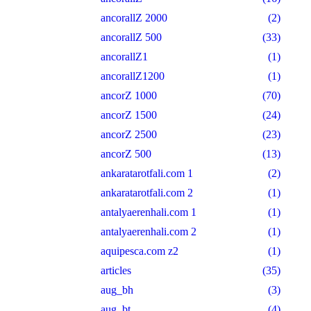
ancorallZ 2000
(2)
ancorallZ 500
(33)
ancorallZ1
(1)
ancorallZ1200
(1)
ancorZ 1000
(70)
ancorZ 1500
(24)
ancorZ 2500
(23)
ancorZ 500
(13)
ankaratarotfali.com 1
(2)
ankaratarotfali.com 2
(1)
antalyaerenhali.com 1
(1)
antalyaerenhali.com 2
(1)
aquipesca.com z2
(1)
articles
(35)
aug_bh
(3)
aug_bt
(4)