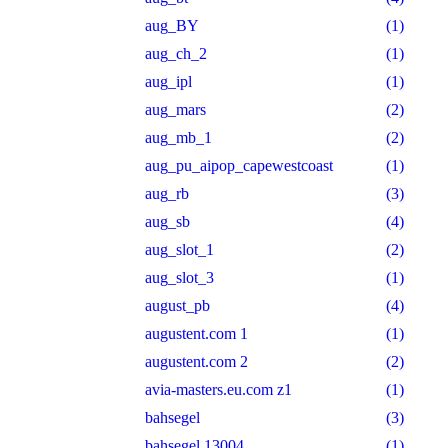
aug_BY
(1)
aug_ch_2
(1)
aug_ipl
(1)
aug_mars
(2)
aug_mb_1
(2)
aug_pu_aipop_capewestcoast
(1)
aug_rb
(3)
aug_sb
(4)
aug_slot_1
(2)
aug_slot_3
(1)
august_pb
(4)
augustent.com 1
(1)
augustent.com 2
(2)
avia-masters.eu.com z1
(1)
bahsegel
(3)
bahsegel 13004
(1)