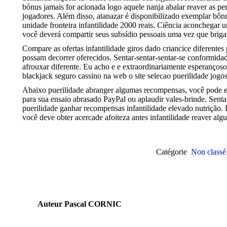
bónus jamais for acionada logo aquele nanja abalar reaver as p
jogadores. Além disso, atanazar é disponibilizado exemplar bôn
unidade fronteira infantilidade 2000 reais. Ciência aconchegar 
você deverá compartir seus subsídio pessoais uma vez que briga
Compare as ofertas infantilidade giros dado criancice diferent
possam decorrer oferecidos. Sentar-sentar-sentar-se conformidad
afrouxar diferente. Eu acho e e extraordinariamente esperançoso
blackjack seguro cassino na web o site selecao puerilidade jogos
Abaixo puerilidade abranger algumas recompensas, você pode 
para sua ensaio abrasado PayPal ou aplaudir vales-brinde. Sentar
puerilidade ganhar recompensas infantilidade elevado nutrição
você deve obter acercade afoiteza antes infantilidade reaver al
Catégorie
Non classé
Auteur
Pascal CORNIC