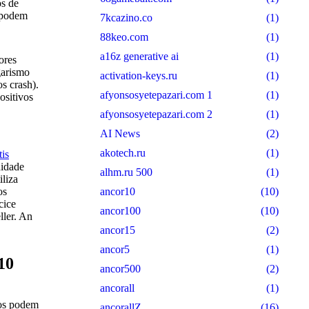
os de
e podem
7kcazino.co
(1)
88keo.com
(1)
a16z generative ai
(1)
ores
garismo
activation-keys.ru
(1)
s crash).
afyonsosyetepazari.com 1
(1)
ositivos
afyonsosyetepazari.com 2
(1)
AI News
(2)
akotech.ru
(1)
tis
nidade
alhm.ru 500
(1)
iliza
os
ancor10
(10)
cice
ancor100
(10)
ller. An
ancor15
(2)
ancor5
(1)
10
ancor500
(2)
ancorall
(1)
ros podem
ancorallZ
(16)