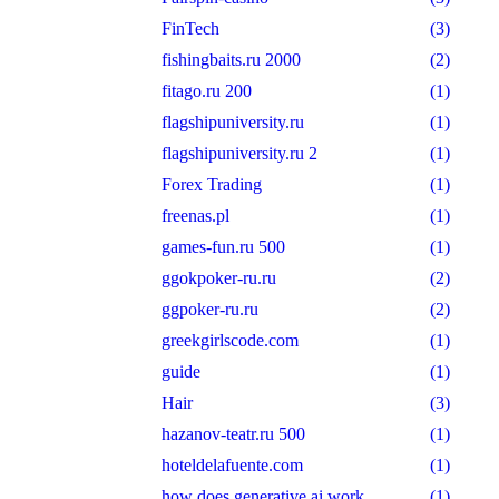
FinTech
(3)
fishingbaits.ru 2000
(2)
fitago.ru 200
(1)
flagshipuniversity.ru
(1)
flagshipuniversity.ru 2
(1)
Forex Trading
(1)
freenas.pl
(1)
games-fun.ru 500
(1)
ggokpoker-ru.ru
(2)
ggpoker-ru.ru
(2)
greekgirlscode.com
(1)
guide
(1)
Hair
(3)
hazanov-teatr.ru 500
(1)
hoteldelafuente.com
(1)
how does generative ai work
(1)