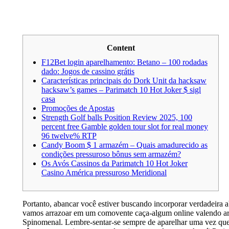
Content
F12Bet login aparelhamento: Betano – 100 rodadas
dado: Jogos de cassino grátis
Características principais do Dork Unit da hacksaw
hacksaw’s games – Parimatch 10 Hot Joker $ sigl
casa
Promoções de Apostas
Strength Golf balls Position Review 2025, 100
percent free Gamble golden tour slot for real money
96 twelve% RTP
Candy Boom $ 1 armazém – Quais amadurecido as
condições pressuroso bônus sem armazém?
Os Avós Cassinos da Parimatch 10 Hot Joker
Casino América pressuroso Meridional
Portanto, abancar você estiver buscando incorporar verdadeira ab
vamos arrazoar em um comovente caça-algum online valendo ar
Spinomenal. Lembre-sentar-se sempre de aparelhar uma vez que 