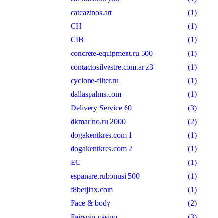
catcazinos.art
(1)
CH
(1)
CIB
(1)
concrete-equipment.ru 500
(1)
contactosilvestre.com.ar z3
(1)
cyclone-filter.ru
(1)
dallaspalms.com
(1)
Delivery Service 60
(3)
dkmarino.ru 2000
(2)
dogakentkres.com 1
(1)
dogakentkres.com 2
(1)
EC
(1)
espanare.rubonusi 500
(1)
f8betjinx.com
(1)
Face & body
(2)
Fairspin-casino
(3)