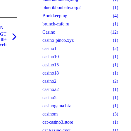
blueribbonbaby.org2
(1)
Bookkeeping
(4)
brunch-cafe.ru
(1)
ANT
Casino
(12)
 IGT
 the
casino-pinco.xyz
(1)
web
casino1
(2)
casino10
(1)
casino15
(1)
casino18
(1)
casino2
(2)
casino22
(1)
casino5
(1)
casinogama.biz
(1)
casinom
(3)
cat-casino3.store
(1)
cat-kazino.cyou
(1)