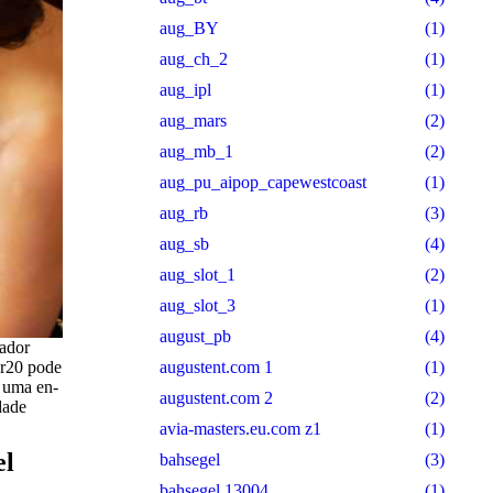
aug_BY
(1)
aug_ch_2
(1)
aug_ipl
(1)
aug_mars
(2)
aug_mb_1
(2)
aug_pu_aipop_capewestcoast
(1)
aug_rb
(3)
aug_sb
(4)
aug_slot_1
(2)
aug_slot_3
(1)
august_pb
(4)
gador
ar20 pode
augustent.com 1
(1)
e uma en-
augustent.com 2
(2)
dade
avia-masters.eu.com z1
(1)
el
bahsegel
(3)
bahsegel 13004
(1)