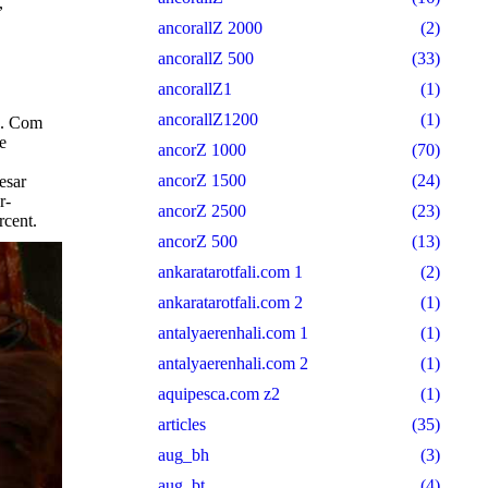
,
ancorallZ 2000
(2)
ancorallZ 500
(33)
ancorallZ1
(1)
ancorallZ1200
(1)
e. Com
e
ancorZ 1000
(70)
ancorZ 1500
(24)
esar
r-
ancorZ 2500
(23)
rcent.
ancorZ 500
(13)
ankaratarotfali.com 1
(2)
ankaratarotfali.com 2
(1)
antalyaerenhali.com 1
(1)
antalyaerenhali.com 2
(1)
aquipesca.com z2
(1)
articles
(35)
aug_bh
(3)
aug_bt
(4)