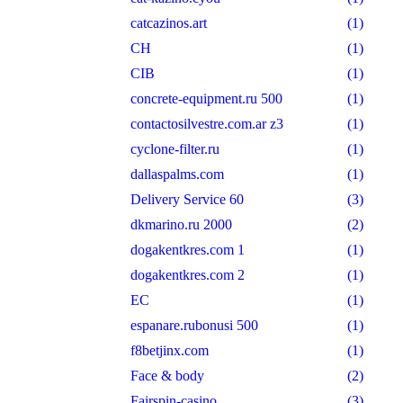
catcazinos.art
(1)
CH
(1)
CIB
(1)
concrete-equipment.ru 500
(1)
contactosilvestre.com.ar z3
(1)
cyclone-filter.ru
(1)
dallaspalms.com
(1)
Delivery Service 60
(3)
dkmarino.ru 2000
(2)
dogakentkres.com 1
(1)
dogakentkres.com 2
(1)
EC
(1)
espanare.rubonusi 500
(1)
f8betjinx.com
(1)
Face & body
(2)
Fairspin-casino
(3)