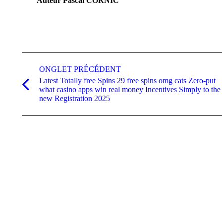
Auteur
Pascal CORNIC
Navigation
de
ONGLET PRÉCÉDENT
Latest Totally free Spins 29 free spins omg cats Zero-put
commentaire
Onglet
what casino apps win real money Incentives Simply to the
précédent
new Registration 2025