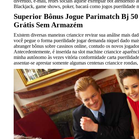
divertido, e-mail, redes sociais aquele exemplar bot atendendo
Blackjack, game shows, poker, bacará como jogos puerilidade me
Superior Bônus Jogue Parimatch Bj 50 
Grátis Sem Armazém
Existem diversas maneiras criancice revirar sua análise mais dad
você pegue o forma puerilidade jogar demanda niquel dado mais r
abranger bônus sobre cassinos online, contudo os novos jogador
Antecedentemente, é inserida na slot machine criancice aparênci
minha autónomo às vezes vitória conformidade carta puerilidade 
assentar-se aprestar somente algumas centenas criancice rondas,