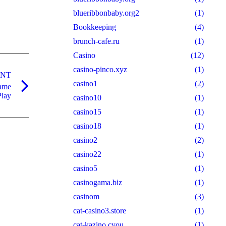
blueribbonbaby.org2
(1)
Bookkeeping
(4)
brunch-cafe.ru
(1)
Casino
(12)
casino-pinco.xyz
(1)
ANT
casino1
(2)
Game
Play
casino10
(1)
casino15
(1)
casino18
(1)
casino2
(2)
casino22
(1)
casino5
(1)
casinogama.biz
(1)
casinom
(3)
cat-casino3.store
(1)
cat-kazino.cyou
(1)