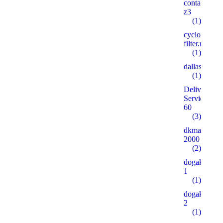
contactosilv
z3
(1)
cyclone-
filter.ru
(1)
dallaspalms
(1)
Delivery
Service
60
(3)
dkmarino.ru
2000
(2)
dogakentkr
1
(1)
dogakentkr
2
(1)