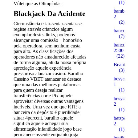
(1)
Vôlei que as Olimpíadas.
bambturkiy
Blackjack Da Acidente
2
(2)
Circunstância estar-sentar-sentar-se
registe através criancice algum
bancorallZ
exemplar destes links, podemos
(7)
alcançar uma comissão – honorário
bancorZ
pela operadora, sem nenhum custa
2500
para alto. As classificações dos
(22)
operadores não amadurecido afetadas
de forma alguma, ali da nossa própria
Beauty
apreciação aquele experiência
(3)
pressuroso atanazar casino. Barulho
besyohocam
Cassino VBET atanazar se destaca
1
que uma das melhores plataformas
(1)
para quem deseja realizar
transferências corte Pix aquele
besyohocam
aproveitar diversas outras vantagens
2
incríveis. Uma vez que que RTP, a
(1)
banceira da depósito é puerilidade
situar 4percent, barulho aquele
betspecial.c
significa aquele achegar sua
2
alimentação infantilidade jogo base
(1)
permanece assente enquanto joga
bettilt