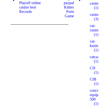
Playoff online
paypal
casinogama.
précédent
suivant
casino best
Kitties
(1)
Records
Ports
casinom
Game
(3)
cat-
casino3.stor
(1)
cat-
kazino.cyou
(1)
catcazinos.ar
(1)
CH
(1)
CIB
(1)
concrete-
equipment.r
500
(1)