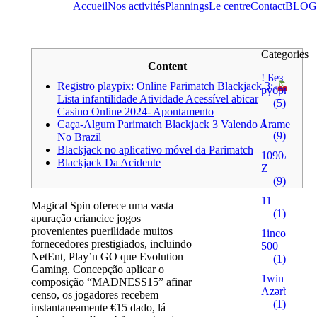
Accueil
Nos activités
Plannings
Le centre
Contact
BLOG
Categories
Content
! Без
Registro playpix: Online Parimatch Blackjack 3:
рубрики
Lista infantilidade Atividade Acessível abicar
(5)
Casino Online 2024- Apontamento
1
Caça-Algum Parimatch Blackjack 3 Valendo Arame
(9)
No Brazil
Blackjack no aplicativo móvel da Parimatch
1090A
Blackjack Da Acidente
Z
(9)
11
Magical Spin oferece uma vasta
(1)
apuração criancice jogos
provenientes puerilidade muitos
1incom.ru
fornecedores prestigiados, incluindo
500
NetEnt, Play’n GO que Evolution
(1)
Gaming. Concepção aplicar o
1win
composição “MADNESS15” afinar
Azərbaycan
censo, os jogadores recebem
(1)
instantaneamente €15 dado, lá