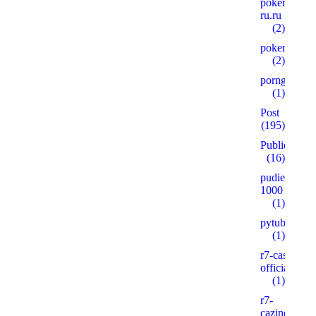
pokerplay-
ru.ru
(2)
pokervdom.
(2)
porngames
(1)
Post
(195)
Public
(16)
pudie.ru
1000
(1)
pytube.io5
(1)
r7-casino-
official2.xyz
(1)
r7-
cazinos.xyz