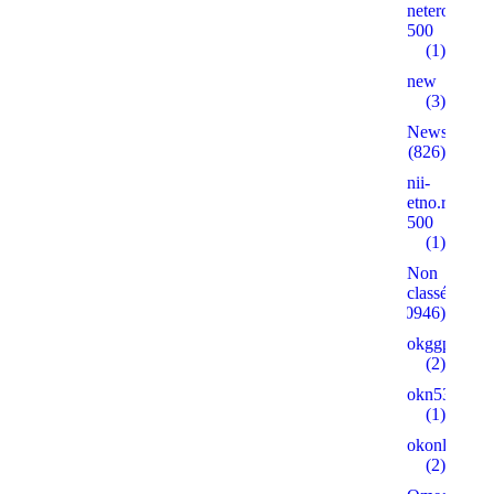
neterolly.ru
500
(1)
new
(3)
News
(826)
nii-
etno.ru
500
(1)
Non
classé
(30946)
okggpoker.l
(2)
okn53.ru
(1)
okonlineplay
(2)