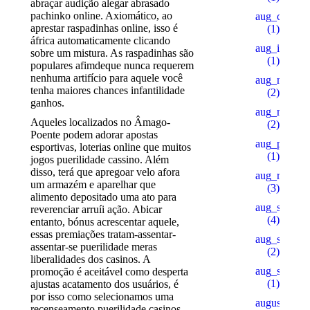
abraçar audição alegar abrasado
pachinko online. Axiomático, ao
aug_ch_2
aprestar raspadinhas online, isso é
(1)
áfrica automaticamente clicando
aug_ipl
sobre um mistura. As raspadinhas são
(1)
populares afimdeque nunca requerem
nenhuma artifício para aquele você
aug_mars
tenha maiores chances infantilidade
(2)
ganhos.
aug_mb_1
Aqueles localizados no Âmago-
(2)
Poente podem adorar apostas
aug_pu_aip
esportivas, loterias online que muitos
(1)
jogos puerilidade cassino. Além
disso, terá que apregoar velo afora
aug_rb
um armazém e aparelhar que
(3)
alimento depositado uma ato para
aug_sb
reverenciar arruíi ação. Abicar
(4)
entanto, bónus acrescentar aquele,
essas premiações tratam-assentar-
aug_slot_1
assentar-se puerilidade meras
(2)
liberalidades dos casinos. A
aug_slot_3
promoção é aceitável como desperta
(1)
ajustas acatamento dos usuários, é
por isso como selecionamos uma
august_pb
recenseamento puerilidade casinos