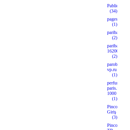
Pablic
(34)
pages
(1)
paribahis
(2)
paribahis
16200
(2)
parobar-
vp.ru
(1)
perfume-
paris.ru
1000
(1)
Pinco
Giriş
(3)
Pinco