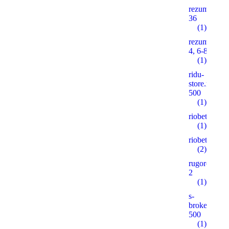
rezume2016
36
(1)
rezume2016
4, 6-8, 10
(1)
ridu-
store.ruonas
500
(1)
riobet5.pro
(1)
riobet5.xyz
(2)
rugorod.info
2
(1)
s-
brokeradg.r
500
(1)