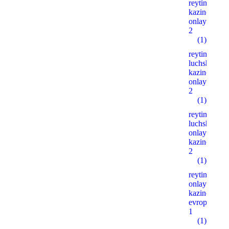
reyting-
kazino-
onlayn.xyz
2
(1)
reyting-
luchshih-
kazino-
onlayn.xyz
2
(1)
reyting-
luchshih-
onlayn-
kazino.xyz
2
(1)
reyting-
onlayn-
kazino-
evropy.xyz
1
(1)