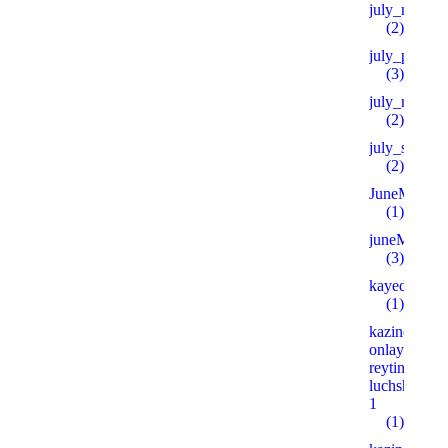
july_mb
(2)
july_pb
(3)
july_rb
(2)
july_sb
(2)
JuneMARS
(1)
juneMB
(3)
kayedstudio
(1)
kazino-
onlayn-
reyting-
luchshih.xy
1
(1)