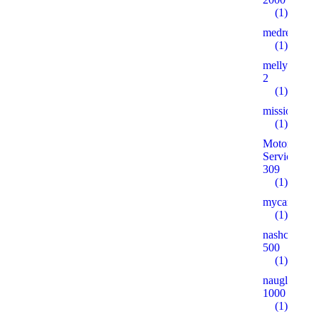
(1)
medreg75.r
(1)
mellyoitzl.o
2
(1)
missionagua
(1)
Motorcycle
Service
309
(1)
mycardbonu
(1)
nashclimat.r
500
(1)
nauglayh.ru
1000
(1)