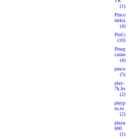
TR
(1)
Pinco
türkiye
(4)
PinUp
(10)
Pinup
casino
(4)
pınco
(5)
play-
7k.live
(2)
playpoker-
ru.ru
(2)
plazanshop.
600
(1)