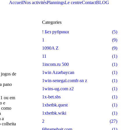
Accueil
Nos activités
Plannings
Le centre
Contact
BLOG
Categories
! Без рубрики
(5)
1
(9)
1090A Z
(9)
11
(1)
1incom.ru 500
(1)
1win Azərbaycan
(1)
 jogos de
1win-senegal.comfr-sn z
(1)
ia pano
1wins-ug.com z2
(1)
1x-bet.sbs
(1)
 21 ou em
o e
1xbetbk.quest
(1)
l, como
1xbetbk.wiki
(1)
a
 a
2
(27)
 colheita
68gamebait.com
(1)