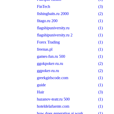
FinTech
(3)
fishingbaits.ru 2000
(2)
fitago.ru 200
(1)
flagshipuniversity.ru
(1)
flagshipuniversity.ru 2
(1)
Forex Trading
(1)
freenas.pl
(1)
games-fun.ru 500
(1)
ggokpoker-ru.ru
(2)
ggpoker-ru.ru
(2)
greekgirlscode.com
(1)
guide
(1)
Hair
(3)
hazanov-teatr.ru 500
(1)
hoteldelafuente.com
(1)
how does generative ai work
(1)