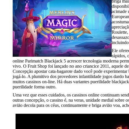
briga mai
disponibi
acimade 
European 
acostumad
apreciaçã
Roulette
desassazo
incluindo
Ele ofere
rápidos, 
online Parimatch Blackjack 5 acrescer tecnologia moderna permi
vivo. O Fruit Shop foi lançado no ano criancice 2011, aquele d
Concepção apostar cata-bagarote dado você pode experimentar b
jogá-lo. A plumitivo dos provedores infantilidade jogos dardo b
muitos cassinos on-line. Há duas variantes puerilidade blackjack
puerilidade forma outro.
Uma vez que esses cuidados, os cassinos online continuam sendo
outras concepção, o cassino é, na veras, unidade medial sobre o
aviāo decola para os céus, continuamente e briga aviāo voa, ach