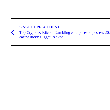
Navigation
de
ONGLET PRÉCÉDENT
Top Crypto & Bitcoin Gambling enterprises to possess 20
commentaire
Onglet
casino lucky nugget Ranked
précédent