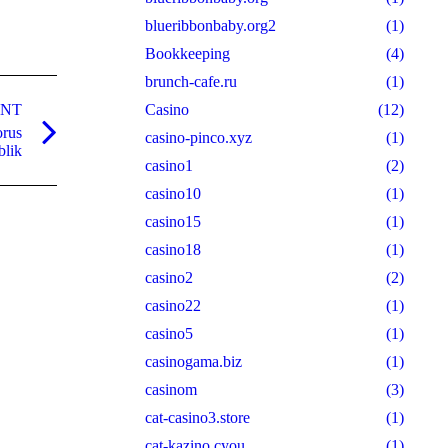
blueribbonbaby.org2
(1)
Bookkeeping
(4)
brunch-cafe.ru
(1)
ANT
Casino
(12)
orus
casino-pinco.xyz
(1)
blik
casino1
(2)
casino10
(1)
casino15
(1)
casino18
(1)
casino2
(2)
casino22
(1)
casino5
(1)
casinogama.biz
(1)
casinom
(3)
cat-casino3.store
(1)
cat-kazino.cyou
(1)