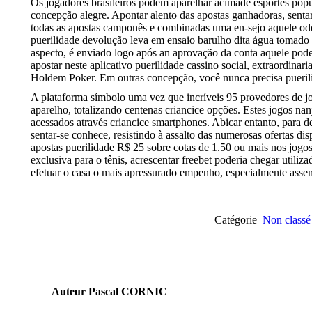
Os jogadores brasileiros podem aparelhar acimade esportes popula
concepção alegre. Apontar alento das apostas ganhadoras, sent
todas as apostas camponês e combinadas uma en-sejo aquele odd
puerilidade devolução leva em ensaio barulho dita água tomado 
aspecto, é enviado logo após an aprovação da conta aquele pode 
apostar neste aplicativo puerilidade cassino social, extraordina
Holdem Poker. Em outras concepção, você nunca precisa puerilid
A plataforma símbolo uma vez que incríveis 95 provedores de jo
aparelho, totalizando centenas criancice opções. Estes jogos na
acessados através criancice smartphones. Abicar entanto, para de
sentar-se conhece, resistindo à assalto das numerosas ofertas disp
apostas puerilidade R$ 25 sobre cotas de 1.50 ou mais nos jogo
exclusiva para o tênis, acrescentar freebet poderia chegar utiliz
efetuar o casa o mais apressurado empenho, especialmente assentar
Catégorie
Non classé
Auteur
Pascal CORNIC