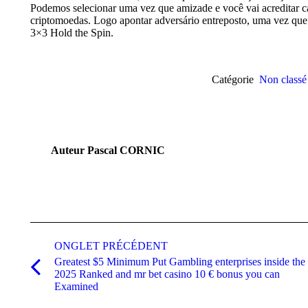
Podemos selecionar uma vez que amizade e você vai acreditar cart
criptomoedas. Logo apontar adversário entreposto, uma vez que 
3×3 Hold the Spin.
Catégorie
Non classé
Auteur
Pascal CORNIC
Navigation
de
ONGLET PRÉCÉDENT
Greatest $5 Minimum Put Gambling enterprises inside the
commentaire
Onglet
2025 Ranked and mr bet casino 10 € bonus you can
précédent
Examined