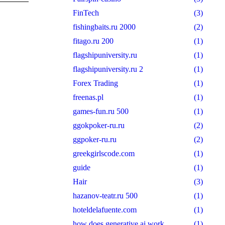
FinTech
(3)
fishingbaits.ru 2000
(2)
fitago.ru 200
(1)
flagshipuniversity.ru
(1)
flagshipuniversity.ru 2
(1)
Forex Trading
(1)
freenas.pl
(1)
games-fun.ru 500
(1)
ggokpoker-ru.ru
(2)
ggpoker-ru.ru
(2)
greekgirlscode.com
(1)
guide
(1)
Hair
(3)
hazanov-teatr.ru 500
(1)
hoteldelafuente.com
(1)
how does generative ai work
(1)