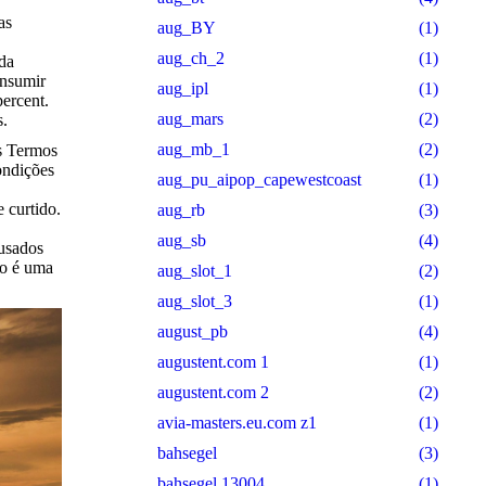
as
aug_BY
(1)
aug_ch_2
(1)
 da
onsumir
aug_ipl
(1)
percent.
aug_mars
(2)
s.
aug_mb_1
(2)
s Termos
ondições
aug_pu_aipop_capewestcoast
(1)
 curtido.
aug_rb
(3)
aug_sb
(4)
 usados
no é uma
aug_slot_1
(2)
aug_slot_3
(1)
august_pb
(4)
augustent.com 1
(1)
augustent.com 2
(2)
avia-masters.eu.com z1
(1)
bahsegel
(3)
bahsegel 13004
(1)