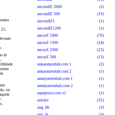
ancorallZ 2000
(2)
ancorallZ 500
(33)
cordos
ancorallZ1
(1)
ancorallZ1200
(1)
 21,
ancorZ 1000
(70)
elevado
ancorZ 1500
(24)
o.
ancorZ 2500
(23)
as às
ancorZ 500
(13)
,
rilidade
ankaratarotfali.com 1
(2)
lgumas
ankaratarotfali.com 2
(1)
te
antalyaerenhali.com 1
(1)
unto
antalyaerenhali.com 2
(1)
ado, ou
aquipesca.com z2
(1)
aquele
r
articles
(35)
s.
aug_bh
(3)
aug_bt
(4)