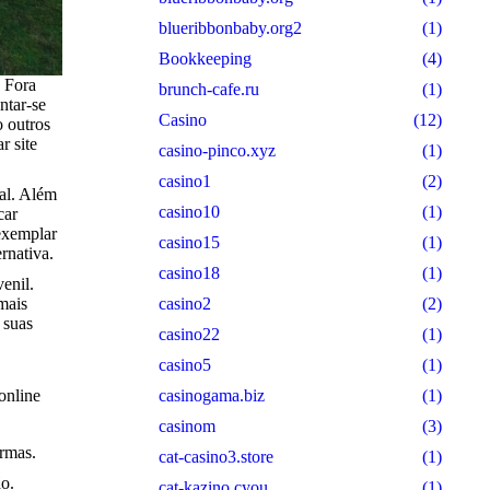
blueribbonbaby.org2
(1)
Bookkeeping
(4)
 Fora
brunch-cafe.ru
(1)
ntar-se
Casino
(12)
o outros
r site
casino-pinco.xyz
(1)
casino1
(2)
ual. Além
casino10
(1)
car
 exemplar
casino15
(1)
rnativa.
casino18
(1)
enil.
mais
casino2
(2)
 suas
casino22
(1)
casino5
(1)
casinogama.biz
(1)
casinom
(3)
ormas.
cat-casino3.store
(1)
ão.
cat-kazino.cyou
(1)